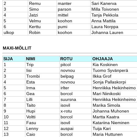
2
Remu
manter
Sari Kanerva
3
Simo
parson
Milla Toivonen
4
Jatzi
mittel
Tanja Pekkola
5
Velmu
koohon
Anna Mattila
6
Kerttu
pumi
Laura Norppa
ulkop
Robin
koohon
Johanna Lauren
MAXI-MÖLLIT
SIJA
NIMI
ROTU
OHJAAJA
1
Trip
pitcol
Kia Koskinen
2
Iisi
novnou
Tuomo Syvänperä
3
Trombi
belpag
Ilkka Grof
4
Esta
novnou
Sonja Pallaskorpi
5
Irma
irlter
Henriikka Heikinheimo
6
Gea
borcol
Mari Niinikoski
7
Lilli
suursna
Henriikka Heikinheimo
8
Taito
isovil
Marika Simola
9
Hupi
x-rotu
Johanna Muhonen
10
Voltti
borcol
Martta Kaatra
11
Fasu
isovil
Katariina Nieminen
12
Lenny
auspai
Tuija Kari
13
Caio
borcol
Maria Huttunen