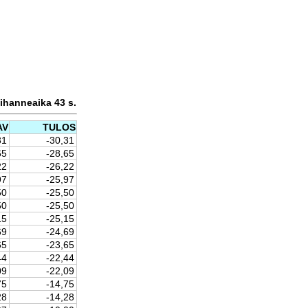
ihanneaika 43 s.
AV
TULOS
31
-30,31
65
-28,65
22
-26,22
97
-25,97
50
-25,50
50
-25,50
15
-25,15
69
-24,69
65
-23,65
44
-22,44
09
-22,09
75
-14,75
28
-14,28