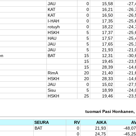
JAU
0
15,58
-27,
KAT
0
16,21
-26,
KAT
0
16,50
-26,
I-HAH
0
17,35
-25,
rotuyh
0
18,22
-24,
HSKH
5
17,37
-25,
HAU
5
17,57
-25,
JAU
5
17,65
-25,
JAU
5
21,93
-21,
en
BAT
15
12,31
-30,
15
19,45
-23,
15
28,39
-14,
RimA
20
21,40
-21,
HSKH
20
28,33
-14,
JAU
0
15,02
-27,
Sisu
5
18,99
-24,
HSKH
25
19,46
-23,
tuomari Pasi Honkanen, 
SEURA
RV
AIKA
A
BAT
0
21,93
-48,07
0
24,75
-45,25