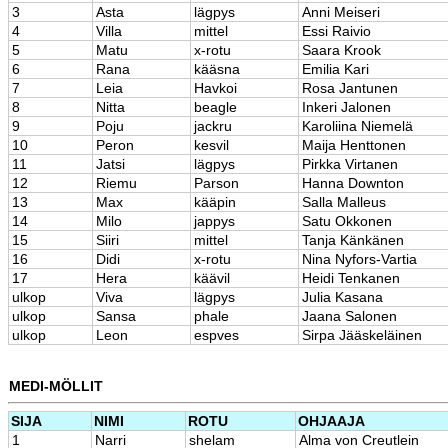
3
Asta
lägpys
Anni Meiseri
4
Villa
mittel
Essi Raivio
5
Matu
x-rotu
Saara Krook
6
Rana
kääsna
Emilia Kari
7
Leia
Havkoi
Rosa Jantunen
8
Nitta
beagle
Inkeri Jalonen
9
Poju
jackru
Karoliina Niemelä
10
Peron
kesvil
Maija Henttonen
11
Jatsi
lägpys
Pirkka Virtanen
12
Riemu
Parson
Hanna Downton
13
Max
kääpin
Salla Malleus
14
Milo
jappys
Satu Okkonen
15
Siiri
mittel
Tanja Känkänen
16
Didi
x-rotu
Nina Nyfors-Vartia
17
Hera
käävil
Heidi Tenkanen
ulkop
Viva
lägpys
Julia Kasana
ulkop
Sansa
phale
Jaana Salonen
ulkop
Leon
espves
Sirpa Jääskeläinen
MEDI-MÖLLIT
SIJA
NIMI
ROTU
OHJAAJA
1
Narri
shelam
Alma von Creutlein