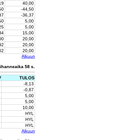
19
40,00
50
-44,50
37
-36,37
50
5,00
25
5,00
34
15,00
00
20,00
92
20,00
02
20,00
Alkuun
 ihanneaika 58 s.
V
TULOS
3
-8,13
7
-0,87
4
5,00
2
5,00
6
10,00
HYL
HYL
HYL
Alkuun