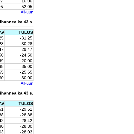
07
10,00
05
52,05
Alkuun
ihanneaika 43 s.
AV
TULOS
25
-31,25
28
-30,28
47
-29,47
50
-24,50
99
20,00
38
35,00
65
-25,65
60
30,00
Alkuun
ihanneaika 43 s.
AV
TULOS
51
-29,51
88
-28,88
42
-28,42
30
-28,30
03
-28,03