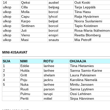
14
Qeksi
auskel
Outi Koski
ulkop
Cilla
belpag
Tarja Leppälä
ulkop
Molla
borcol
Tiina Hasu
ulkop
Capu
lyhcol
Raija Hyvärinen
ulkop
Karpo
belpat
Noora Suolaniemi
ulkop
Sinttinen
borcol
Tapio Koistinen
ulkop
Juti
borcol
Rosa-Maria Ikäheimo
ulkop
Vieno
enspri
Reetta Blomberg
ulkop
Masi
snauts
Mia Petroff
MINI-KISAAVAT
SIJA
NIMI
ROTU
OHJAAJA
1
Eddie
lanhee
Tiina Hietamies
2
Hulda
lanhee
Sanna Samio-Karine
3
Gritt
shelam
Laura Palviainen
4
Poju
jackru
Karoliina Niemelä
5
Nuka
lanhee
Minttu Janssen
Ruuti
parson
Sanna Lyytinen
Pulmu
tarupi
Ossi Lehtinen
Pertti
mittel
Sirpa Hänninen