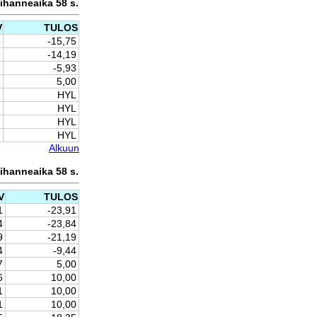
 ihanneaika 58 s.
V
TULOS
5
-15,75
9
-14,19
3
-5,93
8
5,00
HYL
HYL
HYL
HYL
Alkuun
 ihanneaika 58 s.
V
TULOS
1
-23,91
4
-23,84
9
-21,19
4
-9,44
7
5,00
6
10,00
1
10,00
1
10,00