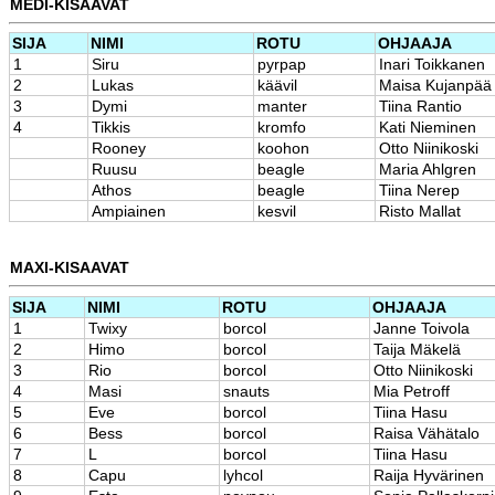
MEDI-KISAAVAT
SIJA
NIMI
ROTU
OHJAAJA
1
Siru
pyrpap
Inari Toikkanen
2
Lukas
käävil
Maisa Kujanpää
3
Dymi
manter
Tiina Rantio
4
Tikkis
kromfo
Kati Nieminen
Rooney
koohon
Otto Niinikoski
Ruusu
beagle
Maria Ahlgren
Athos
beagle
Tiina Nerep
Ampiainen
kesvil
Risto Mallat
MAXI-KISAAVAT
SIJA
NIMI
ROTU
OHJAAJA
1
Twixy
borcol
Janne Toivola
2
Himo
borcol
Taija Mäkelä
3
Rio
borcol
Otto Niinikoski
4
Masi
snauts
Mia Petroff
5
Eve
borcol
Tiina Hasu
6
Bess
borcol
Raisa Vähätalo
7
L
borcol
Tiina Hasu
8
Capu
lyhcol
Raija Hyvärinen