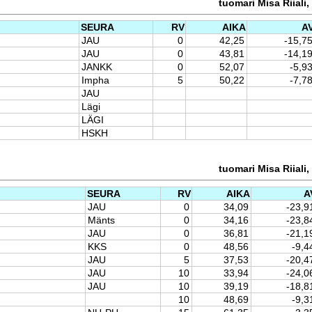
tuomari Misa Riiali,
SEURA
RV
AIKA
A
JAU
0
42,25
-15,7
JAU
0
43,81
-14,1
JANKK
0
52,07
-5,9
Impha
5
50,22
-7,7
JAU
Lägi
LÄGI
HSKH
tuomari Misa Riiali,
SEURA
RV
AIKA
A
JAU
0
34,09
-23,9
Mänts
0
34,16
-23,8
JAU
0
36,81
-21,1
KKS
0
48,56
-9,4
JAU
5
37,53
-20,4
JAU
10
33,94
-24,0
JAU
10
39,19
-18,8
10
48,69
-9,3