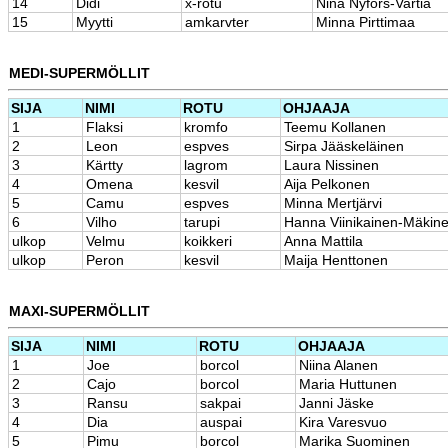
14
Didi
x-rotu
Nina Nyfors-Vartia
15
Myytti
amkarvter
Minna Pirttimaa
MEDI-SUPERMÖLLIT
SIJA
NIMI
ROTU
OHJAAJA
1
Flaksi
kromfo
Teemu Kollanen
2
Leon
espves
Sirpa Jääskeläinen
3
Kärtty
lagrom
Laura Nissinen
4
Omena
kesvil
Aija Pelkonen
5
Camu
espves
Minna Mertjärvi
6
Vilho
tarupi
Hanna Viinikainen-Mäkin
ulkop
Velmu
koikkeri
Anna Mattila
ulkop
Peron
kesvil
Maija Henttonen
MAXI-SUPERMÖLLIT
SIJA
NIMI
ROTU
OHJAAJA
1
Joe
borcol
Niina Alanen
2
Cajo
borcol
Maria Huttunen
3
Ransu
sakpai
Janni Jäske
4
Dia
auspai
Kira Varesvuo
5
Pimu
borcol
Marika Suominen