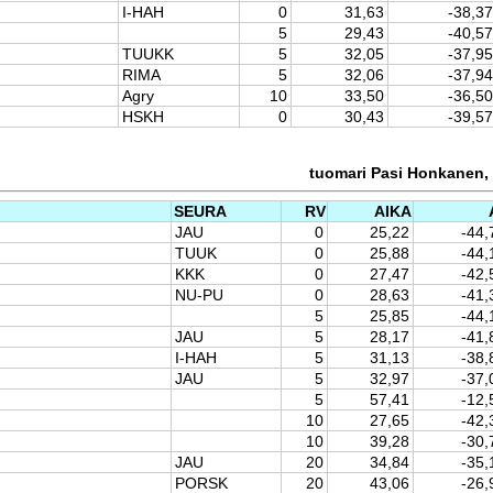
I-HAH
0
31,63
-38,37
5
29,43
-40,57
TUUKK
5
32,05
-37,95
RIMA
5
32,06
-37,94
Agry
10
33,50
-36,50
HSKH
0
30,43
-39,57
tuomari Pasi Honkanen, 
SEURA
RV
AIKA
JAU
0
25,22
-44,
TUUK
0
25,88
-44,
KKK
0
27,47
-42,
NU-PU
0
28,63
-41,
5
25,85
-44,
JAU
5
28,17
-41,
I-HAH
5
31,13
-38,
JAU
5
32,97
-37,
5
57,41
-12,
10
27,65
-42,
10
39,28
-30,
JAU
20
34,84
-35,
PORSK
20
43,06
-26,