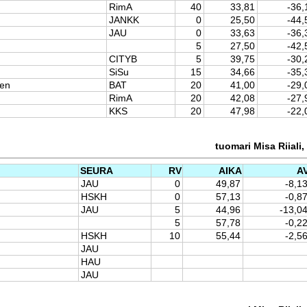
RimA
40
33,81
-36,
JANKK
0
25,50
-44,
JAU
0
33,63
-36,
5
27,50
-42,
CITYB
5
39,75
-30,
SiSu
15
34,66
-35,
nen
BAT
20
41,00
-29,
RimA
20
42,08
-27,
KKS
20
47,98
-22,
tuomari Misa Riiali,
SEURA
RV
AIKA
A
JAU
0
49,87
-8,1
HSKH
0
57,13
-0,8
JAU
5
44,96
-13,0
5
57,78
-0,2
HSKH
10
55,44
-2,5
JAU
HAU
JAU