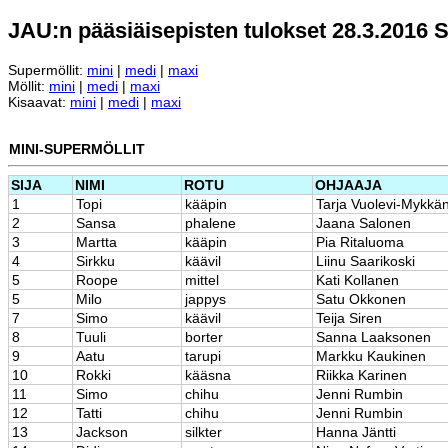
JAU:n pääsiäisepisten tulokset 28.3.2016 
Supermöllit:
mini
|
medi
|
maxi
Möllit:
mini
|
medi
|
maxi
Kisaavat:
mini
|
medi
|
maxi
MINI-SUPERMÖLLIT
SIJA
NIMI
ROTU
OHJAAJA
1
Topi
kääpin
Tarja Vuolevi-Mykkä
2
Sansa
phalene
Jaana Salonen
3
Martta
kääpin
Pia Ritaluoma
4
Sirkku
käävil
Liinu Saarikoski
5
Roope
mittel
Kati Kollanen
5
Milo
jappys
Satu Okkonen
7
Simo
käävil
Teija Siren
8
Tuuli
borter
Sanna Laaksonen
9
Aatu
tarupi
Markku Kaukinen
10
Rokki
kääsna
Riikka Karinen
11
Simo
chihu
Jenni Rumbin
12
Tatti
chihu
Jenni Rumbin
13
Jackson
silkter
Hanna Jäntti