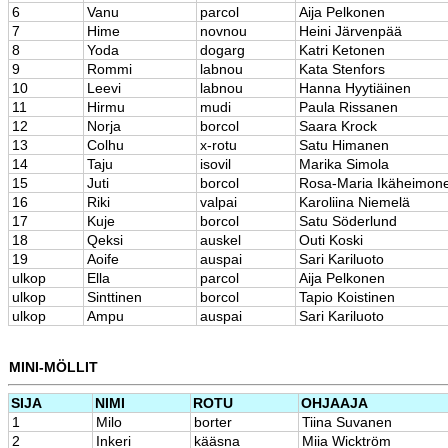
6
Vanu
parcol
Aija Pelkonen
7
Hime
novnou
Heini Järvenpää
8
Yoda
dogarg
Katri Ketonen
9
Rommi
labnou
Kata Stenfors
10
Leevi
labnou
Hanna Hyytiäinen
11
Hirmu
mudi
Paula Rissanen
12
Norja
borcol
Saara Krock
13
Colhu
x-rotu
Satu Himanen
14
Taju
isovil
Marika Simola
15
Juti
borcol
Rosa-Maria Ikäheimon
16
Riki
valpai
Karoliina Niemelä
17
Kuje
borcol
Satu Söderlund
18
Qeksi
auskel
Outi Koski
19
Aoife
auspai
Sari Kariluoto
ulkop
Ella
parcol
Aija Pelkonen
ulkop
Sinttinen
borcol
Tapio Koistinen
ulkop
Ampu
auspai
Sari Kariluoto
MINI-MÖLLIT
SIJA
NIMI
ROTU
OHJAAJA
1
Milo
borter
Tiina Suvanen
2
Inkeri
kääsna
Miia Wicktröm