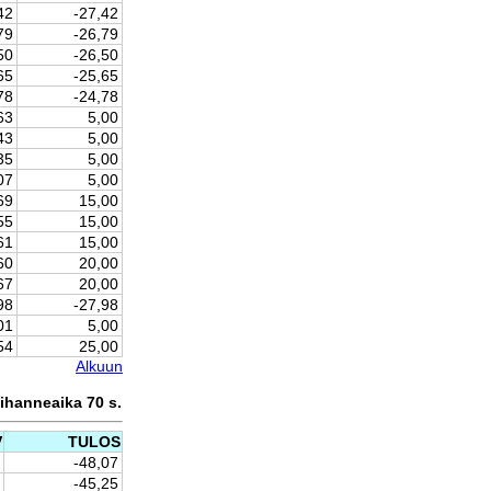
42
-27,42
79
-26,79
50
-26,50
65
-25,65
78
-24,78
63
5,00
43
5,00
35
5,00
07
5,00
69
15,00
55
15,00
61
15,00
60
20,00
67
20,00
98
-27,98
01
5,00
54
25,00
Alkuun
ihanneaika 70 s.
V
TULOS
-48,07
-45,25