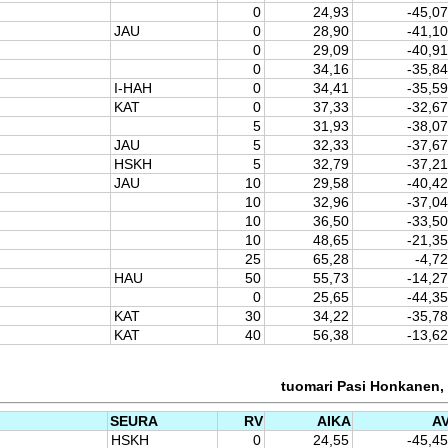
0
24,93
-45,07
JAU
0
28,90
-41,10
0
29,09
-40,91
0
34,16
-35,84
I-HAH
0
34,41
-35,59
KAT
0
37,33
-32,67
5
31,93
-38,07
JAU
5
32,33
-37,67
HSKH
5
32,79
-37,21
JAU
10
29,58
-40,42
10
32,96
-37,04
10
36,50
-33,50
10
48,65
-21,35
25
65,28
-4,72
HAU
50
55,73
-14,27
0
25,65
-44,35
KAT
30
34,22
-35,78
KAT
40
56,38
-13,62
tuomari Pasi Honkanen, 
SEURA
RV
AIKA
A
HSKH
0
24,55
-45,45