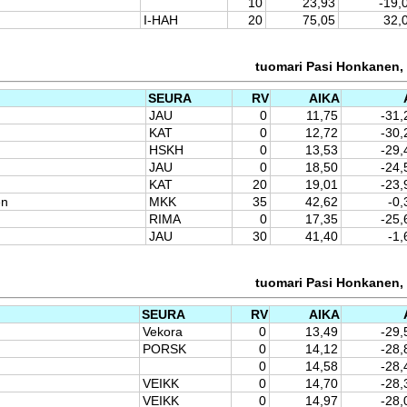
10
23,93
-19,
I-HAH
20
75,05
32,
tuomari Pasi Honkanen, 
SEURA
RV
AIKA
JAU
0
11,75
-31,
KAT
0
12,72
-30,
HSKH
0
13,53
-29,
JAU
0
18,50
-24,
KAT
20
19,01
-23,
en
MKK
35
42,62
-0,
RIMA
0
17,35
-25,
JAU
30
41,40
-1,
tuomari Pasi Honkanen, 
SEURA
RV
AIKA
Vekora
0
13,49
-29,
PORSK
0
14,12
-28,
0
14,58
-28,
VEIKK
0
14,70
-28,
VEIKK
0
14,97
-28,