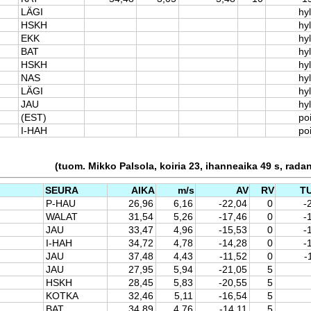
LÄGI
hyl
HSKH
hyl
EKK
hyl
BAT
hyl
HSKH
hyl
NAS
hyl
LÄGI
hyl
JAU
hyl
(EST)
po
I-HAH
po
(tuom. Mikko Palsola, koiria 23, ihanneaika 49 s, rada
SEURA
AIKA
m/s
AV
RV
T
P-HAU
26,96
6,16
-22,04
0
-
WALAT
31,54
5,26
-17,46
0
-
JAU
33,47
4,96
-15,53
0
-
I-HAH
34,72
4,78
-14,28
0
-
JAU
37,48
4,43
-11,52
0
-
JAU
27,95
5,94
-21,05
5
HSKH
28,45
5,83
-20,55
5
KOTKA
32,46
5,11
-16,54
5
BAT
34,89
4,76
-14,11
5