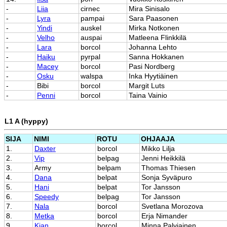
-
Liia
cirnec
Mira Sinisalo
-
Lyra
pampai
Sara Paasonen
-
Yindi
auskel
Mirka Notkonen
-
Velho
auspai
Matleena Flinkkilä
-
Lara
borcol
Johanna Lehto
-
Haiku
pyrpal
Sanna Hokkanen
-
Macey
borcol
Pasi Nordberg
-
Osku
walspa
Inka Hyytiäinen
-
Bibi
borcol
Margit Luts
-
Penni
borcol
Taina Vainio
L1 A (hyppy)
SIJA
NIMI
ROTU
OHJAAJA
1.
Daxter
borcol
Mikko Lilja
2.
Vip
belpag
Jenni Heikkilä
3.
Army
belpam
Thomas Thiesen
4.
Dana
belpat
Sonja Syväpuro
5.
Hani
belpat
Tor Jansson
6.
Speedy
belpag
Tor Jansson
7.
Nala
borcol
Svetlana Morozova
8.
Metka
borcol
Erja Nimander
9.
Kian
borcol
Minna Palviainen