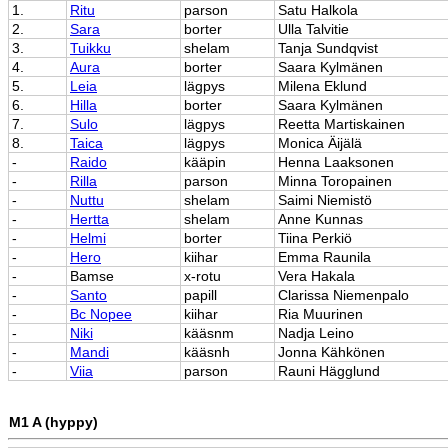
1.
Ritu
parson
Satu Halkola
2.
Sara
borter
Ulla Talvitie
3.
Tuikku
shelam
Tanja Sundqvist
4.
Aura
borter
Saara Kylmänen
5.
Leia
lägpys
Milena Eklund
6.
Hilla
borter
Saara Kylmänen
7.
Sulo
lägpys
Reetta Martiskainen
8.
Taica
lägpys
Monica Äijälä
-
Raido
kääpin
Henna Laaksonen
-
Rilla
parson
Minna Toropainen
-
Nuttu
shelam
Saimi Niemistö
-
Hertta
shelam
Anne Kunnas
-
Helmi
borter
Tiina Perkiö
-
Hero
kiihar
Emma Raunila
-
Bamse
x-rotu
Vera Hakala
-
Santo
papill
Clarissa Niemenpalo
-
Bc Nopee
kiihar
Ria Muurinen
-
Niki
kääsnm
Nadja Leino
-
Mandi
kääsnh
Jonna Kähkönen
-
Viia
parson
Rauni Hägglund
M1 A (hyppy)