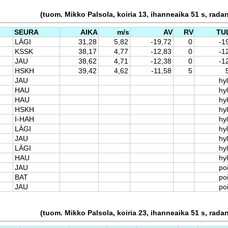
(tuom. Mikko Palsola, koiria 13, ihanneaika 51 s, rada
SEURA
AIKA
m/s
AV
RV
TU
LÄGI
31,28
5,82
-19,72
0
-1
KSSK
38,17
4,77
-12,83
0
-1
JAU
38,62
4,71
-12,38
0
-1
HSKH
39,42
4,62
-11,58
5
JAU
hyl
HAU
hyl
HAU
hyl
HSKH
hyl
I-HAH
hyl
LÄGI
hyl
JAU
hyl
LÄGI
hyl
HAU
hyl
JAU
po
BAT
po
JAU
po
(tuom. Mikko Palsola, koiria 23, ihanneaika 51 s, rada