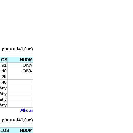
n pituus 141,0 m)
LOS
HUOM
6,91
OIVA
3,40
OIVA
2,29
8,40
ätty
ätty
ätty
ätty
Alkuun
n pituus 141,0 m)
ULOS
HUOM