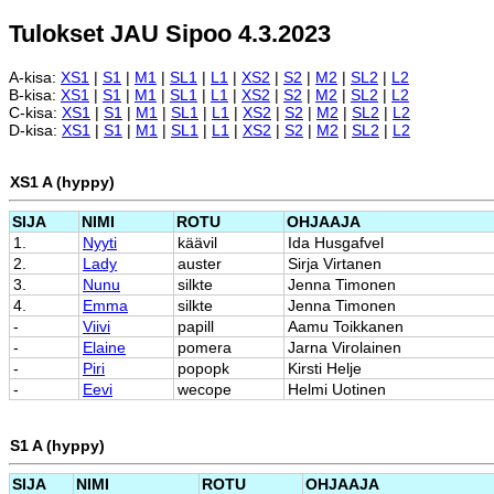
Tulokset JAU Sipoo 4.3.2023
A-kisa:
XS1
|
S1
|
M1
|
SL1
|
L1
|
XS2
|
S2
|
M2
|
SL2
|
L2
B-kisa:
XS1
|
S1
|
M1
|
SL1
|
L1
|
XS2
|
S2
|
M2
|
SL2
|
L2
C-kisa:
XS1
|
S1
|
M1
|
SL1
|
L1
|
XS2
|
S2
|
M2
|
SL2
|
L2
D-kisa:
XS1
|
S1
|
M1
|
SL1
|
L1
|
XS2
|
S2
|
M2
|
SL2
|
L2
XS1 A (hyppy)
SIJA
NIMI
ROTU
OHJAAJA
1.
Nyyti
käävil
Ida Husgafvel
2.
Lady
auster
Sirja Virtanen
3.
Nunu
silkte
Jenna Timonen
4.
Emma
silkte
Jenna Timonen
-
Viivi
papill
Aamu Toikkanen
-
Elaine
pomera
Jarna Virolainen
-
Piri
popopk
Kirsti Helje
-
Eevi
wecope
Helmi Uotinen
S1 A (hyppy)
SIJA
NIMI
ROTU
OHJAAJA