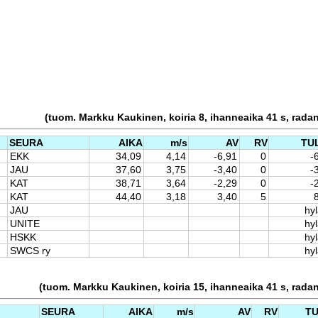
(tuom. Markku Kaukinen, koiria 8, ihanneaika 41 s, rada
SEURA
AIKA
m/s
AV
RV
TU
EKK
34,09
4,14
-6,91
0
-
JAU
37,60
3,75
-3,40
0
-
KAT
38,71
3,64
-2,29
0
-
KAT
44,40
3,18
3,40
5
JAU
hyl
UNITE
hyl
HSKK
hyl
SWCS ry
hyl
(tuom. Markku Kaukinen, koiria 15, ihanneaika 41 s, rada
SEURA
AIKA
m/s
AV
RV
T