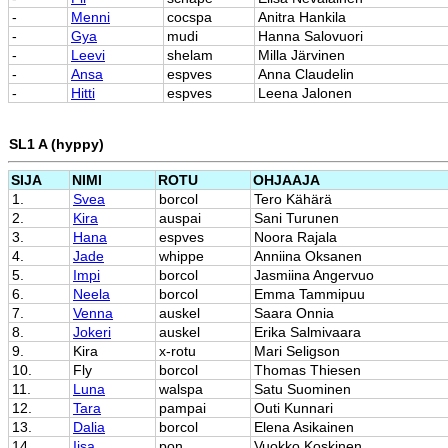
-
Menni
cocspa
Anitra Hankila
-
Gya
mudi
Hanna Salovuori
-
Leevi
shelam
Milla Järvinen
-
Ansa
espves
Anna Claudelin
-
Hitti
espves
Leena Jalonen
SL1 A (hyppy)
SIJA
NIMI
ROTU
OHJAAJA
1.
Svea
borcol
Tero Kähärä
2.
Kira
auspai
Sani Turunen
3.
Hana
espves
Noora Rajala
4.
Jade
whippe
Anniina Oksanen
5.
Impi
borcol
Jasmiina Angervuo
6.
Neela
borcol
Emma Tammipuu
7.
Venna
auskel
Saara Onnia
8.
Jokeri
auskel
Erika Salmivaara
9.
Kira
x-rotu
Mari Seligson
10.
Fly
borcol
Thomas Thiesen
11.
Luna
walspa
Satu Suominen
12.
Tara
pampai
Outi Kunnari
13.
Dalia
borcol
Elena Asikainen
14.
Iisa
pon
Vuokko Koskinen