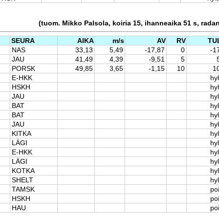
(tuom. Mikko Palsola, koiria 15, ihanneaika 51 s, rada
SEURA
AIKA
m/s
AV
RV
TU
NAS
33,13
5,49
-17,87
0
-1
JAU
41,49
4,39
-9,51
5
PORSK
49,85
3,65
-1,15
10
1
E-HKK
hyl
HSKH
hyl
JAU
hyl
BAT
hyl
BAT
hyl
JAU
hyl
KITKA
hyl
LÄGI
hyl
E-HKK
hyl
LÄGI
hyl
KOTKA
hyl
SHELT
hyl
TAMSK
po
HSKH
po
HAU
po