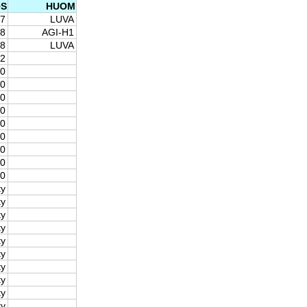
OS
HUOM
57
LUVA
88
AGI-H1
68
LUVA
62
00
00
00
00
00
00
00
00
60
ty
ty
ty
ty
ty
ty
ty
ty
ty
ty