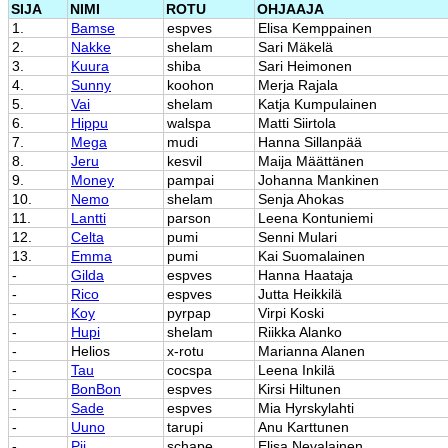
SIJA
NIMI
ROTU
OHJAAJA
1.
Bamse
espves
Elisa Kemppainen
2.
Nakke
shelam
Sari Mäkelä
3.
Kuura
shiba
Sari Heimonen
4.
Sunny
koohon
Merja Rajala
5.
Vai
shelam
Katja Kumpulainen
6.
Hippu
walspa
Matti Siirtola
7.
Mega
mudi
Hanna Sillanpää
8.
Jeru
kesvil
Maija Määttänen
9.
Money
pampai
Johanna Mankinen
10.
Nemo
shelam
Senja Ahokas
11.
Lantti
parson
Leena Kontuniemi
12.
Celta
pumi
Senni Mulari
13.
Emma
pumi
Kai Suomalainen
-
Gilda
espves
Hanna Haataja
-
Rico
espves
Jutta Heikkilä
-
Koy
pyrpap
Virpi Koski
-
Hupi
shelam
Riikka Alanko
-
Helios
x-rotu
Marianna Alanen
-
Tau
cocspa
Leena Inkilä
-
BonBon
espves
Kirsi Hiltunen
-
Sade
espves
Mia Hyrskylahti
-
Uuno
tarupi
Anu Karttunen
-
Pii
schape
Elisa Nevalainen