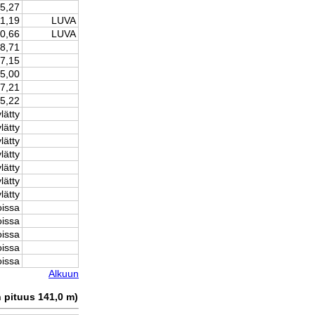
15,27
11,19
LUVA
10,66
LUVA
-8,71
7,15
5,00
7,21
5,22
lätty
lätty
lätty
lätty
lätty
lätty
lätty
oissa
oissa
oissa
oissa
oissa
Alkuun
n pituus 141,0 m)