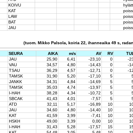
KOIVU
hylät
KAT
pois
LAW
pois
BAT
pois
JAU
pois
(tuom. Mikko Palsola, koiria 22, ihanneaika 49 s, rada
SEURA
AIKA
m/s
AV
RV
TU
JAU
25,90
6,41
-23,10
0
-2
VAU
34,57
4,80
-14,43
0
-1
TSAU
36,29
4,57
-12,71
0
-1
TAMSK
31,90
5,20
-17,10
5
JANKK
34,31
4,84
-14,69
5
TAMSK
35,03
4,74
-13,97
5
I-HAH
38,28
4,34
-10,72
5
SBCAK
41,43
4,01
-7,57
5
ATD
32,11
5,17
-16,89
10
1
JAU
34,60
4,80
-14,40
10
1
KAT
41,59
3,99
-7,41
10
1
HSKH
49,00
3,39
0,00
10
1
I-HAH
31,43
5,28
-17,57
15
1
KAT
54,48
3,05
5,48
10
1