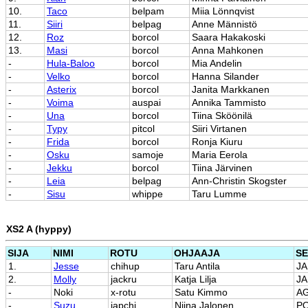
10.
Taco
belpam
Miia Lönnqvist
11.
Siiri
belpag
Anne Männistö
12.
Roz
borcol
Saara Hakakoski
13.
Masi
borcol
Anna Mahkonen
-
Hula-Baloo
borcol
Mia Andelin
-
Velko
borcol
Hanna Silander
-
Asterix
borcol
Janita Markkanen
-
Voima
auspai
Annika Tammisto
-
Una
borcol
Tiina Sköönilä
-
Typy
pitcol
Siiri Virtanen
-
Frida
borcol
Ronja Kiuru
-
Osku
samoje
Maria Eerola
-
Jekku
borcol
Tiina Järvinen
-
Leia
belpag
Ann-Christin Skogster
-
Sisu
whippe
Taru Lumme
XS2 A (hyppy)
SIJA
NIMI
ROTU
OHJAAJA
S
1.
Jesse
chihup
Taru Antila
J
2.
Molly
jackru
Katja Lilja
J
-
Noki
x-rotu
Satu Kimmo
A
-
Suzu
japchi
Niina Jalonen
P