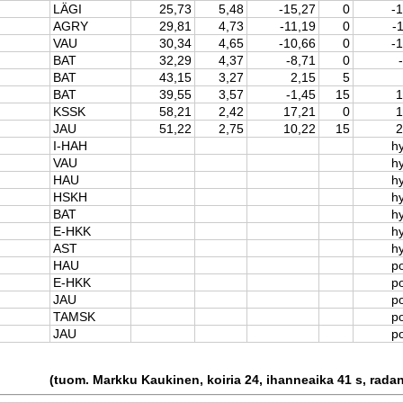
LÄGI
25,73
5,48
-15,27
0
-
AGRY
29,81
4,73
-11,19
0
-
VAU
30,34
4,65
-10,66
0
-
BAT
32,29
4,37
-8,71
0
BAT
43,15
3,27
2,15
5
BAT
39,55
3,57
-1,45
15
1
KSSK
58,21
2,42
17,21
0
1
JAU
51,22
2,75
10,22
15
2
I-HAH
hy
VAU
hy
HAU
hy
HSKH
hy
BAT
hy
E-HKK
hy
AST
hy
HAU
p
E-HKK
p
JAU
p
TAMSK
p
JAU
p
(tuom. Markku Kaukinen, koiria 24, ihanneaika 41 s, rada