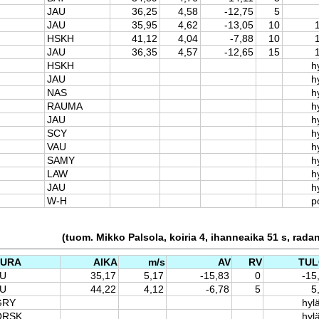
JAU
36,25
4,58
-12,75
5
JAU
35,95
4,62
-13,05
10
HSKH
41,12
4,04
-7,88
10
JAU
36,35
4,57
-12,65
15
HSKH
h
JAU
h
NAS
h
RAUMA
h
JAU
h
SCY
h
VAU
h
SAMY
h
LAW
h
JAU
h
W-H
p
(tuom. Mikko Palsola, koiria 4, ihanneaika 51 s, rada
EURA
AIKA
m/s
AV
RV
TUL
AU
35,17
5,17
-15,83
0
-15
AU
44,22
4,12
-6,78
5
5
GRY
hylä
ORSK
hylä