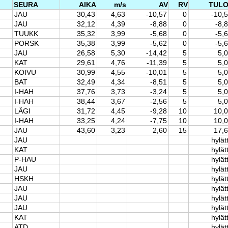
SEURA
AIKA
m/s
AV
RV
TUL
JAU
30,43
4,63
-10,57
0
-10,
JAU
32,12
4,39
-8,88
0
-8,
TUUKK
35,32
3,99
-5,68
0
-5,
PORSK
35,38
3,99
-5,62
0
-5,
JAU
26,58
5,30
-14,42
5
5,
KAT
29,61
4,76
-11,39
5
5,
KOIVU
30,99
4,55
-10,01
5
5,
BAT
32,49
4,34
-8,51
5
5,
I-HAH
37,76
3,73
-3,24
5
5,
I-HAH
38,44
3,67
-2,56
5
5,
LÄGI
31,72
4,45
-9,28
10
10,
I-HAH
33,25
4,24
-7,75
10
10,
JAU
43,60
3,23
2,60
15
17,
JAU
hylät
KAT
hylät
P-HAU
hylät
JAU
hylät
HSKH
hylät
JAU
hylät
JAU
hylät
JAU
hylät
KAT
hylät
ATD
hylät