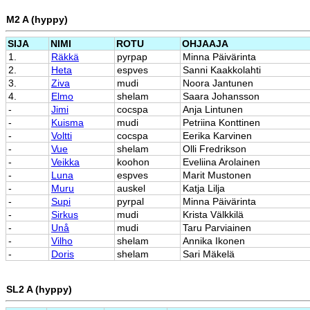
M2 A (hyppy)
SIJA
NIMI
ROTU
OHJAAJA
1.
Räkkä
pyrpap
Minna Päivärinta
2.
Heta
espves
Sanni Kaakkolahti
3.
Ziva
mudi
Noora Jantunen
4.
Elmo
shelam
Saara Johansson
-
Jimi
cocspa
Anja Lintunen
-
Kuisma
mudi
Petriina Konttinen
-
Voltti
cocspa
Eerika Karvinen
-
Vue
shelam
Olli Fredrikson
-
Veikka
koohon
Eveliina Arolainen
-
Luna
espves
Marit Mustonen
-
Muru
auskel
Katja Lilja
-
Supi
pyrpal
Minna Päivärinta
-
Sirkus
mudi
Krista Välkkilä
-
Unå
mudi
Taru Parviainen
-
Vilho
shelam
Annika Ikonen
-
Doris
shelam
Sari Mäkelä
SL2 A (hyppy)