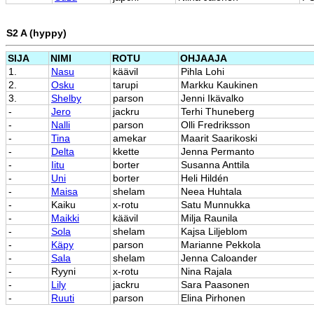
S2 A (hyppy)
SIJA
NIMI
ROTU
OHJAAJA
1.
Nasu
käävil
Pihla Lohi
2.
Osku
tarupi
Markku Kaukinen
3.
Shelby
parson
Jenni Ikävalko
-
Jero
jackru
Terhi Thuneberg
-
Nalli
parson
Olli Fredriksson
-
Tina
amekar
Maarit Saarikoski
-
Delta
kkette
Jenna Permanto
-
Iitu
borter
Susanna Anttila
-
Uni
borter
Heli Hildén
-
Maisa
shelam
Neea Huhtala
-
Kaiku
x-rotu
Satu Munnukka
-
Maikki
käävil
Milja Raunila
-
Sola
shelam
Kajsa Liljeblom
-
Käpy
parson
Marianne Pekkola
-
Sala
shelam
Jenna Caloander
-
Ryyni
x-rotu
Nina Rajala
-
Lily
jackru
Sara Paasonen
-
Ruuti
parson
Elina Pirhonen