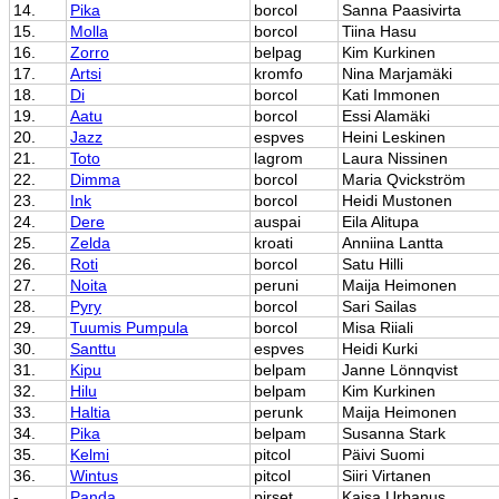
14.
Pika
borcol
Sanna Paasivirta
15.
Molla
borcol
Tiina Hasu
16.
Zorro
belpag
Kim Kurkinen
17.
Artsi
kromfo
Nina Marjamäki
18.
Di
borcol
Kati Immonen
19.
Aatu
borcol
Essi Alamäki
20.
Jazz
espves
Heini Leskinen
21.
Toto
lagrom
Laura Nissinen
22.
Dimma
borcol
Maria Qvickström
23.
Ink
borcol
Heidi Mustonen
24.
Dere
auspai
Eila Alitupa
25.
Zelda
kroati
Anniina Lantta
26.
Roti
borcol
Satu Hilli
27.
Noita
peruni
Maija Heimonen
28.
Pyry
borcol
Sari Sailas
29.
Tuumis Pumpula
borcol
Misa Riiali
30.
Santtu
espves
Heidi Kurki
31.
Kipu
belpam
Janne Lönnqvist
32.
Hilu
belpam
Kim Kurkinen
33.
Haltia
perunk
Maija Heimonen
34.
Pika
belpam
Susanna Stark
35.
Kelmi
pitcol
Päivi Suomi
36.
Wintus
pitcol
Siiri Virtanen
-
Panda
pirset
Kaisa Urbanus