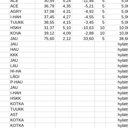
ACE
30,54
5,24
-11,46
5
5,0
ACE
36,79
4,35
-5,21
5
5,0
AGRY
37,08
4,31
-4,92
5
5,0
I-HAH
37,45
4,27
-4,55
5
5,0
TUUKK
38,55
4,15
-3,45
5
5,0
HSKH
31,37
5,10
-10,63
10
10,0
KOVA
39,12
4,09
-2,88
10
10,0
JAU
75,60
2,12
33,60
5
38,6
JAU
hylätt
HAU
hylätt
KKK
hylätt
JAU
hylätt
LAU
hylätt
HI-HA
hylätt
LÄGI
hylätt
P-HAU
hylätt
JAU
hylätt
I-HAH
hylätt
HSKK
hylätt
KOTKA
hylätt
TUUKK
hylätt
AST
hylätt
KOTKA
hylätt
KOTKA
hylätt