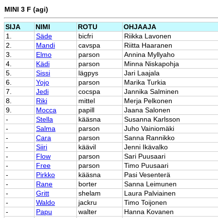
MINI 3 F (agi)
SIJA
NIMI
ROTU
OHJAAJA
1.
Säde
bicfri
Riikka Lavonen
2.
Mandi
cavspa
Riitta Haaranen
3.
Elmo
parson
Annina Myllyaho
4.
Kädi
parson
Minna Niskapohja
5.
Sissi
lägpys
Jari Laajala
6.
Yojo
parson
Marika Turkia
7.
Jedi
cocspa
Jannika Salminen
8.
Riki
mittel
Merja Pelkonen
9.
Mocca
papill
Jaana Salonen
-
Stella
kääsna
Susanna Karlsson
-
Salma
parson
Juho Vainiomäki
-
Cara
parson
Sanna Rannikko
-
Siiri
käävil
Jenni Ikävalko
-
Flow
parson
Sari Puusaari
-
Free
parson
Timo Puusaari
-
Pirkko
kääsna
Pasi Vesenterä
-
Rane
borter
Sanna Leimunen
-
Gritt
shelam
Laura Palviainen
-
Waldo
jackru
Timo Toijonen
-
Papu
walter
Hanna Kovanen