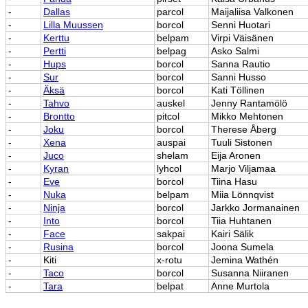
-
Dallas
parcol
Maijaliisa Valkonen
-
Lilla Muussen
borcol
Senni Huotari
-
Kerttu
belpam
Virpi Väisänen
-
Pertti
belpag
Asko Salmi
-
Hups
borcol
Sanna Rautio
-
Sur
borcol
Sanni Husso
-
Äksä
borcol
Kati Töllinen
-
Tahvo
auskel
Jenny Rantamölö
-
Brontto
pitcol
Mikko Mehtonen
-
Joku
borcol
Therese Åberg
-
Xena
auspai
Tuuli Sistonen
-
Juco
shelam
Eija Aronen
-
Kyran
lyhcol
Marjo Viljamaa
-
Eve
borcol
Tiina Hasu
-
Nuka
belpam
Miia Lönnqvist
-
Ninja
borcol
Jarkko Jormanainen
-
Into
borcol
Tiia Huhtanen
-
Face
sakpai
Kairi Sälik
-
Rusina
borcol
Joona Sumela
-
Kiti
x-rotu
Jemina Wathén
-
Taco
borcol
Susanna Niiranen
-
Tara
belpat
Anne Murtola