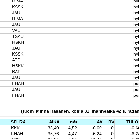
RIMA
hyl
KSSK
hyl
JAU
hyl
RIMA
hyl
JAU
hyl
VAU
hyl
TSAU
hyl
HSKH
hyl
JAU
hyl
KSSK
hyl
ATD
hyl
HSKK
hyl
BAT
hyl
JAU
hyl
I-HAH
po
JAU
po
I-HAH
po
(tuom. Minna Räsänen, koiria 31, ihanneaika 42 s, rada
SEURA
AIKA
m/s
AV
RV
TULO
KKK
35,40
4,52
-6,60
0
-6,6
I-HAH
35,76
4,47
-6,24
0
-6,2