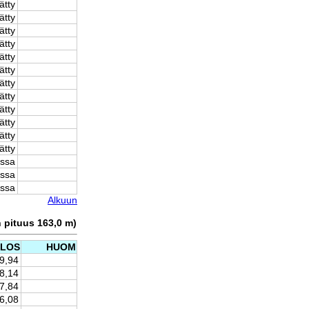
ätty
ätty
ätty
ätty
ätty
ätty
ätty
ätty
ätty
ätty
ätty
ätty
issa
issa
issa
Alkuun
n pituus 163,0 m)
ULOS
HUOM
-9,94
-8,14
-7,84
-6,08