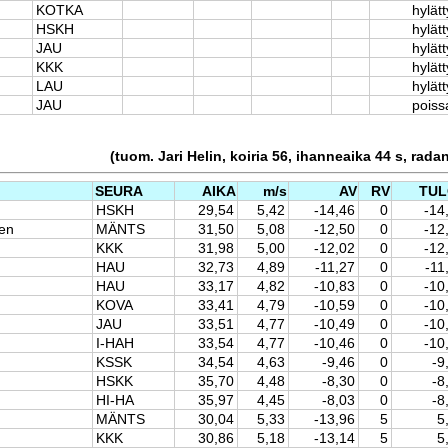
KOTKA
hylätt
HSKH
hylätt
JAU
hylätt
KKK
hylätt
LAU
hylätt
JAU
poiss
(tuom. Jari Helin, koiria 56, ihanneaika 44 s, rada
SEURA
AIKA
m/s
AV
RV
TUL
HSKH
29,54
5,42
-14,46
0
-14
nen
MÄNTS
31,50
5,08
-12,50
0
-12
KKK
31,98
5,00
-12,02
0
-12
HAU
32,73
4,89
-11,27
0
-11
HAU
33,17
4,82
-10,83
0
-10
KOVA
33,41
4,79
-10,59
0
-10
JAU
33,51
4,77
-10,49
0
-10
I-HAH
33,54
4,77
-10,46
0
-10
KSSK
34,54
4,63
-9,46
0
-9
HSKK
35,70
4,48
-8,30
0
-8
HI-HA
35,97
4,45
-8,03
0
-8
MÄNTS
30,04
5,33
-13,96
5
5
KKK
30,86
5,18
-13,14
5
5