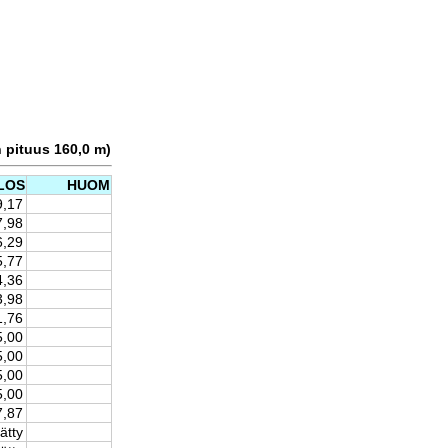
n pituus 160,0 m)
LOS
HUOM
9,17
7,98
6,29
5,77
4,36
3,98
1,76
5,00
5,00
5,00
5,00
7,87
ätty