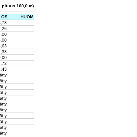
n pituus 160,0 m)
LOS
HUOM
4,73
4,26
5,00
5,00
5,63
7,33
0,00
4,72
1,43
ätty
ätty
ätty
ätty
ätty
ätty
ätty
ätty
ätty
ätty
ätty