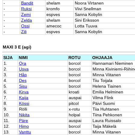
-
Bandit
shelam
Noora Virtanen
-
Ruksi
kromfo
Viivi Snellman
-
Zemi
espves
Sanna Kobylin
-
Zelda
shelam
Sini Eriksson
-
Ossi
amecoc
Lotta Tuuva
-
Zili
espves
Sanna Kobylin
MAXI 3 E (agi)
SIJA
NIMI
ROTU
OHJAAJA
1.
Qra
borcol
Hannamari Nieminen
2.
Usva
borcol
Minna Kiviniemi-Riihi
3.
Håp
borcol
Minna Viitanen
4.
Des
borcol
Tiiu Toijala
5.
Sisu
borcol
Helena Tiainen
6.
Kirva
kroati
Emilia Helminen
7.
Kaija
auspai
Vilma Flink
8.
Kössi
pitcol
Päivi Suomi
9.
Rölli
x-rotu
Tiia Huhtanen
10.
Nikita
holpal
Tiina Pehkonen
11.
Päre
auspai
Laura Ruissalo
12.
Himo
borcol
Taija Mäkelä
13.
Vanttu
borcol
Minna Viitanen