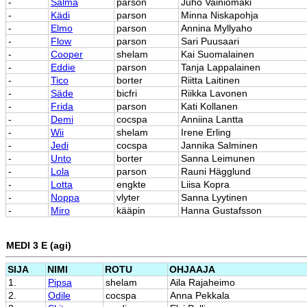
-
Salma
parson
Juho Vainiomäki
-
Kädi
parson
Minna Niskapohja
-
Elmo
parson
Annina Myllyaho
-
Flow
parson
Sari Puusaari
-
Cooper
shelam
Kai Suomalainen
-
Eddie
parson
Tanja Lappalainen
-
Tico
borter
Riitta Laitinen
-
Säde
bicfri
Riikka Lavonen
-
Frida
parson
Kati Kollanen
-
Demi
cocspa
Anniina Lantta
-
Wii
shelam
Irene Erling
-
Jedi
cocspa
Jannika Salminen
-
Unto
borter
Sanna Leimunen
-
Lola
parson
Rauni Hägglund
-
Lotta
engkte
Liisa Kopra
-
Noppa
vlyter
Sanna Lyytinen
-
Miro
kääpin
Hanna Gustafsson
MEDI 3 E (agi)
SIJA
NIMI
ROTU
OHJAAJA
1.
Pipsa
shelam
Aila Rajaheimo
2.
Odile
cocspa
Anna Pekkala