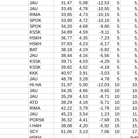
JAU
31,47
5,08
-12,53
5
5
JAU
33,45
4,78
-10,55
5
5
RIMA
33,85
4,73
-10,15
5
5
SPOK
33,90
4,72
-10,10
5
5
SPOK
34,20
4,68
-9,80
5
5
KSSK
34,89
4,59
-9,11
5
5
HSKH
36,77
4,35
-7,23
5
5
HSKH
37,83
4,23
-6,17
5
5
BAT
38,18
4,19
-5,82
5
5
JAU
38,44
4,16
-5,56
5
5
KSSK
39,71
4,03
-4,29
5
5
KSSK
39,82
4,02
-4,18
5
5
KKK
40,97
3,91
-3,03
5
5
JAU
48,78
3,28
4,78
5
9
HI-HA
31,97
5,00
-12,03
10
10
JAU
34,35
4,66
-9,65
10
10
JAU
35,29
4,53
-8,71
10
10
ATD
38,29
4,18
-5,71
10
10
RIMA
42,22
3,79
-1,78
10
10
JAU
45,23
3,54
1,23
10
11
PORSK
36,32
4,41
-7,68
15
15
I-HAH
38,08
4,20
-5,92
15
15
SCY
51,06
3,13
7,06
10
17
HSKH
hylä