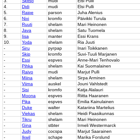
3.
Skitso
mudi
Elsi Pulli
4.
Didi
mudi
Elsi Pulli
5.
Raipe
parson
Juha Alenius
6.
Nixi
kromfo
Päivikki Turula
7.
Ruuti
shelam
Mari Heinonen
8.
Java
shelam
Satu Tuomela
9.
Iisa
manter
Essi Krans
10.
Yoda
shelam
Ria Juuti
-
Siru
pyrpap
Inari Toikkanen
-
Skip
kromfo
Suvi-Tuuli Marjanen
-
Essi
espves
Anne-Mari Tenhovalo
-
Pihka
shelam
Kai Suomalainen
-
Raivo
mudi
Marjut Pulli
-
Miina
shelam
Sirpa Arminen
-
Viima
auskel
Jouni Vahlstedt
-
Sisi
kromfo
Katja Alalauri
-
Moona
espves
Riitta Haaranen
-
Pika
espves
Emilia Kainulainen
-
Duke
walter
Katariina Martelius
-
Viekas
shelam
Heidi Paasikunnas
-
Tikru
shelam
Mari Heinonen
-
Gina
stbter
Irmeli Westermarck
-
Judy
cocspa
Marjut Saarainen
-
Ikwil
schape
Marika Forslund