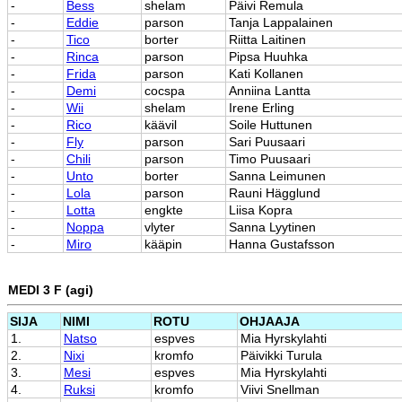
-
Bess
shelam
Päivi Remula
-
Eddie
parson
Tanja Lappalainen
-
Tico
borter
Riitta Laitinen
-
Rinca
parson
Pipsa Huuhka
-
Frida
parson
Kati Kollanen
-
Demi
cocspa
Anniina Lantta
-
Wii
shelam
Irene Erling
-
Rico
käävil
Soile Huttunen
-
Fly
parson
Sari Puusaari
-
Chili
parson
Timo Puusaari
-
Unto
borter
Sanna Leimunen
-
Lola
parson
Rauni Hägglund
-
Lotta
engkte
Liisa Kopra
-
Noppa
vlyter
Sanna Lyytinen
-
Miro
kääpin
Hanna Gustafsson
MEDI 3 F (agi)
SIJA
NIMI
ROTU
OHJAAJA
1.
Natso
espves
Mia Hyrskylahti
2.
Nixi
kromfo
Päivikki Turula
3.
Mesi
espves
Mia Hyrskylahti
4.
Ruksi
kromfo
Viivi Snellman