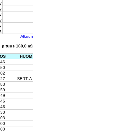
y
y
y
y
y
a
Alkuun
n pituus 160,0 m)
OS
HUOM
,46
,50
,02
,27
SERT-A
,83
,59
,49
,46
,46
,30
,03
,00
,00