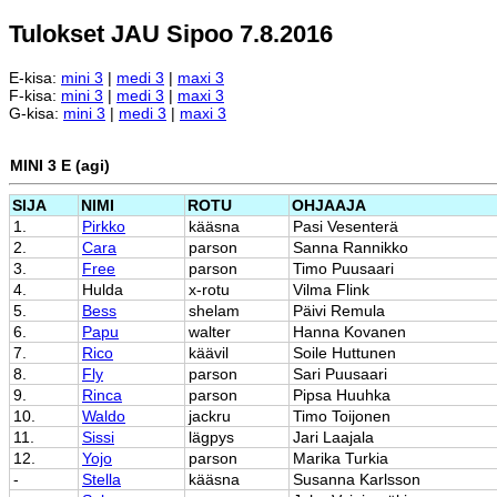
Tulokset JAU Sipoo 7.8.2016
E-kisa:
mini 3
|
medi 3
|
maxi 3
F-kisa:
mini 3
|
medi 3
|
maxi 3
G-kisa:
mini 3
|
medi 3
|
maxi 3
MINI 3 E (agi)
SIJA
NIMI
ROTU
OHJAAJA
1.
Pirkko
kääsna
Pasi Vesenterä
2.
Cara
parson
Sanna Rannikko
3.
Free
parson
Timo Puusaari
4.
Hulda
x-rotu
Vilma Flink
5.
Bess
shelam
Päivi Remula
6.
Papu
walter
Hanna Kovanen
7.
Rico
käävil
Soile Huttunen
8.
Fly
parson
Sari Puusaari
9.
Rinca
parson
Pipsa Huuhka
10.
Waldo
jackru
Timo Toijonen
11.
Sissi
lägpys
Jari Laajala
12.
Yojo
parson
Marika Turkia
-
Stella
kääsna
Susanna Karlsson