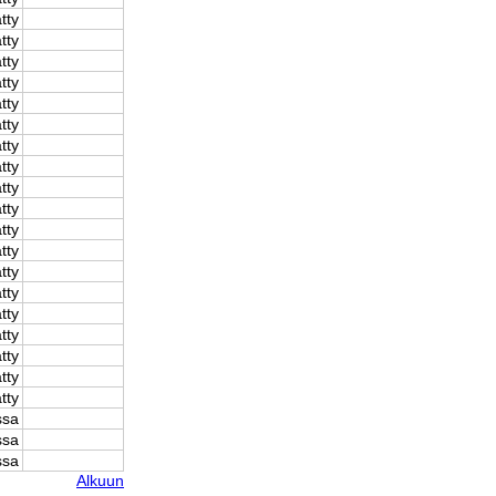
tty
tty
tty
tty
tty
tty
tty
tty
tty
tty
tty
tty
tty
tty
tty
tty
tty
tty
tty
ssa
ssa
ssa
Alkuun