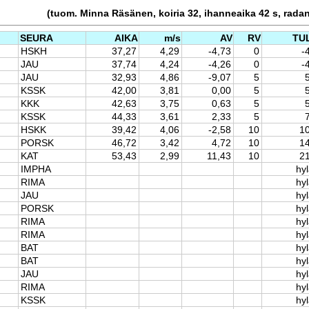
(tuom. Minna Räsänen, koiria 32, ihanneaika 42 s, rada
SEURA
AIKA
m/s
AV
RV
TU
HSKH
37,27
4,29
-4,73
0
-
JAU
37,74
4,24
-4,26
0
-
JAU
32,93
4,86
-9,07
5
KSSK
42,00
3,81
0,00
5
KKK
42,63
3,75
0,63
5
KSSK
44,33
3,61
2,33
5
HSKK
39,42
4,06
-2,58
10
1
PORSK
46,72
3,42
4,72
10
1
KAT
53,43
2,99
11,43
10
2
IMPHA
hyl
RIMA
hyl
JAU
hyl
PORSK
hyl
RIMA
hyl
RIMA
hyl
BAT
hyl
BAT
hyl
JAU
hyl
RIMA
hyl
KSSK
hyl