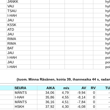
JANKK
hyl
VAU
hyl
TSAU
hyl
I-HAH
hyl
JAU
hyl
KSSK
hyl
ATD
hyl
JAU
hyl
RIMA
hyl
RIMA
hyl
BAT
hyl
JAU
hyl
I-HAH
po
JAU
po
I-HAH
po
(tuom. Minna Räsänen, koiria 39, ihanneaika 44 s, rada
SEURA
AIKA
m/s
AV
RV
T
MÄNTS
34,06
4,79
-9,94
0
I-HAH
35,86
4,55
-8,14
0
MÄNTS
36,16
4,51
-7,84
0
HSKH
37,92
4,30
-6,08
0