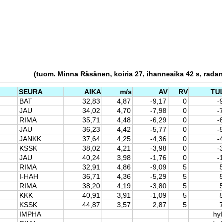
(tuom. Minna Räsänen, koiria 27, ihanneaika 42 s, rada
SEURA
AIKA
m/s
AV
RV
TU
BAT
32,83
4,87
-9,17
0
-
JAU
34,02
4,70
-7,98
0
-
RIMA
35,71
4,48
-6,29
0
-
JAU
36,23
4,42
-5,77
0
-
JANKK
37,64
4,25
-4,36
0
-
KSSK
38,02
4,21
-3,98
0
-
JAU
40,24
3,98
-1,76
0
-
RIMA
32,91
4,86
-9,09
5
I-HAH
36,71
4,36
-5,29
5
RIMA
38,20
4,19
-3,80
5
KKK
40,91
3,91
-1,09
5
KSSK
44,87
3,57
2,87
5
IMPHA
hyl