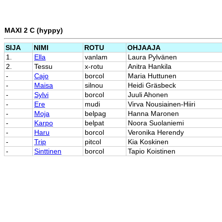
MAXI 2 C (hyppy)
SIJA
NIMI
ROTU
OHJAAJA
1.
Ella
vanlam
Laura Pylvänen
2.
Tessu
x-rotu
Anitra Hankila
-
Cajo
borcol
Maria Huttunen
-
Maisa
silnou
Heidi Gräsbeck
-
Sylvi
borcol
Juuli Ahonen
-
Ere
mudi
Virva Nousiainen-Hiiri
-
Moja
belpag
Hanna Maronen
-
Karpo
belpat
Noora Suolaniemi
-
Haru
borcol
Veronika Herendy
-
Trip
pitcol
Kia Koskinen
-
Sinttinen
borcol
Tapio Koistinen