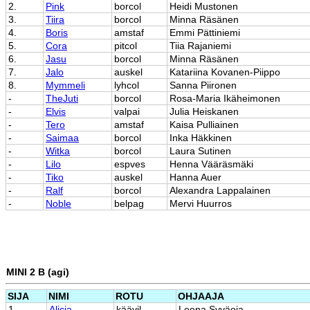
2.
Pink
borcol
Heidi Mustonen
3.
Tiira
borcol
Minna Räsänen
4.
Boris
amstaf
Emmi Pättiniemi
5.
Cora
pitcol
Tiia Rajaniemi
6.
Jasu
borcol
Minna Räsänen
7.
Jalo
auskel
Katariina Kovanen-Piippo
8.
Mymmeli
lyhcol
Sanna Piironen
-
TheJuti
borcol
Rosa-Maria Ikäheimonen
-
Elvis
valpai
Julia Heiskanen
-
Tero
amstaf
Kaisa Pulliainen
-
Saimaa
borcol
Inka Häkkinen
-
Witka
borcol
Laura Sutinen
-
Lilo
espves
Henna Vääräsmäki
-
Tiko
auskel
Hanna Auer
-
Ralf
borcol
Alexandra Lappalainen
-
Noble
belpag
Mervi Huurros
MINI 2 B (agi)
SIJA
NIMI
ROTU
OHJAAJA
1.
Alicia
käävil
Leena Syväoja