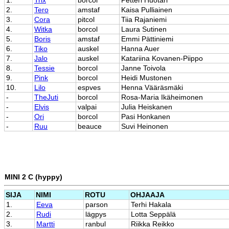
2.
Tero
amstaf
Kaisa Pulliainen
3.
Cora
pitcol
Tiia Rajaniemi
4.
Witka
borcol
Laura Sutinen
5.
Boris
amstaf
Emmi Pättiniemi
6.
Tiko
auskel
Hanna Auer
7.
Jalo
auskel
Katariina Kovanen-Piippo
8.
Tessie
borcol
Janne Toivola
9.
Pink
borcol
Heidi Mustonen
10.
Lilo
espves
Henna Vääräsmäki
-
TheJuti
borcol
Rosa-Maria Ikäheimonen
-
Elvis
valpai
Julia Heiskanen
-
Ori
borcol
Pasi Honkanen
-
Ruu
beauce
Suvi Heinonen
MINI 2 C (hyppy)
SIJA
NIMI
ROTU
OHJAAJA
1.
Eeva
parson
Terhi Hakala
2.
Rudi
lägpys
Lotta Seppälä
3.
Martti
ranbul
Riikka Reikko