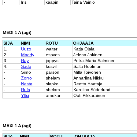
-
Iris
kääpin
Taina Vainio
MEDI 1 A (agi)
SIJA
NIMI
ROTU
OHJAAJA
1.
Uuzo
walter
Katja Ojala
2.
Maddy
espves
Jelena Jokinen
3.
Ray
jappys
Petra-Maria Salminen
4.
Sade
kesvil
Salla Huolman
-
Simo
parson
Milla Toivonen
-
Zorro
shelam
Annariina Nikku
-
Nasta
slapko
Reetta Haataja
-
Rufs
shelam
Karolina Söderlund
-
Yltsi
amekar
Outi Pikkarainen
MAXI 1 A (agi)
SIJA
NIMI
ROTU
OHJAAJA