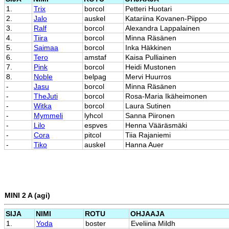
1.
Trix
borcol
Petteri Huotari
2.
Jalo
auskel
Katariina Kovanen-Piippo
3.
Ralf
borcol
Alexandra Lappalainen
4.
Tiira
borcol
Minna Räsänen
5.
Saimaa
borcol
Inka Häkkinen
6.
Tero
amstaf
Kaisa Pulliainen
7.
Pink
borcol
Heidi Mustonen
8.
Noble
belpag
Mervi Huurros
-
Jasu
borcol
Minna Räsänen
-
TheJuti
borcol
Rosa-Maria Ikäheimonen
-
Witka
borcol
Laura Sutinen
-
Mymmeli
lyhcol
Sanna Piironen
-
Lilo
espves
Henna Vääräsmäki
-
Cora
pitcol
Tiia Rajaniemi
-
Tiko
auskel
Hanna Auer
MINI 2 A (agi)
SIJA
NIMI
ROTU
OHJAAJA
1.
Yoda
boster
Eveliina Mildh