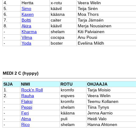
4.
Hertta
x-rotu
Veera Welin
5.
Simo
käävil
Teija Sirén
6.
Kaxen
kääsna
Moa Thors
7.
Boltti
caiter
Tarja Jämsén
8.
Akira
käävil
Merja Nousiainen
-
Kharma
shelam
Kiti Palviainen
-
Vilma
cocspa
Anu Pousi
-
Yoda
boster
Eveliina Mildh
MEDI 2 C (hyppy)
SIJA
NIMI
ROTU
OHJAAJA
1.
Rock'n Roll
kromfo
Tarja Moisio
2.
Rauha
espves
Veera Welin
-
Flaksi
kromfo
Teemu Kollanen
-
Peppi
shelam
Tiina Tynys
-
Feri
kääsna
Jenna Aarnio
-
Alma
puli
Heidi Valo
-
Rico
shelam
Hanna Ahtonen