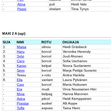
-
Alma
puli
Heidi Valo
-
Peppi
shelam
Tiina Tynys
MAXI 2 A (agi)
SIJA
NIMI
ROTU
OHJAAJA
1.
Maisa
silnou
Heidi Gräsbeck
2.
Haru
borcol
Veronika Herendy
3.
Sylvi
borcol
Juuli Ahonen
4.
Cero
borcol
Sofia Uschanov
5.
Karpo
belpat
Noora Suolaniemi
6.
Sinni
borcol
Marja Petäjä-Suvanto
7.
Tessu
x-rotu
Anitra Hankila
8.
Ella
vanlam
Laura Pylvänen
-
Cajo
borcol
Maria Huttunen
-
Ere
mudi
Virva Nousiainen-Hiiri
-
Moja
belpag
Hanna Maronen
-
Astra
pitcol
Heidi Kemppainen
-
Popstar
auskel
Alli Arppe
-
Toffe
espves
Taina Heini