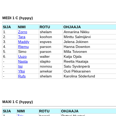
MEDI 1 C (hyppy)
SIJA
NIMI
ROTU
OHJAAJA
1.
Zorro
shelam
Annariina Nikku
2.
Tara
koohon
Minttu Salmijärvi
3.
Maddy
espves
Jelena Jokinen
4.
Riemu
parson
Hanna Downton
5.
Simo
parson
Milla Toivonen
6.
Uuzo
walter
Katja Ojala
-
Nasta
slapko
Reetta Haataja
-
Iisi
novnou
Satu Syvänperä
-
Yltsi
amekar
Outi Pikkarainen
-
Rufs
shelam
Karolina Söderlund
MAXI 1 C (hyppy)
SIJA
NIMI
ROTU
OHJAAJA
1.
Trix
borcol
Petteri Huotari