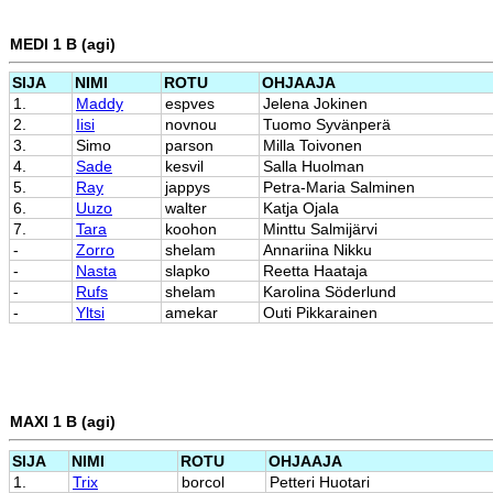
MEDI 1 B (agi)
SIJA
NIMI
ROTU
OHJAAJA
1.
Maddy
espves
Jelena Jokinen
2.
Iisi
novnou
Tuomo Syvänperä
3.
Simo
parson
Milla Toivonen
4.
Sade
kesvil
Salla Huolman
5.
Ray
jappys
Petra-Maria Salminen
6.
Uuzo
walter
Katja Ojala
7.
Tara
koohon
Minttu Salmijärvi
-
Zorro
shelam
Annariina Nikku
-
Nasta
slapko
Reetta Haataja
-
Rufs
shelam
Karolina Söderlund
-
Yltsi
amekar
Outi Pikkarainen
MAXI 1 B (agi)
SIJA
NIMI
ROTU
OHJAAJA
1.
Trix
borcol
Petteri Huotari