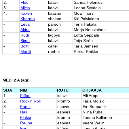
2.
Flou
käävil
Sanna Helenius
3.
Alicia
käävil
Leena Syväoja
4.
Kaxen
kääsna
Moa Thors
-
Kharma
shelam
Kiti Palviainen
-
Eeva
parson
Terhi Hakala
-
Akira
käävil
Merja Nousiainen
-
Rudi
lägpys
Lotta Seppälä
-
Simo
käävil
Teija Sirén
-
Boltti
caiter
Tarja Jämsén
-
Martti
ranbul
Riikka Reikko
MEDI 2 A (agi)
SIJA
NIMI
ROTU
OHJAAJA
1.
Fiffan
kesvil
Alli Arppe
2.
Rock'n Roll
kromfo
Tarja Moisio
3.
Fanni
espves
Eiri Suopanki
-
Hali
espves
Niina Puha
-
Flaksi
kromfo
Teemu Kollanen
-
Rauha
espves
Veera Welin
-
Feri
kääsna
Jenna Aarnio