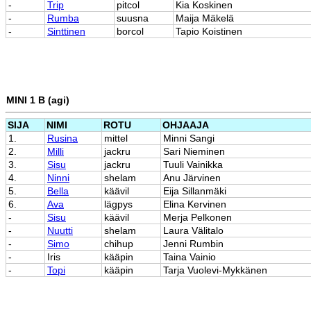
-
Trip
pitcol
Kia Koskinen
-
Rumba
suusna
Maija Mäkelä
-
Sinttinen
borcol
Tapio Koistinen
MINI 1 B (agi)
SIJA
NIMI
ROTU
OHJAAJA
1.
Rusina
mittel
Minni Sangi
2.
Milli
jackru
Sari Nieminen
3.
Sisu
jackru
Tuuli Vainikka
4.
Ninni
shelam
Anu Järvinen
5.
Bella
käävil
Eija Sillanmäki
6.
Ava
lägpys
Elina Kervinen
-
Sisu
käävil
Merja Pelkonen
-
Nuutti
shelam
Laura Välitalo
-
Simo
chihup
Jenni Rumbin
-
Iris
kääpin
Taina Vainio
-
Topi
kääpin
Tarja Vuolevi-Mykkänen