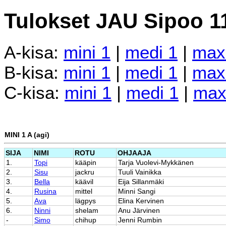
Tulokset JAU Sipoo 1
A-kisa:
mini 1
|
medi 1
|
max
B-kisa:
mini 1
|
medi 1
|
max
C-kisa:
mini 1
|
medi 1
|
max
MINI 1 A (agi)
SIJA
NIMI
ROTU
OHJAAJA
1.
Topi
kääpin
Tarja Vuolevi-Mykkänen
2.
Sisu
jackru
Tuuli Vainikka
3.
Bella
käävil
Eija Sillanmäki
4.
Rusina
mittel
Minni Sangi
5.
Ava
lägpys
Elina Kervinen
6.
Ninni
shelam
Anu Järvinen
-
Simo
chihup
Jenni Rumbin