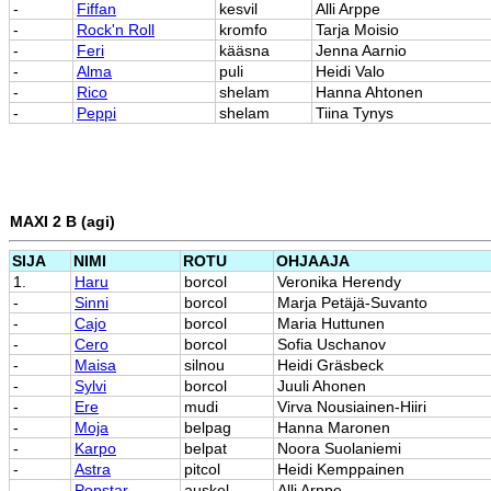
-
Fiffan
kesvil
Alli Arppe
-
Rock'n Roll
kromfo
Tarja Moisio
-
Feri
kääsna
Jenna Aarnio
-
Alma
puli
Heidi Valo
-
Rico
shelam
Hanna Ahtonen
-
Peppi
shelam
Tiina Tynys
MAXI 2 B (agi)
SIJA
NIMI
ROTU
OHJAAJA
1.
Haru
borcol
Veronika Herendy
-
Sinni
borcol
Marja Petäjä-Suvanto
-
Cajo
borcol
Maria Huttunen
-
Cero
borcol
Sofia Uschanov
-
Maisa
silnou
Heidi Gräsbeck
-
Sylvi
borcol
Juuli Ahonen
-
Ere
mudi
Virva Nousiainen-Hiiri
-
Moja
belpag
Hanna Maronen
-
Karpo
belpat
Noora Suolaniemi
-
Astra
pitcol
Heidi Kemppainen
-
Popstar
auskel
Alli Arppe