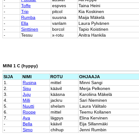
-
Toffe
espves
Taina Heini
-
Trip
pitcol
Kia Koskinen
-
Rumba
suusna
Maija Mäkelä
-
Ella
vanlam
Laura Pylvänen
-
Sinttinen
borcol
Tapio Koistinen
-
Tessu
x-rotu
Anitra Hankila
MINI 1 C (hyppy)
SIJA
NIMI
ROTU
OHJAAJA
1.
Rusina
mittel
Minni Sangi
2.
Sisu
käävil
Merja Pelkonen
3.
Juju
kääsna
Karoliina Mäkelä
4.
Milli
jackru
Sari Nieminen
5.
Nuutti
shelam
Laura Välitalo
6.
Roope
mittel
Teemu Kollanen
7.
Ava
lägpys
Elina Kervinen
-
Bella
käävil
Eija Sillanmäki
-
Simo
chihup
Jenni Rumbin