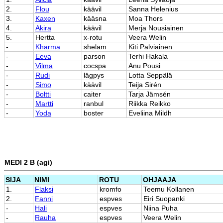
2.
Flou
käävil
Sanna Helenius
3.
Kaxen
kääsna
Moa Thors
4.
Akira
käävil
Merja Nousiainen
5.
Hertta
x-rotu
Veera Welin
-
Kharma
shelam
Kiti Palviainen
-
Eeva
parson
Terhi Hakala
-
Vilma
cocspa
Anu Pousi
-
Rudi
lägpys
Lotta Seppälä
-
Simo
käävil
Teija Sirén
-
Boltti
caiter
Tarja Jämsén
-
Martti
ranbul
Riikka Reikko
-
Yoda
boster
Eveliina Mildh
MEDI 2 B (agi)
SIJA
NIMI
ROTU
OHJAAJA
1.
Flaksi
kromfo
Teemu Kollanen
2.
Fanni
espves
Eiri Suopanki
-
Hali
espves
Niina Puha
-
Rauha
espves
Veera Welin