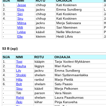
SIJA
NIMI
ROTU
OHJAAJA
S
1.
Jesse
chihup
Kati Koskinen
J
2.
Elvis
jackru
Emma Sundberg
L
3.
Siiri
chihup
Kati Koskinen
J
4.
Siru
chihup
Kati Koskinen
J
-
Milma
jackru
Merja Salovaara
-
Milli
jackru
Sari Nieminen
-
Lykke
käävil
Nellie Weckman
-
Elle
kleinm
Heidi Lillvis
J
S3 B (agi)
SIJA
NIMI
ROTU
OHJAAJA
1.
Topi
kääpin
Tarja Vuolevi-Mykkänen
2.
Rauha
lägpys
Mari Karhu
3.
Lily
jackru
Emma Sundberg
4.
Shokki
shelam
Mari Sydänmaanlakka
5.
Hilla
ranbul
Marjo Pietilä
6.
Bolt
shelam
Satu Paasio
-
Sisu
käävil
Merja Pelkonen
-
Tiiti
parson
Vera Nissin
-
Rehti
shelam
Laura Paasikunnas
-
Åkki
kiihar
Pinja Karuveha