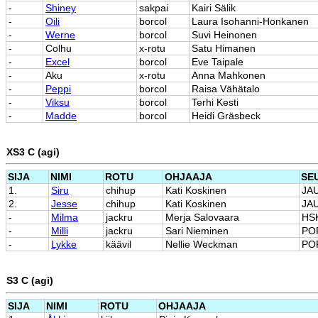
-
Shiney
sakpai
Kairi Sälik
-
Oili
borcol
Laura Isohanni-Honkanen
-
Werne
borcol
Suvi Heinonen
-
Colhu
x-rotu
Satu Himanen
-
Excel
borcol
Eve Taipale
-
Aku
x-rotu
Anna Mahkonen
-
Peppi
borcol
Raisa Vähätalo
-
Viksu
borcol
Terhi Kesti
-
Madde
borcol
Heidi Gräsbeck
XS3 C (agi)
SIJA
NIMI
ROTU
OHJAAJA
SE
1.
Siru
chihup
Kati Koskinen
JA
2.
Jesse
chihup
Kati Koskinen
JA
-
Milma
jackru
Merja Salovaara
HS
-
Milli
jackru
Sari Nieminen
PO
-
Lykke
käävil
Nellie Weckman
PO
S3 C (agi)
SIJA
NIMI
ROTU
OHJAAJA