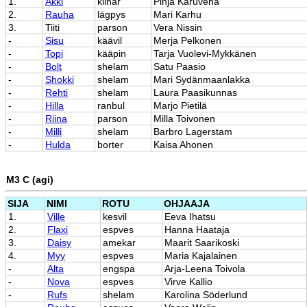
1.
Åkki
kiihar
Pinja Karuveha
2.
Rauha
lägpys
Mari Karhu
3.
Tiiti
parson
Vera Nissin
-
Sisu
käävil
Merja Pelkonen
-
Topi
kääpin
Tarja Vuolevi-Mykkänen
-
Bolt
shelam
Satu Paasio
-
Shokki
shelam
Mari Sydänmaanlakka
-
Rehti
shelam
Laura Paasikunnas
-
Hilla
ranbul
Marjo Pietilä
-
Riina
parson
Milla Toivonen
-
Milli
shelam
Barbro Lagerstam
-
Hulda
borter
Kaisa Ahonen
M3 C (agi)
SIJA
NIMI
ROTU
OHJAAJA
1.
Ville
kesvil
Eeva Ihatsu
2.
Flaxi
espves
Hanna Haataja
3.
Daisy
amekar
Maarit Saarikoski
4.
Myy
espves
Maria Kajalainen
-
Alta
engspa
Arja-Leena Toivola
-
Nova
espves
Virve Kallio
-
Rufs
shelam
Karolina Söderlund