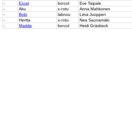
-
Excel
borcol
Eve Taipale
-
Aku
x-rotu
Anna Mahkonen
-
Bobi
labnou
Liina Juopperi
-
Hertta
x-rotu
Nea Saunamäki
-
Madde
borcol
Heidi Gräsbeck