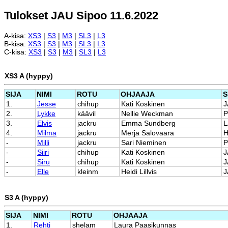
Tulokset JAU Sipoo 11.6.2022
A-kisa:
XS3
|
S3
|
M3
|
SL3
|
L3
B-kisa:
XS3
|
S3
|
M3
|
SL3
|
L3
C-kisa:
XS3
|
S3
|
M3
|
SL3
|
L3
XS3 A (hyppy)
SIJA
NIMI
ROTU
OHJAAJA
S
1.
Jesse
chihup
Kati Koskinen
J
2.
Lykke
käävil
Nellie Weckman
3.
Elvis
jackru
Emma Sundberg
L
4.
Milma
jackru
Merja Salovaara
-
Milli
jackru
Sari Nieminen
-
Siiri
chihup
Kati Koskinen
J
-
Siru
chihup
Kati Koskinen
J
-
Elle
kleinm
Heidi Lillvis
J
S3 A (hyppy)
SIJA
NIMI
ROTU
OHJAAJA
1.
Rehti
shelam
Laura Paasikunnas