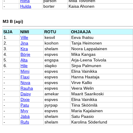
-
Riina
parson
Milla Toivonen
-
Hulda
borter
Kaisa Ahonen
M3 B (agi)
SIJA
NIMI
ROTU
OHJAAJA
1.
Ville
kesvil
Eeva Ihatsu
2.
Jina
koohon
Tanja Heimonen
3.
Kira
shelam
Noora Lappalainen
4.
Börje
espves
Mika Kangas
5.
Alta
engspa
Arja-Leena Toivola
6.
Hile
slapko
Sirpa Palmunen
-
Mimi
espves
Elina Vainikka
-
Flaxi
espves
Hanna Haataja
-
Nova
espves
Virve Kallio
-
Rauha
espves
Veera Welin
-
Daisy
amekar
Maarit Saarikoski
-
Dixie
espves
Elina Vainikka
-
Patu
pyrpap
Tiina Sköönilä
-
Myy
espves
Maria Kajalainen
-
Jäbä
shelam
Satu Paasio
-
Rufs
shelam
Karolina Söderlund