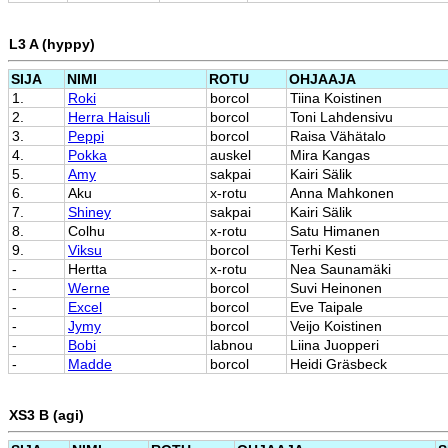
L3 A (hyppy)
SIJA
NIMI
ROTU
OHJAAJA
1.
Roki
borcol
Tiina Koistinen
2.
Herra Haisuli
borcol
Toni Lahdensivu
3.
Peppi
borcol
Raisa Vähätalo
4.
Pokka
auskel
Mira Kangas
5.
Amy
sakpai
Kairi Sälik
6.
Aku
x-rotu
Anna Mahkonen
7.
Shiney
sakpai
Kairi Sälik
8.
Colhu
x-rotu
Satu Himanen
9.
Viksu
borcol
Terhi Kesti
-
Hertta
x-rotu
Nea Saunamäki
-
Werne
borcol
Suvi Heinonen
-
Excel
borcol
Eve Taipale
-
Jymy
borcol
Veijo Koistinen
-
Bobi
labnou
Liina Juopperi
-
Madde
borcol
Heidi Gräsbeck
XS3 B (agi)