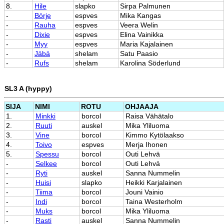
8.
Hile
slapko
Sirpa Palmunen
-
Börje
espves
Mika Kangas
-
Rauha
espves
Veera Welin
-
Dixie
espves
Elina Vainikka
-
Myy
espves
Maria Kajalainen
-
Jäbä
shelam
Satu Paasio
-
Rufs
shelam
Karolina Söderlund
SL3 A (hyppy)
SIJA
NIMI
ROTU
OHJAAJA
1.
Minkki
borcol
Raisa Vähätalo
2.
Ruuti
auskel
Mika Yliluoma
3.
Vine
borcol
Kimmo Kytölaakso
4.
Toivo
espves
Merja Ihonen
5.
Spessu
borcol
Outi Lehvä
-
Selkee
borcol
Outi Lehvä
-
Ryti
auskel
Sanna Nummelin
-
Huisi
slapko
Heikki Karjalainen
-
Tiima
borcol
Jouni Vainio
-
Indi
borcol
Taina Westerholm
-
Muks
borcol
Mika Yliluoma
-
Rasti
auskel
Sanna Nummelin