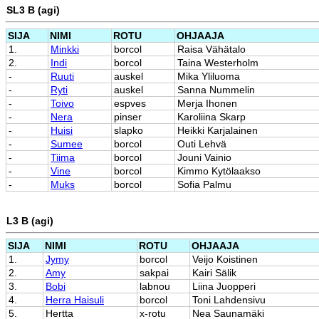
SL3 B (agi)
SIJA
NIMI
ROTU
OHJAAJA
1.
Minkki
borcol
Raisa Vähätalo
2.
Indi
borcol
Taina Westerholm
-
Ruuti
auskel
Mika Yliluoma
-
Ryti
auskel
Sanna Nummelin
-
Toivo
espves
Merja Ihonen
-
Nera
pinser
Karoliina Skarp
-
Huisi
slapko
Heikki Karjalainen
-
Sumee
borcol
Outi Lehvä
-
Tiima
borcol
Jouni Vainio
-
Vine
borcol
Kimmo Kytölaakso
-
Muks
borcol
Sofia Palmu
L3 B (agi)
SIJA
NIMI
ROTU
OHJAAJA
1.
Jymy
borcol
Veijo Koistinen
2.
Amy
sakpai
Kairi Sälik
3.
Bobi
labnou
Liina Juopperi
4.
Herra Haisuli
borcol
Toni Lahdensivu
5.
Hertta
x-rotu
Nea Saunamäki