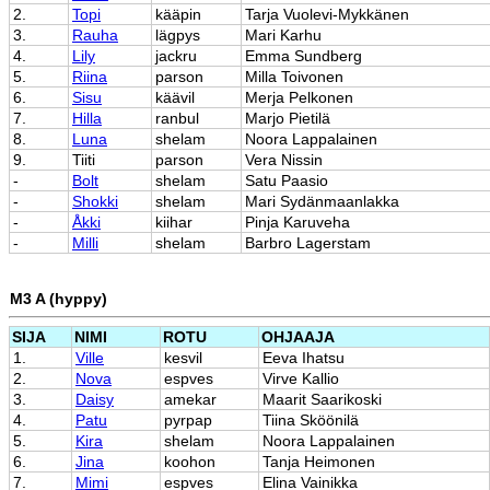
2.
Topi
kääpin
Tarja Vuolevi-Mykkänen
3.
Rauha
lägpys
Mari Karhu
4.
Lily
jackru
Emma Sundberg
5.
Riina
parson
Milla Toivonen
6.
Sisu
käävil
Merja Pelkonen
7.
Hilla
ranbul
Marjo Pietilä
8.
Luna
shelam
Noora Lappalainen
9.
Tiiti
parson
Vera Nissin
-
Bolt
shelam
Satu Paasio
-
Shokki
shelam
Mari Sydänmaanlakka
-
Åkki
kiihar
Pinja Karuveha
-
Milli
shelam
Barbro Lagerstam
M3 A (hyppy)
SIJA
NIMI
ROTU
OHJAAJA
1.
Ville
kesvil
Eeva Ihatsu
2.
Nova
espves
Virve Kallio
3.
Daisy
amekar
Maarit Saarikoski
4.
Patu
pyrpap
Tiina Sköönilä
5.
Kira
shelam
Noora Lappalainen
6.
Jina
koohon
Tanja Heimonen
7.
Mimi
espves
Elina Vainikka