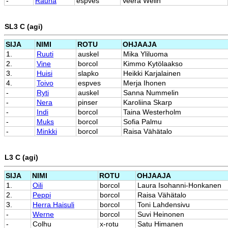
-
Rauha
espves
Veera Welin
SL3 C (agi)
SIJA
NIMI
ROTU
OHJAAJA
1.
Ruuti
auskel
Mika Yliluoma
2.
Vine
borcol
Kimmo Kytölaakso
3.
Huisi
slapko
Heikki Karjalainen
4.
Toivo
espves
Merja Ihonen
-
Ryti
auskel
Sanna Nummelin
-
Nera
pinser
Karoliina Skarp
-
Indi
borcol
Taina Westerholm
-
Muks
borcol
Sofia Palmu
-
Minkki
borcol
Raisa Vähätalo
L3 C (agi)
SIJA
NIMI
ROTU
OHJAAJA
1.
Oili
borcol
Laura Isohanni-Honkanen
2.
Peppi
borcol
Raisa Vähätalo
3.
Herra Haisuli
borcol
Toni Lahdensivu
-
Werne
borcol
Suvi Heinonen
-
Colhu
x-rotu
Satu Himanen