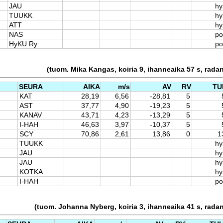
JAU
hy
TUUKK
hy
ATT
hy
NAS
po
HyKU Ry
po
(tuom. Mika Kangas, koiria 9, ihanneaika 57 s, rada
SEURA
AIKA
m/s
AV
RV
TU
KAT
28,19
6,56
-28,81
5
AST
37,77
4,90
-19,23
5
KANAV
43,71
4,23
-13,29
5
I-HAH
46,63
3,97
-10,37
5
SCY
70,86
2,61
13,86
0
1
TUUKK
hy
JAU
hy
JAU
hy
KOTKA
hy
I-HAH
po
(tuom. Johanna Nyberg, koiria 3, ihanneaika 41 s, rada