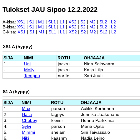
Tulokset JAU Sipoo 12.2.2022
A-kisa:
XS1
|
S1
|
M1
|
SL1
|
L1
|
XS2
|
S2
|
M2
|
SL2
|
L2
B-kisa:
XS1
|
S1
|
M1
|
SL1
|
L1
|
XS2
|
S2
|
M2
|
SL2
|
L2
C-kisa:
XS1
|
S1
|
M1
|
SL1
|
L1
|
XS2
|
S2
|
M2
|
SL2
|
L2
XS1 A (hyppy)
SIJA
NIMI
ROTU
OHJAAJA
1.
Uni
jackru
Nina Salovaara
-
Molly
jackru
Katja Lilja
-
Temppu
norfte
Sari Juuti
S1 A (hyppy)
SIJA
NIMI
ROTU
OHJAAJA
1.
Max
parson
Aulikki Korhonen
2.
Halla
lägpys
Jennika Jaakonaho
3.
Chubby
kleimr
Henna Parkkima
4.
Sylvi
parson
Maria Ojala
5.
Mimmi
shelam
Sini Taivassalo
6.
Niki
kääsnm
Nadja Leino