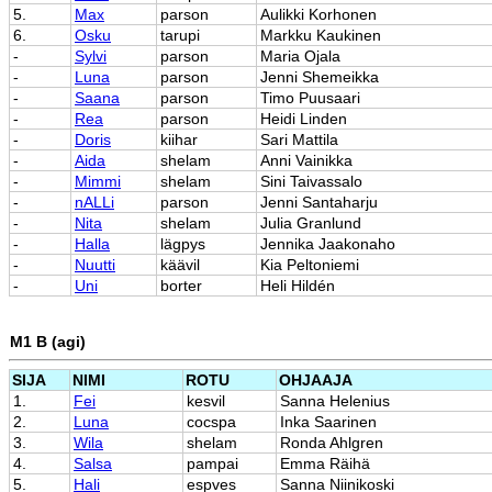
5.
Max
parson
Aulikki Korhonen
6.
Osku
tarupi
Markku Kaukinen
-
Sylvi
parson
Maria Ojala
-
Luna
parson
Jenni Shemeikka
-
Saana
parson
Timo Puusaari
-
Rea
parson
Heidi Linden
-
Doris
kiihar
Sari Mattila
-
Aida
shelam
Anni Vainikka
-
Mimmi
shelam
Sini Taivassalo
-
nALLi
parson
Jenni Santaharju
-
Nita
shelam
Julia Granlund
-
Halla
lägpys
Jennika Jaakonaho
-
Nuutti
käävil
Kia Peltoniemi
-
Uni
borter
Heli Hildén
M1 B (agi)
SIJA
NIMI
ROTU
OHJAAJA
1.
Fei
kesvil
Sanna Helenius
2.
Luna
cocspa
Inka Saarinen
3.
Wila
shelam
Ronda Ahlgren
4.
Salsa
pampai
Emma Räihä
5.
Hali
espves
Sanna Niinikoski