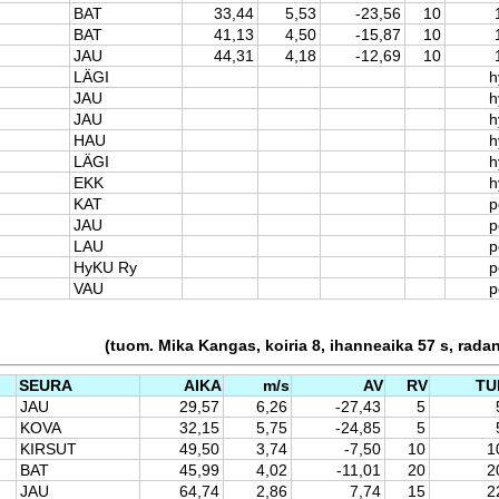
BAT
33,44
5,53
-23,56
10
BAT
41,13
4,50
-15,87
10
JAU
44,31
4,18
-12,69
10
LÄGI
h
JAU
h
JAU
h
HAU
h
LÄGI
h
EKK
h
KAT
p
JAU
p
LAU
p
HyKU Ry
p
VAU
p
(tuom. Mika Kangas, koiria 8, ihanneaika 57 s, rada
SEURA
AIKA
m/s
AV
RV
TU
JAU
29,57
6,26
-27,43
5
KOVA
32,15
5,75
-24,85
5
KIRSUT
49,50
3,74
-7,50
10
1
BAT
45,99
4,02
-11,01
20
2
JAU
64,74
2,86
7,74
15
2