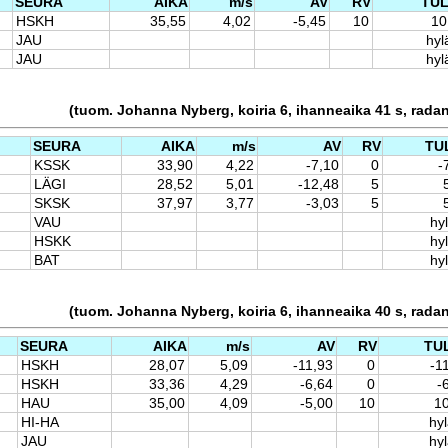
SEURA
AIKA
m/s
AV
RV
TU
HSKH
35,55
4,02
-5,45
10
10
JAU
hyl
JAU
hyl
(tuom. Johanna Nyberg, koiria 6, ihanneaika 41 s, rada
SEURA
AIKA
m/s
AV
RV
TU
KSSK
33,90
4,22
-7,10
0
-
LÄGI
28,52
5,01
-12,48
5
SKSK
37,97
3,77
-3,03
5
VAU
hyl
HSKK
hyl
BAT
hyl
(tuom. Johanna Nyberg, koiria 6, ihanneaika 40 s, rada
SEURA
AIKA
m/s
AV
RV
TU
HSKH
28,07
5,09
-11,93
0
-1
HSKH
33,36
4,29
-6,64
0
-
HAU
35,00
4,09
-5,00
10
1
HI-HA
hyl
JAU
hyl