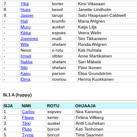
7.
Ylkä
borter
Kirsi Viitasaari
8.
Hups
kesvil
Janette Lindholm
9.
Jasper
tarupi
Satu Haapsaari-Caldwell
-
Hali
kromfo
Maria Ahlgren
-
Muru
auskel
Katja Lilja
-
Kikka
espves
Veera Welin
-
Joppinen
mudi
Sini Tikkaniemi
-
Wila
shelam
Ronda Ahlgren
-
Nessi
x-rotu
Kati Huhtala
-
Irmeli
stbter
Anne Martikainen
-
Nakke
shelam
Sari Mäkelä
-
Niki
shelam
Päivi Ikonen
-
Kapu
parson
Elisa Grundström
-
Elma
novnou
Henna Kuokkanen
SL1 A (hyppy)
SIJA
NIMI
ROTU
OHJAAJA
1.
Carlos
espves
Nea Karenius
2.
Flippe
kerter
Tirliina Villberg
3.
Tikki
auskel
Antti Louhekari
4.
Pluto
borcol
Kati Tenhonen
5.
Tyyne
borcol
Tiina Saarinen