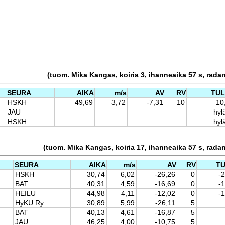
(tuom. Mika Kangas, koiria 3, ihanneaika 57 s, rada
SEURA
AIKA
m/s
AV
RV
TU
HSKH
49,69
3,72
-7,31
10
10
JAU
hyl
HSKH
hyl
(tuom. Mika Kangas, koiria 17, ihanneaika 57 s, rada
SEURA
AIKA
m/s
AV
RV
T
HSKH
30,74
6,02
-26,26
0
-
BAT
40,31
4,59
-16,69
0
-
HEILU
44,98
4,11
-12,02
0
-
HyKU Ry
30,89
5,99
-26,11
5
BAT
40,13
4,61
-16,87
5
JAU
46,25
4,00
-10,75
5