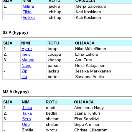
SIJA
NIMI
ROTU
OHJAAJA
1.
Milma
jackru
Merja Salovaara
-
Tilda
chihup
Kati Koskinen
-
Veikko
chihup
Kati Koskinen
S2 A (hyppy)
SIJA
NIMI
ROTU
OHJAAJA
1.
Hyrre
tarupi
Niko Mäkeläinen
2.
Kielo
cocspa
Elina Eskola
3.
Mauno
kääsnp
Anu Turu
-
Nano
parson
Heidi Katajainen
-
Zip
jackru
Jessika Markkanen
-
Iitu
borter
Susanna Anttila
M2 A (hyppy)
SIJA
NIMI
ROTU
OHJAAJA
1.
Tiuku
mudi
Ainoleena Nagy
2.
Taika
bedlin
Jaana Tunturi
3.
Sera
shelam
Elsa Sarvikivi
-
Udo
shelam
Sirpa Arminen
-
Zmilla
x-rotu
Christel Liljeström