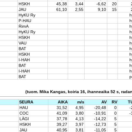
HSKH
45,38
3,44
-6,62
20
JAU
61,10
2,55
9,10
15
HyKU Ry
h
P-HAU
h
RimA
h
HyKU Ry
h
HSKH
h
VAU
h
BAT
h
HSKH
h
I-HAH
h
BAT
h
I-HAH
h
BAT
p
(tuom. Mika Kangas, koiria 16, ihanneaika 52 s, rada
SEURA
AIKA
m/s
AV
RV
T
HAU
31,52
4,95
-20,48
0
-
COC
41,09
3,80
-10,91
0
-
LÄGI
37,78
4,13
-14,22
5
HSKH
39,27
3,97
-12,73
5
JAU
40,95
3,81
-11,05
5