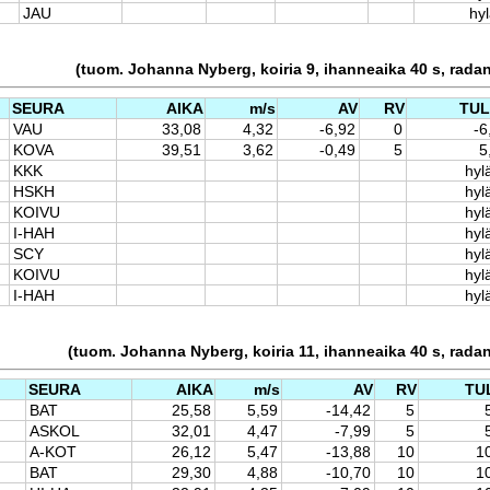
JAU
hyl
(tuom. Johanna Nyberg, koiria 9, ihanneaika 40 s, rada
SEURA
AIKA
m/s
AV
RV
TU
VAU
33,08
4,32
-6,92
0
-6
KOVA
39,51
3,62
-0,49
5
5
KKK
hyl
HSKH
hyl
KOIVU
hyl
I-HAH
hyl
SCY
hyl
KOIVU
hyl
I-HAH
hyl
(tuom. Johanna Nyberg, koiria 11, ihanneaika 40 s, rada
SEURA
AIKA
m/s
AV
RV
TU
BAT
25,58
5,59
-14,42
5
ASKOL
32,01
4,47
-7,99
5
A-KOT
26,12
5,47
-13,88
10
1
BAT
29,30
4,88
-10,70
10
1