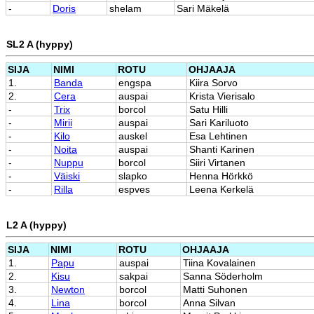
-
Doris
shelam
Sari Mäkelä
SL2 A (hyppy)
SIJA
NIMI
ROTU
OHJAAJA
1.
Banda
engspa
Kiira Sorvo
2.
Cera
auspai
Krista Vierisalo
-
Trix
borcol
Satu Hilli
-
Mirii
auspai
Sari Kariluoto
-
Kilo
auskel
Esa Lehtinen
-
Noita
auspai
Shanti Karinen
-
Nuppu
borcol
Siiri Virtanen
-
Väiski
slapko
Henna Hörkkö
-
Rilla
espves
Leena Kerkelä
L2 A (hyppy)
SIJA
NIMI
ROTU
OHJAAJA
1.
Papu
auspai
Tiina Kovalainen
2.
Kisu
sakpai
Sanna Söderholm
3.
Newton
borcol
Matti Suhonen
4.
Lina
borcol
Anna Silvan