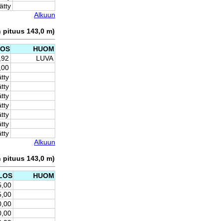
ätty
Alkuun
n pituus 143,0 m)
LOS
HUOM
,92
LUVA
,00
ätty
ätty
ätty
ätty
ätty
ätty
ätty
Alkuun
n pituus 143,0 m)
LOS
HUOM
5,00
5,00
0,00
0,00