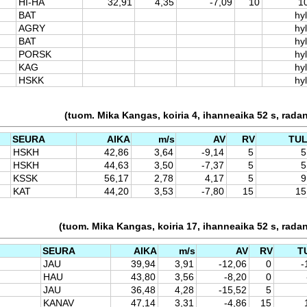
HI-HA
32,91
4,35
-7,09
10
1
BAT
hyl
AGRY
hyl
BAT
hyl
PORSK
hyl
KAG
hyl
HSKK
hyl
(tuom. Mika Kangas, koiria 4, ihanneaika 52 s, rada
SEURA
AIKA
m/s
AV
RV
TU
HSKH
42,86
3,64
-9,14
5
5
HSKH
44,63
3,50
-7,37
5
5
KSSK
56,17
2,78
4,17
5
9
KAT
44,20
3,53
-7,80
15
15
(tuom. Mika Kangas, koiria 17, ihanneaika 52 s, rada
SEURA
AIKA
m/s
AV
RV
T
JAU
39,94
3,91
-12,06
0
-
HAU
43,80
3,56
-8,20
0
JAU
36,48
4,28
-15,52
5
KANAV
47,14
3,31
-4,86
15