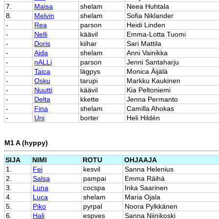
7.
Maisa
shelam
Neea Huhtala
8.
Melvin
shelam
Sofia Niklander
-
Rea
parson
Heidi Linden
-
Nelli
käävil
Emma-Lotta Tuomi
-
Doris
kiihar
Sari Mattila
-
Aida
shelam
Anni Vainikka
-
nALLi
parson
Jenni Santaharju
-
Taica
lägpys
Monica Äijälä
-
Osku
tarupi
Markku Kaukinen
-
Nuutti
käävil
Kia Peltoniemi
-
Delta
kkette
Jenna Permanto
-
Fina
shelam
Camilla Ahokas
-
Uni
borter
Heli Hildén
M1 A (hyppy)
SIJA
NIMI
ROTU
OHJAAJA
1.
Fei
kesvil
Sanna Helenius
2.
Salsa
pampai
Emma Räihä
3.
Luna
cocspa
Inka Saarinen
4.
Luca
shelam
Maria Ojala
5.
Piko
pyrpal
Noora Pylkkänen
6.
Hali
espves
Sanna Niinikoski