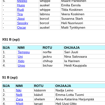
5.
Meeko
whippe
Maarit Parkkinen
-
Hups
auskel
Emilia Eerola
-
Rudi
whippe
Tilda Koskinen
-
Tira
labnou
Veera Koskinen
-
Jässi
borcol
Susanna Stark
-
Spooky
borcol
Heli Nuorivuori
-
Oscar
auskel
Matti Tynkkynen
XS1 B (agi)
SIJA
NIMI
ROTU
OHJAAJA
1.
Temppu
norfte
Sari Juuti
2.
Uni
jackru
Nina Salovaara
3.
Xido
chihup
Ia Harinen
4.
Urpo
bichav
Heidi Kauppala
S1 B (agi)
SIJA
NIMI
ROTU
OHJAAJA
1.
Niki
kääsnm
Nadja Leino
2.
Nelli
käävil
Emma-Lotta Tuomi
3.
Zara
shelam
Anna-Katariina Harjunpää
4.
Mädi
tarupi
Heli Uusi-Uitto