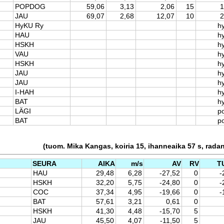
POPDOG
59,06
3,13
2,06
15
1
JAU
69,07
2,68
12,07
10
2
HyKU Ry
hy
HAU
hy
HSKH
hy
VAU
hy
HSKH
hy
JAU
hy
JAU
hy
I-HAH
hy
BAT
hy
LÄGI
p
BAT
p
(tuom. Mika Kangas, koiria 15, ihanneaika 57 s, rada
SEURA
AIKA
m/s
AV
RV
T
HAU
29,48
6,28
-27,52
0
-
HSKH
32,20
5,75
-24,80
0
-
COC
37,34
4,95
-19,66
0
-
BAT
57,61
3,21
0,61
0
HSKH
41,30
4,48
-15,70
5
JAU
45,50
4,07
-11,50
5