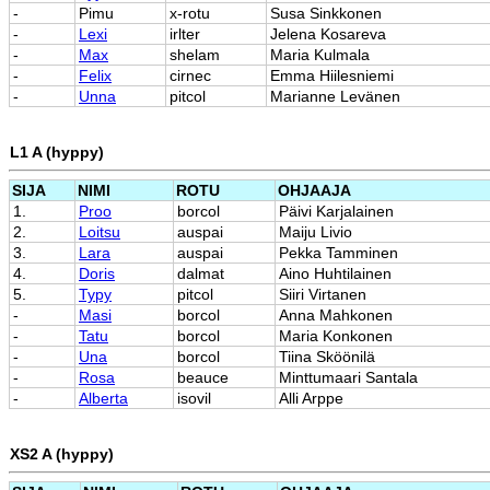
-
Pimu
x-rotu
Susa Sinkkonen
-
Lexi
irlter
Jelena Kosareva
-
Max
shelam
Maria Kulmala
-
Felix
cirnec
Emma Hiilesniemi
-
Unna
pitcol
Marianne Levänen
L1 A (hyppy)
SIJA
NIMI
ROTU
OHJAAJA
1.
Proo
borcol
Päivi Karjalainen
2.
Loitsu
auspai
Maiju Livio
3.
Lara
auspai
Pekka Tamminen
4.
Doris
dalmat
Aino Huhtilainen
5.
Typy
pitcol
Siiri Virtanen
-
Masi
borcol
Anna Mahkonen
-
Tatu
borcol
Maria Konkonen
-
Una
borcol
Tiina Sköönilä
-
Rosa
beauce
Minttumaari Santala
-
Alberta
isovil
Alli Arppe
XS2 A (hyppy)