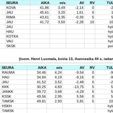
SEURA
AIKA
m/s
AV
RV
TU
KOVA
41,86
3,49
-2,14
0
-
JAU
45,61
3,20
1,61
0
1
RIMA
43,61
3,35
-0,39
5
5
JAU
41,72
3,50
-2,28
10
10
JAU
hyl
HAU
hyl
KOTKA
hyl
VAU
hyl
SKSK
po
(tuom. Henri Luomala, koiria 13, ihanneaika 44 s, rada
SEURA
AIKA
m/s
AV
RV
TU
RAUMA
34,46
4,24
-9,54
0
-
HAU
34,84
4,19
-9,16
0
-
JAU
41,52
3,52
-2,48
0
-
KKK
30,25
4,83
-13,75
5
5
JANKK
39,72
3,68
-4,28
5
5
KSSK
49,56
2,95
5,56
0
5
TAMSK
49,81
2,93
5,81
5
10
HSKH
hyl
TAMSK
hyl