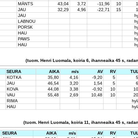
MÄNTS
43,04
3,72
-11,96
10
JAU
32,29
4,96
-22,71
15
JAU
hy
LABNOU
hy
PORSK
hy
HAU
hy
PAWS
hy
HAU
hy
(tuom. Henri Luomala, koiria 6, ihanneaika 45 s, rada
SEURA
AIKA
m/s
AV
RV
TU
KOTKA
35,80
4,16
-9,20
5
5
JAU
46,54
3,20
1,54
5
6
KOVA
44,08
3,38
-0,92
10
10
VAU
55,48
2,69
10,48
10
20
RIMA
hyl
HAU
hyl
(tuom. Henri Luomala, koiria 11, ihanneaika 45 s, rada
SEURA
AIKA
m/s
AV
RV
TU