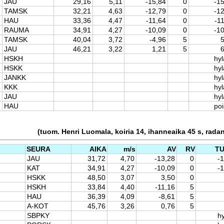
JAU
29,16
5,11
-15,84
0
-1
TAMSK
32,21
4,63
-12,79
0
-1
HAU
33,36
4,47
-11,64
0
-1
RAUMA
34,91
4,27
-10,09
0
-1
TAMSK
40,04
3,72
-4,96
5
5
JAU
46,21
3,22
1,21
5
6
HSKH
hyl
HSKK
hyl
JANKK
hyl
KKK
hyl
JAU
hyl
HAU
po
(tuom. Henri Luomala, koiria 14, ihanneaika 45 s, rada
SEURA
AIKA
m/s
AV
RV
T
JAU
31,72
4,70
-13,28
0
-
KAT
34,91
4,27
-10,09
0
-
HSKK
48,50
3,07
3,50
0
HSKH
33,84
4,40
-11,16
5
HAU
36,39
4,09
-8,61
5
A-KOT
45,76
3,26
0,76
5
SBPKY
hy