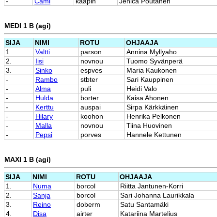
-
Cami
kääpin
Jenica Poutanen
MEDI 1 B (agi)
SIJA
NIMI
ROTU
OHJAAJA
1.
Valtti
parson
Annina Myllyaho
2.
Iisi
novnou
Tuomo Syvänperä
3.
Sinko
espves
Maria Kaukonen
-
Rambo
stbter
Sari Kauppinen
-
Alma
puli
Heidi Valo
-
Hulda
borter
Kaisa Ahonen
-
Kerttu
auspai
Sirpa Kärkkäinen
-
Hilary
koohon
Henrika Pelkonen
-
Malla
novnou
Tiina Huovinen
-
Pepsi
porves
Hannele Kettunen
MAXI 1 B (agi)
SIJA
NIMI
ROTU
OHJAAJA
1.
Numa
borcol
Riitta Jantunen-Korri
2.
Sanja
borcol
Sari Johanna Laurikkala
3.
Reino
doberm
Satu Santamäki
4.
Disa
airter
Katariina Martelius