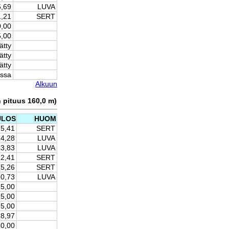
5,69
LUVA
1,21
SERT
0,00
5,00
ätty
ätty
ätty
issa
Alkuun
n pituus 160,0 m)
ULOS
HUOM
25,41
SERT
24,28
LUVA
23,83
LUVA
22,41
SERT
15,26
SERT
10,73
LUVA
5,00
5,00
5,00
8,97
10,00