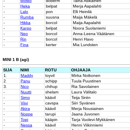
-
Mötkö
doberm
Taina Asikainen
-
Heka
belpat
Merja Aapalahti
-
Lalo
pon
Elli Heinilä
-
Rumba
suusna
Maija Mäkelä
-
Hikka
borcol
Maija Aapalahti
-
Karpo
belpat
Noora Suolaniemi
-
Neo
borcol
Anna-Leena Väätänen
-
Rin
borcol
Henri Havo
-
Fina
kerter
Mia Lundsten
MINI 1 B (agi)
SIJA
NIMI
ROTU
OHJAAJA
1.
Maddy
toyvil
Mirka Notkonen
2.
Panu
schipp
Tuula Puustinen
3.
Nico
chihup
Ria Savolainen
-
Nuutti
shelam
Laura Välitalo
-
Simo
käävil
Teija Sirén
-
Viivi
cavspa
Siiri Syvänen
-
Akira
käävil
Merja Nousiainen
-
Noppe
tarupi
Jaana Juvonen
-
Topi
kääpin
Tarja Vuolevi-Mykkänen
-
Nessa
käävil
Henni Viikinniemi