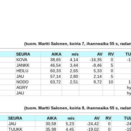
(tuom. Martti Salonen, koiria 7, ihanneaika 55 s, rada
SEURA
AIKA
m/s
AV
RV
T
KOVA
38,65
4,14
-16,35
0
-1
JANKK
46,54
3,44
-8,46
5
HEILU
60,33
2,65
5,33
0
JAU
57,14
2,80
2,14
5
NODO
63,72
2,51
8,72
10
1
AGRY
hy
JAU
hy
(tuom. Martti Salonen, koiria 9, ihanneaika 55 s, rada
SEURA
AIKA
m/s
AV
RV
TU
JAU
30,58
5,23
-24,42
0
-2
TUUKK
35,98
4,45
-19,02
0
-1