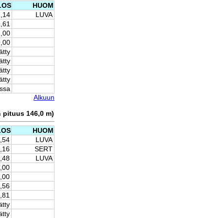
LOS
HUOM
2,14
LUVA
,61
,00
,00
ätty
ätty
ätty
ätty
issa
Alkuun
n pituus 146,0 m)
LOS
HUOM
9,54
LUVA
9,16
SERT
2,48
LUVA
,00
,00
,56
,81
ätty
ätty