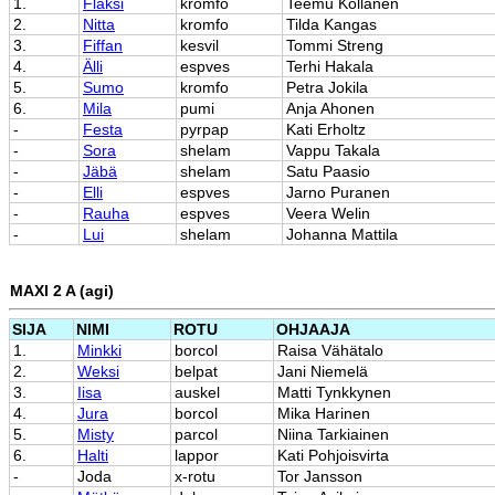
1.
Flaksi
kromfo
Teemu Kollanen
2.
Nitta
kromfo
Tilda Kangas
3.
Fiffan
kesvil
Tommi Streng
4.
Älli
espves
Terhi Hakala
5.
Sumo
kromfo
Petra Jokila
6.
Mila
pumi
Anja Ahonen
-
Festa
pyrpap
Kati Erholtz
-
Sora
shelam
Vappu Takala
-
Jäbä
shelam
Satu Paasio
-
Elli
espves
Jarno Puranen
-
Rauha
espves
Veera Welin
-
Lui
shelam
Johanna Mattila
MAXI 2 A (agi)
SIJA
NIMI
ROTU
OHJAAJA
1.
Minkki
borcol
Raisa Vähätalo
2.
Weksi
belpat
Jani Niemelä
3.
Iisa
auskel
Matti Tynkkynen
4.
Jura
borcol
Mika Harinen
5.
Misty
parcol
Niina Tarkiainen
6.
Halti
lappor
Kati Pohjoisvirta
-
Joda
x-rotu
Tor Jansson