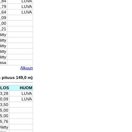
5,84
LUVA
2,79
LUVA
1,64
LUVA
0,09
,00
,21
ätty
ätty
ätty
ätty
ätty
issa
Alkuun
n pituus 149,0 m)
ULOS
HUOM
13,28
LUVA
10,09
LUVA
3,50
5,00
5,00
5,76
lätty