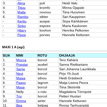
3.
Alma
puli
Heidi Valo
4.
Titiuu
kromfo
Minna Ojapalo
5.
Malla
novnou
Tiina Huovinen
6.
Rambo
stbter
Sari Kauppinen
-
Kerttu
auspai
Sirpa Kärkkäinen
-
Sinko
espves
Maria Kaukonen
-
Hilary
koohon
Henrika Pelkonen
-
Pepsi
porves
Hannele Kettunen
MAXI 1 A (agi)
SIJA
NIMI
ROTU
OHJAAJA
1.
Mocca
borcol
Tero Kähärä
2.
Popstar
auskel
Sanna Ristikartano
3.
Sanja
borcol
Sari Johanna Laurikkala
4.
Next
borcol
Pirjo Yli-Juuti
5.
Maisa
silnou
Heidi Gräsbeck
6.
Paavo
lagrom
Maija-Leena Peura
7.
Masa
borcol
Tiina Sköönilä
8.
Nelly
x-rotu
Magdalena Törnqvist
9.
Trix
borcol
Petteri Huotari
10.
Emma
airter
Hannele Kettunen
11.
Bea
belpag
Roosa Tanhuanpää