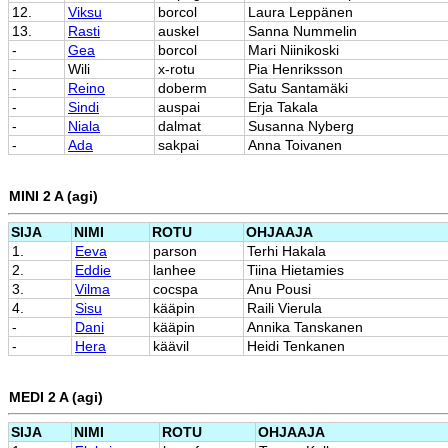
12.
Viksu
borcol
Laura Leppänen
13.
Rasti
auskel
Sanna Nummelin
-
Gea
borcol
Mari Niinikoski
-
Wili
x-rotu
Pia Henriksson
-
Reino
doberm
Satu Santamäki
-
Sindi
auspai
Erja Takala
-
Niala
dalmat
Susanna Nyberg
-
Ada
sakpai
Anna Toivanen
MINI 2 A (agi)
SIJA
NIMI
ROTU
OHJAAJA
1.
Eeva
parson
Terhi Hakala
2.
Eddie
lanhee
Tiina Hietamies
3.
Vilma
cocspa
Anu Pousi
4.
Sisu
kääpin
Raili Vierula
-
Dani
kääpin
Annika Tanskanen
-
Hera
käävil
Heidi Tenkanen
MEDI 2 A (agi)
SIJA
NIMI
ROTU
OHJAAJA