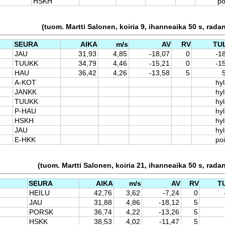
HSKH
po
(tuom. Martti Salonen, koiria 9, ihanneaika 50 s, rada
SEURA
AIKA
m/s
AV
RV
TU
JAU
31,93
4,85
-18,07
0
-1
TUUKK
34,79
4,46
-15,21
0
-1
HAU
36,42
4,26
-13,58
5
A-KOT
hyl
JANKK
hyl
TUUKK
hyl
P-HAU
hyl
HSKH
hyl
JAU
hyl
E-HKK
po
(tuom. Martti Salonen, koiria 21, ihanneaika 50 s, rada
SEURA
AIKA
m/s
AV
RV
T
HEILU
42,76
3,62
-7,24
0
JAU
31,88
4,86
-18,12
5
PORSK
36,74
4,22
-13,26
5
HSKK
38,53
4,02
-11,47
5