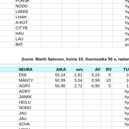
PORSK
hy
NODO
hy
LAKKE
hy
I-HAH
hy
A-KOT
hy
CITYB
hy
HAU
hy
LAU
p
BAT
p
(tuom. Martti Salonen, koiria 10, ihanneaika 50 s, rada
SEURA
AIKA
m/s
AV
RV
TU
EKK
55,24
2,81
5,24
5
1
MÄNTY
50,99
3,04
0,99
10
1
AGRY
56,90
2,72
6,90
5
1
AGRY
hy
JANKK
hy
HEILU
hy
NODO
hy
JAU
hy
JAU
hy
KOVA
hy