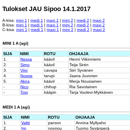
Tulokset JAU Sipoo 14.1.2017
A-kisa:
mini 1
|
medi 1
|
maxi 1
|
mini 2
|
medi 2
|
maxi 2
B-kisa:
mini 1
|
medi 1
|
maxi 1
|
mini 2
|
medi 2
|
maxi 2
C-kisa:
mini 1
|
medi 1
|
maxi 1
|
mini 2
|
medi 2
|
maxi 2
MINI 1 A (agi)
SIJA
NIMI
ROTU
OHJAAJA
1.
Nessa
käävil
Henni Viikinniemi
2.
Simo
käävil
Teija Sirén
3.
Viivi
cavspa
Siiri Syvänen
4.
Noppe
tarupi
Jaana Juvonen
5.
Akira
käävil
Merja Nousiainen
-
Nico
chihup
Ria Savolainen
-
Topi
kääpin
Tarja Vuolevi-Mykkänen
MEDI 1 A (agi)
SIJA
NIMI
ROTU
OHJAAJA
1.
Valtti
parson
Annina Myllyaho
2.
Iisi
novnou
Tuomo Syvänperä