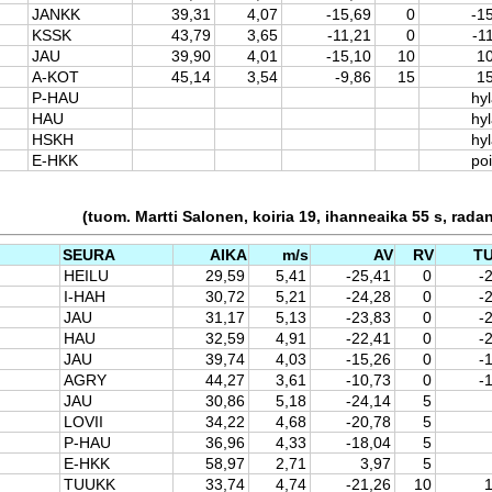
JANKK
39,31
4,07
-15,69
0
-1
KSSK
43,79
3,65
-11,21
0
-1
JAU
39,90
4,01
-15,10
10
1
A-KOT
45,14
3,54
-9,86
15
1
P-HAU
hyl
HAU
hyl
HSKH
hyl
E-HKK
po
(tuom. Martti Salonen, koiria 19, ihanneaika 55 s, rada
SEURA
AIKA
m/s
AV
RV
T
HEILU
29,59
5,41
-25,41
0
-
I-HAH
30,72
5,21
-24,28
0
-
JAU
31,17
5,13
-23,83
0
-
HAU
32,59
4,91
-22,41
0
-
JAU
39,74
4,03
-15,26
0
-
AGRY
44,27
3,61
-10,73
0
-
JAU
30,86
5,18
-24,14
5
LOVII
34,22
4,68
-20,78
5
P-HAU
36,96
4,33
-18,04
5
E-HKK
58,97
2,71
3,97
5
TUUKK
33,74
4,74
-21,26
10