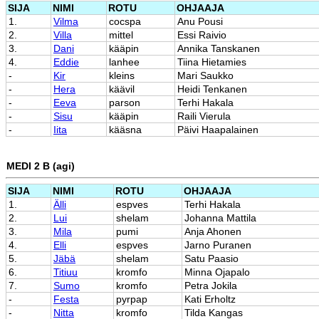
SIJA
NIMI
ROTU
OHJAAJA
1.
Vilma
cocspa
Anu Pousi
2.
Villa
mittel
Essi Raivio
3.
Dani
kääpin
Annika Tanskanen
4.
Eddie
lanhee
Tiina Hietamies
-
Kir
kleins
Mari Saukko
-
Hera
käävil
Heidi Tenkanen
-
Eeva
parson
Terhi Hakala
-
Sisu
kääpin
Raili Vierula
-
Iita
kääsna
Päivi Haapalainen
MEDI 2 B (agi)
SIJA
NIMI
ROTU
OHJAAJA
1.
Älli
espves
Terhi Hakala
2.
Lui
shelam
Johanna Mattila
3.
Mila
pumi
Anja Ahonen
4.
Elli
espves
Jarno Puranen
5.
Jäbä
shelam
Satu Paasio
6.
Titiuu
kromfo
Minna Ojapalo
7.
Sumo
kromfo
Petra Jokila
-
Festa
pyrpap
Kati Erholtz
-
Nitta
kromfo
Tilda Kangas