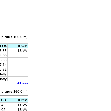
n pituus 160,0 m)
ULOS
HUOM
6,35
LUVA
5,00
5,33
7,14
8,72
lätty
lätty
Alkuun
n pituus 160,0 m)
LOS
HUOM
4,42
LUVA
9,02
LUVA