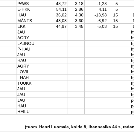
PAWS
48,72
3,18
-1,28
5
E-HKK
54,11
2,86
4,11
5
HAU
36,02
4,30
-13,98
15
MÄNTS
43,08
3,60
-6,92
15
EKK
44,97
3,45
-5,03
15
JAU
h
AGRY
h
LABNOU
h
P-HAU
h
JAU
h
HAU
h
AGRY
h
LOVII
h
I-HAH
h
TUUKK
h
JAU
h
JAU
h
JAU
p
HAU
p
HEILU
p
(tuom. Henri Luomala, koiria 8, ihanneaika 44 s, rada