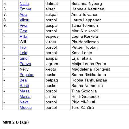
5.
Niala
dalmat
Susanna Nyberg
6.
Emma
airter
Hannele Kettunen
7.
Ada
sakpai
Anna Toivanen
8.
Viksu
borcol
Laura Leppänen
9.
Viva
auspai
Tania Torvinen
-
Gea
borcol
Mari Niinikoski
-
Rilla
espves
Leena Kerkelä
-
Wili
x-rotu
Pia Henriksson
-
Trix
borcol
Petteri Huotari
-
Leia
borcol
Katja Lehto
-
Sindi
auspai
Erja Takala
-
Paavo
lagrom
Maija-Leena Peura
-
Nelly
x-rotu
Magdalena Törnqvist
-
Popstar
auskel
Sanna Ristikartano
-
Bea
belpag
Roosa Tanhuanpää
-
Rasti
auskel
Sanna Nummelin
-
Masa
borcol
Tiina Sköönilä
-
Maisa
silnou
Heidi Gräsbeck
-
Next
borcol
Pirjo Yli-Juuti
-
Mocca
borcol
Tero Kähärä
MINI 2 B (agi)