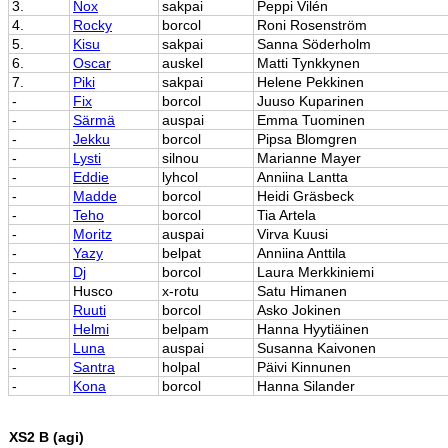
3.
Nox
sakpai
Peppi Vilén
4.
Rocky
borcol
Roni Rosenström
5.
Kisu
sakpai
Sanna Söderholm
6.
Oscar
auskel
Matti Tynkkynen
7.
Piki
sakpai
Helene Pekkinen
-
Fix
borcol
Juuso Kuparinen
-
Särmä
auspai
Emma Tuominen
-
Jekku
borcol
Pipsa Blomgren
-
Lysti
silnou
Marianne Mayer
-
Eddie
lyhcol
Anniina Lantta
-
Madde
borcol
Heidi Gräsbeck
-
Teho
borcol
Tia Artela
-
Moritz
auspai
Virva Kuusi
-
Yazy
belpat
Anniina Anttila
-
Dj
borcol
Laura Merkkiniemi
-
Husco
x-rotu
Satu Himanen
-
Ruuti
borcol
Asko Jokinen
-
Helmi
belpam
Hanna Hyytiäinen
-
Luna
auspai
Susanna Kaivonen
-
Santra
holpal
Päivi Kinnunen
-
Kona
borcol
Hanna Silander
XS2 B (agi)