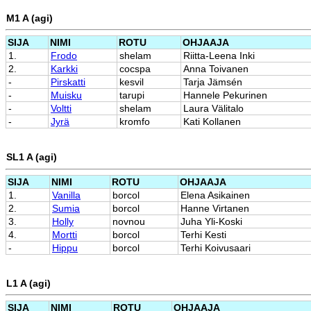
M1 A (agi)
SIJA
NIMI
ROTU
OHJAAJA
1.
Frodo
shelam
Riitta-Leena Inki
2.
Karkki
cocspa
Anna Toivanen
-
Pirskatti
kesvil
Tarja Jämsén
-
Muisku
tarupi
Hannele Pekurinen
-
Voltti
shelam
Laura Välitalo
-
Jyrä
kromfo
Kati Kollanen
SL1 A (agi)
SIJA
NIMI
ROTU
OHJAAJA
1.
Vanilla
borcol
Elena Asikainen
2.
Sumia
borcol
Hanne Virtanen
3.
Holly
novnou
Juha Yli-Koski
4.
Mortti
borcol
Terhi Kesti
-
Hippu
borcol
Terhi Koivusaari
L1 A (agi)
SIJA
NIMI
ROTU
OHJAAJA