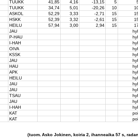
TUUKK
41,85
4,16
-13,15
5
TUUKK
34,74
5,01
-20,26
10
1
ASKOL
52,29
3,33
-2,71
15
1
HSKK
52,39
3,32
-2,61
15
1
HEILU
57,94
3,00
2,94
15
1
JAU
hyl
P-HAU
hyl
I-HAH
hyl
OIVA
hyl
KSSK
hyl
JAU
hyl
HAU
hyl
APK
hyl
HEILU
hyl
JAU
hyl
JAU
hyl
TSAU
hyl
JAU
hyl
I-HAH
hyl
KAT
po
KAT
po
(tuom. Asko Jokinen, koiria 2, ihanneaika 57 s, rada