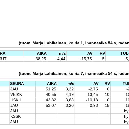
(tuom. Marja Lahikainen, koiria 1, ihanneaika 54 s, rada
RA
AIKA
m/s
AV
RV
TUL
SUT
38,25
4,44
-15,75
5
5
(tuom. Marja Lahikainen, koiria 7, ihanneaika 54 s, rada
SEURA
AIKA
m/s
AV
RV
TU
JAU
51,25
3,32
-2,75
0
-
VEIKK
40,55
4,19
-13,45
10
1
HSKH
43,82
3,88
-10,18
10
1
JAU
53,07
3,20
-0,93
15
1
JAU
hy
KSSK
hy
JAU
hy