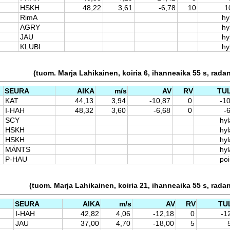
HSKH
48,22
3,61
-6,78
10
1
RimA
hy
AGRY
hy
JAU
hy
KLUBI
hy
(tuom. Marja Lahikainen, koiria 6, ihanneaika 55 s, rada
SEURA
AIKA
m/s
AV
RV
TU
KAT
44,13
3,94
-10,87
0
-1
I-HAH
48,32
3,60
-6,68
0
-
SCY
hyl
HSKH
hyl
HSKH
hyl
MÄNTS
hyl
P-HAU
po
(tuom. Marja Lahikainen, koiria 21, ihanneaika 55 s, rada
SEURA
AIKA
m/s
AV
RV
TU
I-HAH
42,82
4,06
-12,18
0
-1
JAU
37,00
4,70
-18,00
5