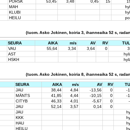
PORSK
53,45
3,48
0,45
15
1
MAH
hy
KLUBI
hy
HEILU
po
(tuom. Asko Jokinen, koiria 3, ihanneaika 52 s, rada
SEURA
AIKA
m/s
AV
RV
TU
VAU
55,64
3,34
3,64
0
3
AST
hyl
HSKH
hyl
(tuom. Asko Jokinen, koiria 8, ihanneaika 52 s, rada
SEURA
AIKA
m/s
AV
RV
T
JAU
38,44
4,84
-13,56
0
-
MÄNTS
41,85
4,44
-10,15
0
-
CITYB
46,33
4,01
-5,67
0
JAU
52,14
3,57
0,14
0
JAU
hy
KKK
hy
HAU
hy
HEILU
hy