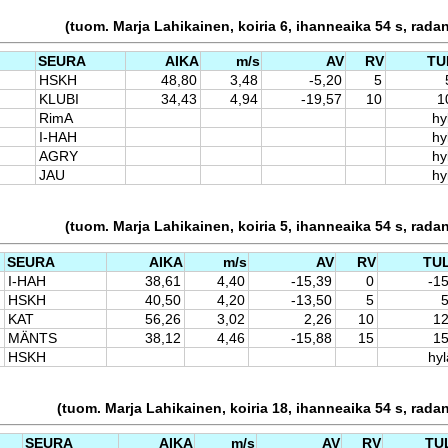
(tuom. Marja Lahikainen, koiria 6, ihanneaika 54 s, rada
SEURA
AIKA
m/s
AV
RV
TU
HSKH
48,80
3,48
-5,20
5
KLUBI
34,43
4,94
-19,57
10
1
RimA
hy
I-HAH
hy
AGRY
hy
JAU
hy
(tuom. Marja Lahikainen, koiria 5, ihanneaika 54 s, rada
SEURA
AIKA
m/s
AV
RV
TU
I-HAH
38,61
4,40
-15,39
0
-1
HSKH
40,50
4,20
-13,50
5
5
KAT
56,26
3,02
2,26
10
12
MÄNTS
38,12
4,46
-15,88
15
15
HSKH
hyl
(tuom. Marja Lahikainen, koiria 18, ihanneaika 54 s, rada
SEURA
AIKA
m/s
AV
RV
TU