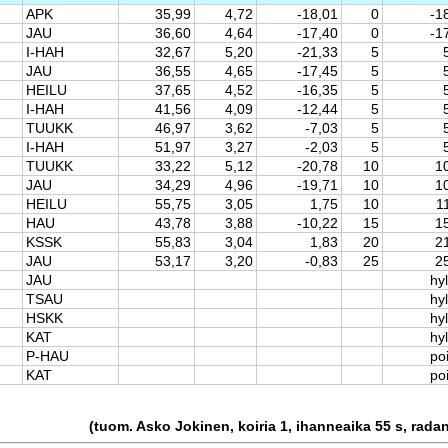
APK
35,99
4,72
-18,01
0
-1
JAU
36,60
4,64
-17,40
0
-1
I-HAH
32,67
5,20
-21,33
5
JAU
36,55
4,65
-17,45
5
HEILU
37,65
4,52
-16,35
5
I-HAH
41,56
4,09
-12,44
5
TUUKK
46,97
3,62
-7,03
5
I-HAH
51,97
3,27
-2,03
5
TUUKK
33,22
5,12
-20,78
10
1
JAU
34,29
4,96
-19,71
10
1
HEILU
55,75
3,05
1,75
10
1
HAU
43,78
3,88
-10,22
15
1
KSSK
55,83
3,04
1,83
20
2
JAU
53,17
3,20
-0,83
25
2
JAU
hyl
TSAU
hyl
HSKK
hyl
KAT
hyl
P-HAU
po
KAT
po
(tuom. Asko Jokinen, koiria 1, ihanneaika 55 s, rada