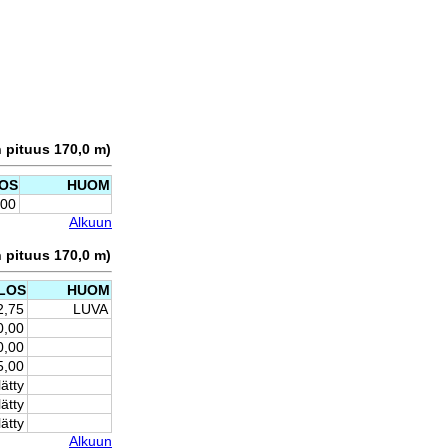
n pituus 170,0 m)
OS
HUOM
,00
Alkuun
n pituus 170,0 m)
LOS
HUOM
2,75
LUVA
0,00
0,00
5,00
lätty
lätty
lätty
Alkuun