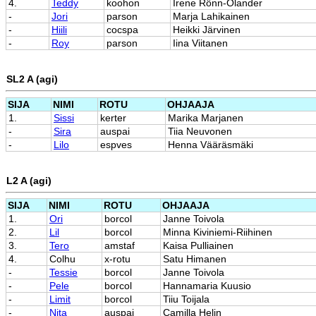
4.
Teddy
koohon
Irene Rönn-Olander
-
Jori
parson
Marja Lahikainen
-
Hiili
cocspa
Heikki Järvinen
-
Roy
parson
Iina Viitanen
SL2 A (agi)
SIJA
NIMI
ROTU
OHJAAJA
1.
Sissi
kerter
Marika Marjanen
-
Sira
auspai
Tiia Neuvonen
-
Lilo
espves
Henna Vääräsmäki
L2 A (agi)
SIJA
NIMI
ROTU
OHJAAJA
1.
Ori
borcol
Janne Toivola
2.
Lil
borcol
Minna Kiviniemi-Riihinen
3.
Tero
amstaf
Kaisa Pulliainen
4.
Colhu
x-rotu
Satu Himanen
-
Tessie
borcol
Janne Toivola
-
Pele
borcol
Hannamaria Kuusio
-
Limit
borcol
Tiiu Toijala
-
Nita
auspai
Camilla Helin