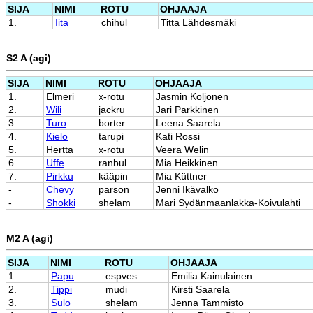
SIJA
NIMI
ROTU
OHJAAJA
1.
Iita
chihul
Titta Lähdesmäki
S2 A (agi)
SIJA
NIMI
ROTU
OHJAAJA
1.
Elmeri
x-rotu
Jasmin Koljonen
2.
Wili
jackru
Jari Parkkinen
3.
Turo
borter
Leena Saarela
4.
Kielo
tarupi
Kati Rossi
5.
Hertta
x-rotu
Veera Welin
6.
Uffe
ranbul
Mia Heikkinen
7.
Pirkku
kääpin
Mia Küttner
-
Chevy
parson
Jenni Ikävalko
-
Shokki
shelam
Mari Sydänmaanlakka-Koivulahti
M2 A (agi)
SIJA
NIMI
ROTU
OHJAAJA
1.
Papu
espves
Emilia Kainulainen
2.
Tippi
mudi
Kirsti Saarela
3.
Sulo
shelam
Jenna Tammisto