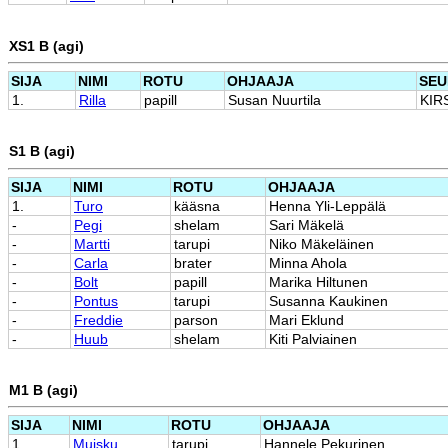
XS1 B (agi)
SIJA
NIMI
ROTU
OHJAAJA
SEU
1.
Rilla
papill
Susan Nuurtila
KIR
S1 B (agi)
SIJA
NIMI
ROTU
OHJAAJA
1.
Turo
kääsna
Henna Yli-Leppälä
-
Pegi
shelam
Sari Mäkelä
-
Martti
tarupi
Niko Mäkeläinen
-
Carla
brater
Minna Ahola
-
Bolt
papill
Marika Hiltunen
-
Pontus
tarupi
Susanna Kaukinen
-
Freddie
parson
Mari Eklund
-
Huub
shelam
Kiti Palviainen
M1 B (agi)
SIJA
NIMI
ROTU
OHJAAJA
1.
Muisku
tarupi
Hannele Pekurinen