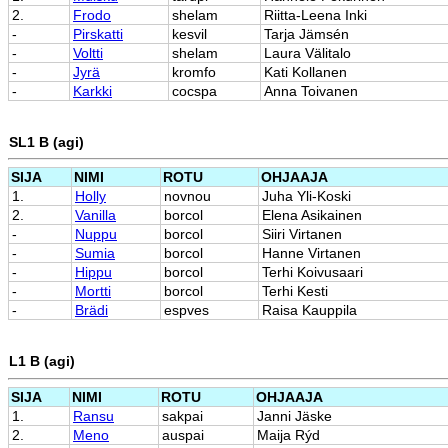
2.
Frodo
shelam
Riitta-Leena Inki
-
Pirskatti
kesvil
Tarja Jämsén
-
Voltti
shelam
Laura Välitalo
-
Jyrä
kromfo
Kati Kollanen
-
Karkki
cocspa
Anna Toivanen
SL1 B (agi)
SIJA
NIMI
ROTU
OHJAAJA
1.
Holly
novnou
Juha Yli-Koski
2.
Vanilla
borcol
Elena Asikainen
-
Nuppu
borcol
Siiri Virtanen
-
Sumia
borcol
Hanne Virtanen
-
Hippu
borcol
Terhi Koivusaari
-
Mortti
borcol
Terhi Kesti
-
Brädi
espves
Raisa Kauppila
L1 B (agi)
SIJA
NIMI
ROTU
OHJAAJA
1.
Ransu
sakpai
Janni Jäske
2.
Meno
auspai
Maija Rýd