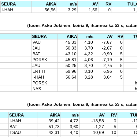
SEURA
AIKA
m/s
AV
RV
TUL
I-HAH
56,56
3,29
1,56
0
1
(tuom. Asko Jokinen, koiria 9, ihanneaika 53 s, rada
SEURA
AIKA
m/s
AV
RV
T
VAU
45,33
4,10
-7,67
0
JAU
50,33
3,70
-2,67
0
BAT
43,10
4,32
-9,90
5
PORSK
45,81
4,06
-7,19
5
JAU
50,25
3,70
-2,75
5
ERTTI
59,96
3,10
6,96
0
I-HAH
56,64
3,28
3,64
5
PORSK
h
NAS
h
(tuom. Asko Jokinen, koiria 6, ihanneaika 53 s, rada
SEURA
AIKA
m/s
AV
RV
TU
I-HAH
39,42
4,72
-13,58
0
-1
BAT
51,73
3,60
-1,27
5
TSAU
42,31
4,40
-10,69
10
1