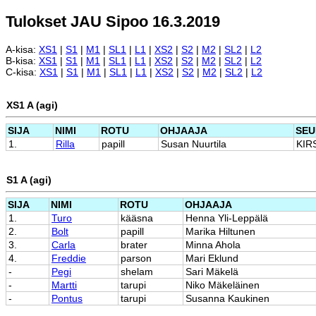
Tulokset JAU Sipoo 16.3.2019
A-kisa:
XS1
|
S1
|
M1
|
SL1
|
L1
|
XS2
|
S2
|
M2
|
SL2
|
L2
B-kisa:
XS1
|
S1
|
M1
|
SL1
|
L1
|
XS2
|
S2
|
M2
|
SL2
|
L2
C-kisa:
XS1
|
S1
|
M1
|
SL1
|
L1
|
XS2
|
S2
|
M2
|
SL2
|
L2
XS1 A (agi)
SIJA
NIMI
ROTU
OHJAAJA
SEU
1.
Rilla
papill
Susan Nuurtila
KIR
S1 A (agi)
SIJA
NIMI
ROTU
OHJAAJA
1.
Turo
kääsna
Henna Yli-Leppälä
2.
Bolt
papill
Marika Hiltunen
3.
Carla
brater
Minna Ahola
4.
Freddie
parson
Mari Eklund
-
Pegi
shelam
Sari Mäkelä
-
Martti
tarupi
Niko Mäkeläinen
-
Pontus
tarupi
Susanna Kaukinen