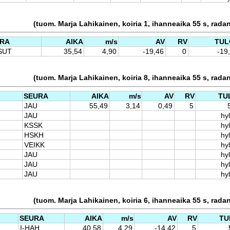
(tuom. Marja Lahikainen, koiria 1, ihanneaika 55 s, rada
RA
AIKA
m/s
AV
RV
TUL
SUT
35,54
4,90
-19,46
0
-19
(tuom. Marja Lahikainen, koiria 8, ihanneaika 55 s, rada
SEURA
AIKA
m/s
AV
RV
TU
JAU
55,49
3,14
0,49
5
JAU
hyl
KSSK
hyl
HSKH
hyl
VEIKK
hyl
JAU
hyl
JAU
hyl
JAU
hyl
(tuom. Marja Lahikainen, koiria 6, ihanneaika 55 s, rada
SEURA
AIKA
m/s
AV
RV
TU
I-HAH
40,58
4,29
-14,42
5