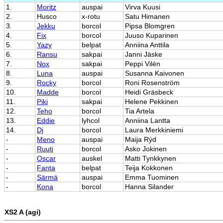
1.
Moritz
auspai
Virva Kuusi
2.
Husco
x-rotu
Satu Himanen
3.
Jekku
borcol
Pipsa Blomgren
4.
Fix
borcol
Juuso Kuparinen
5.
Yazy
belpat
Anniina Anttila
6.
Ransu
sakpai
Janni Jäske
7.
Nox
sakpai
Peppi Vilén
8.
Luna
auspai
Susanna Kaivonen
9.
Rocky
borcol
Roni Rosenström
10.
Madde
borcol
Heidi Gräsbeck
11.
Piki
sakpai
Helene Pekkinen
12.
Teho
borcol
Tia Artela
13.
Eddie
lyhcol
Anniina Lantta
14.
Dj
borcol
Laura Merkkiniemi
-
Meno
auspai
Maija Rýd
-
Ruuti
borcol
Asko Jokinen
-
Oscar
auskel
Matti Tynkkynen
-
Fanta
belpat
Teija Kokkonen
-
Särmä
auspai
Emma Tuominen
-
Kona
borcol
Hanna Silander
XS2 A (agi)