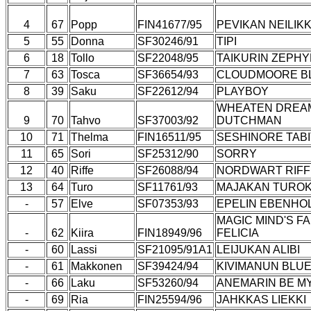
4
67
Popp
FIN41677/95
PEVIKAN NEILIK
5
55
Donna
SF30246/91
TIPI
6
18
Tollo
SF22048/95
TAIKURIN ZEPH
7
63
Tosca
SF36654/93
CLOUDMOORE B
8
39
Saku
SF22612/94
PLAYBOY
WHEATEN DREA
9
70
Tahvo
SF37003/92
DUTCHMAN
10
71
Thelma
FIN16511/95
SESHINORE TAB
11
65
Sori
SF25312/90
SORRY
12
40
Riffe
SF26088/94
NORDWART RIFF
13
64
Turo
SF11761/93
MAJAKAN TURO
-
57
Elve
SF07353/93
EPELIN EBENHOL
MAGIC MIND'S F
-
62
Kiira
FIN18949/96
FELICIA
-
60
Lassi
SF21095/91A1
LEIJUKAN ALIBI
-
61
Makkonen
SF39424/94
KIVIMANUN BLUE
-
66
Laku
SF53260/94
ANEMARIN BE M
-
69
Ria
FIN25594/96
JAHKKAS LIEKKI