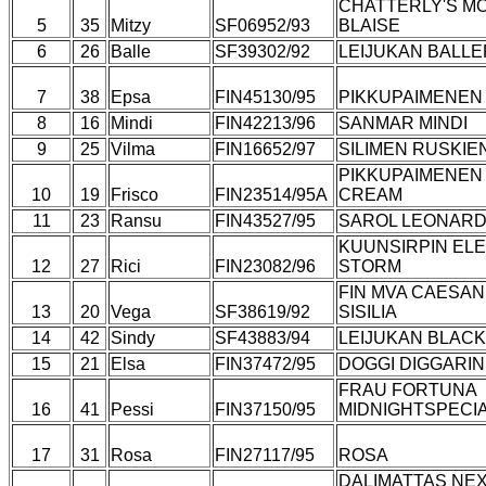
CHATTERLY'S M
5
35
Mitzy
SF06952/93
BLAISE
6
26
Balle
SF39302/92
LEIJUKAN BALLE
7
38
Epsa
FIN45130/95
PIKKUPAIMENEN
8
16
Mindi
FIN42213/96
SANMAR MINDI
9
25
Vilma
FIN16652/97
SILIMEN RUSKIE
PIKKUPAIMENEN
10
19
Frisco
FIN23514/95A
CREAM
11
23
Ransu
FIN43527/95
SAROL LEONAR
KUUNSIRPIN EL
12
27
Rici
FIN23082/96
STORM
FIN MVA CAESA
13
20
Vega
SF38619/92
SISILIA
14
42
Sindy
SF43883/94
LEIJUKAN BLAC
15
21
Elsa
FIN37472/95
DOGGI DIGGARIN
FRAU FORTUNA
16
41
Pessi
FIN37150/95
MIDNIGHTSPECI
17
31
Rosa
FIN27117/95
ROSA
DALIMATTAS NE