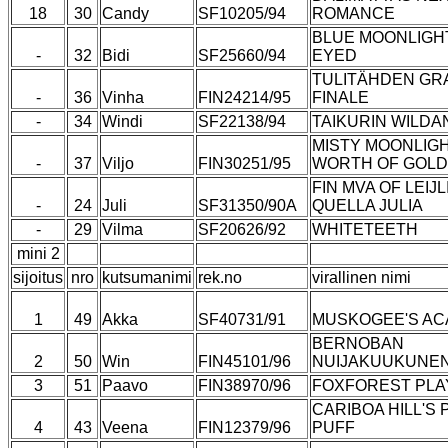
18
30
Candy
SF10205/94
ROMANCE
BLUE MOONLIGH
-
32
Bidi
SF25660/94
EYED
TULITÄHDEN GR
-
36
Vinha
FIN24214/95
FINALE
-
34
Windi
SF22138/94
TAIKURIN WILDA
MISTY MOONLIGH
-
37
Viljo
FIN30251/95
WORTH OF GOLD
FIN MVA OF LEIJ
-
24
Juli
SF31350/90A
QUELLA JULIA
-
29
Vilma
SF20626/92
WHITETEETH
mini 2
sijoitus
nro
kutsumanimi
rek.no
virallinen nimi
1
49
Akka
SF40731/91
MUSKOGEE'S A
BERNOBAN
2
50
Win
FIN45101/96
NUIJAKUUKUNE
3
51
Paavo
FIN38970/96
FOXFOREST PLA
CARIBOA HILL'S
4
43
Veena
FIN12379/96
PUFF