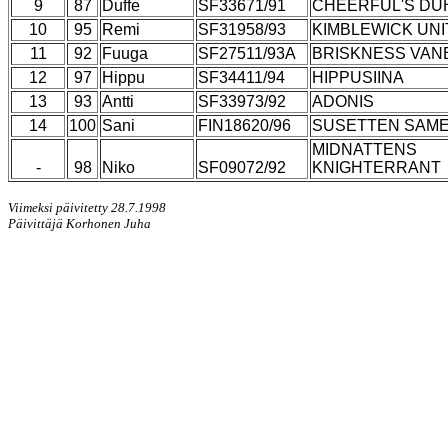
9
87
Duffe
SF33671/91
CHEERFUL'S DU
10
95
Remi
SF31958/93
KIMBLEWICK UNI
11
92
Fuuga
SF27511/93A
BRISKNESS VAN
12
97
Hippu
SF34411/94
HIPPUSIINA
13
93
Antti
SF33973/92
ADONIS
14
100
Sani
FIN18620/96
SUSETTEN SAME
MIDNATTENS
-
98
Niko
SF09072/92
KNIGHTERRANT
Viimeksi päivitetty 28.7.1998
Päivittäjä Korhonen Juha