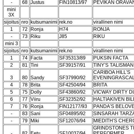
-
68
Justus
FIN10813/97
PEVIKAN ORAVA
mini
3X
sijoitus
nro
kutsumanimi
rek.no
virallinen nimi
1
72
Ronja
H74
RONJA
-
73
Riku
J85
RIKU
mini 3
sijoitus
nro
kutsumanimi
rek.no
virallinen nimi
1
74
Facta
SF35313/89
PUKSIN FACTA
2
81
Tini
SF39157/91
TINY'S TALISMAN
CARIBOA HILL'S
3
80
Sandy
SF37990/92
EVENINGRASCA
4
78
Brita
SF42504/94
BRITA
5
75
Dolly
SF43860/92
VICWAY DIRTY D
6
77
Viiru
SF32352/92
HALTIAKIVEN BI
7
76
Ronja
FIN12177/93
PANDA'S BELOVE
-
83
Sani
SF04895/92
SINSARAH TARZ
-
79
Miki
SF12076/94
MIEDITH'S CHER
GRINDSTONES T
-
82
Eetu
SF10037/94
PERFORMER