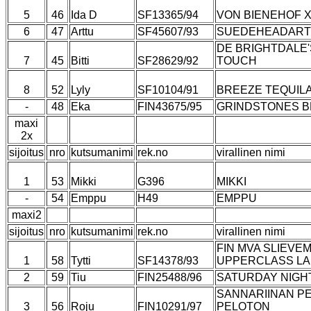
5
46
Ida D
SF13365/94
VON BIENEHOF 
6
47
Arttu
SF45607/93
SUEDEHEADART 
DE BRIGHTDALE
7
45
Bitti
SF28629/92
TOUCH
8
52
Lyly
SF10104/91
BREEZE TEQUIL
-
48
Eka
FIN43675/95
GRINDSTONES 
maxi
2x
sijoitus
nro
kutsumanimi
rek.no
virallinen nimi
1
53
Mikki
G396
MIKKI
-
54
Emppu
H49
EMPPU
maxi2
sijoitus
nro
kutsumanimi
rek.no
virallinen nimi
FIN MVA SLIEVE
1
58
Tytti
SF14378/93
UPPERCLASS L
2
59
Tiu
FIN25488/96
SATURDAY NIGH
SANNARIINAN P
3
56
Roju
FIN10291/97
PELOTON