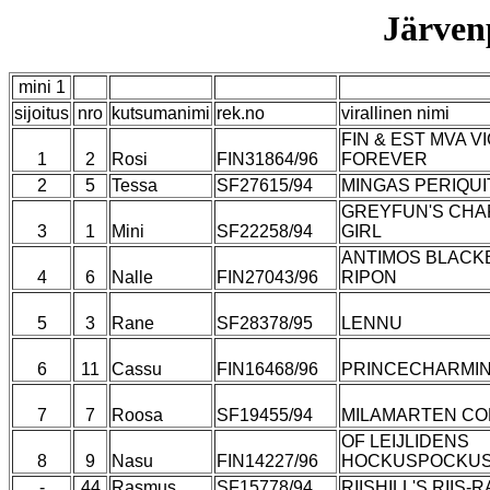
Järven
mini 1
sijoitus
nro
kutsumanimi
rek.no
virallinen nimi
FIN & EST MVA V
1
2
Rosi
FIN31864/96
FOREVER
2
5
Tessa
SF27615/94
MINGAS PERIQUI
GREYFUN'S CHA
3
1
Mini
SF22258/94
GIRL
ANTIMOS BLAC
4
6
Nalle
FIN27043/96
RIPON
5
3
Rane
SF28378/95
LENNU
6
11
Cassu
FIN16468/96
PRINCECHARMI
7
7
Roosa
SF19455/94
MILAMARTEN CO
OF LEIJLIDENS
8
9
Nasu
FIN14227/96
HOCKUSPOCKU
-
44
Rasmus
SF15778/94
RIISHILL'S RIIS