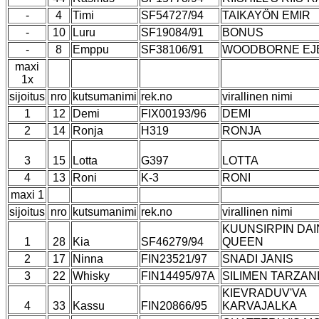
-
4
Timi
SF54727/94
TAIKAYÖN EMIR
-
10
Luru
SF19084/91
BONUS
-
8
Emppu
SF38106/91
WOODBORNE EJ
maxi
1x
sijoitus
nro
kutsumanimi
rek.no
virallinen nimi
1
12
Demi
FIX00193/96
DEMI
2
14
Ronja
H319
RONJA
3
15
Lotta
G397
LOTTA
4
13
Roni
K-3
RONI
maxi 1
sijoitus
nro
kutsumanimi
rek.no
virallinen nimi
KUUNSIRPIN DAI
1
28
Kia
SF46279/94
QUEEN
2
17
Ninna
FIN23521/97
SNADI JANIS
3
22
Whisky
FIN14495/97A
SILIMEN TARZAN
KIEVRADUV'VA
4
33
Kassu
FIN20866/95
KARVAJALKA