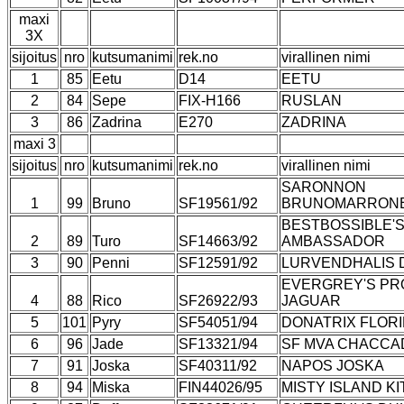
maxi
3X
sijoitus
nro
kutsumanimi
rek.no
virallinen nimi
1
85
Eetu
D14
EETU
2
84
Sepe
FIX-H166
RUSLAN
3
86
Zadrina
E270
ZADRINA
maxi 3
sijoitus
nro
kutsumanimi
rek.no
virallinen nimi
SARONNON
1
99
Bruno
SF19561/92
BRUNOMARRON
BESTBOSSIBLE'
2
89
Turo
SF14663/92
AMBASSADOR
3
90
Penni
SF12591/92
LURVENDHALIS
EVERGREY'S PR
4
88
Rico
SF26922/93
JAGUAR
5
101
Pyry
SF54051/94
DONATRIX FLOR
6
96
Jade
SF13321/94
SF MVA CHACCA
7
91
Joska
SF40311/92
NAPOS JOSKA
8
94
Miska
FIN44026/95
MISTY ISLAND KIT