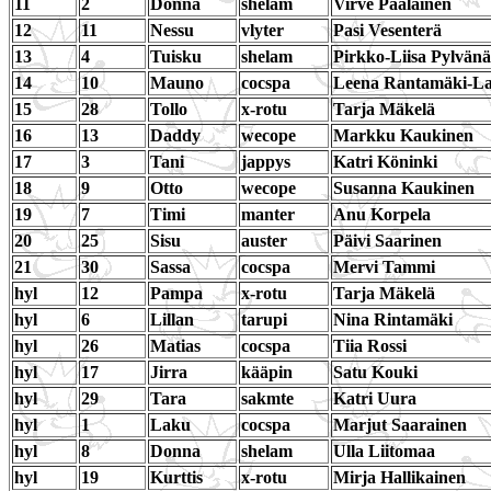
11
2
Donna
shelam
Virve Pääläinen
12
11
Nessu
vlyter
Pasi Vesenterä
13
4
Tuisku
shelam
Pirkko-Liisa Pylvän
14
10
Mauno
cocspa
Leena Rantamäki-La
15
28
Tollo
x-rotu
Tarja Mäkelä
16
13
Daddy
wecope
Markku Kaukinen
17
3
Tani
jappys
Katri Köninki
18
9
Otto
wecope
Susanna Kaukinen
19
7
Timi
manter
Anu Korpela
20
25
Sisu
auster
Päivi Saarinen
21
30
Sassa
cocspa
Mervi Tammi
hyl
12
Pampa
x-rotu
Tarja Mäkelä
hyl
6
Lillan
tarupi
Nina Rintamäki
hyl
26
Matias
cocspa
Tiia Rossi
hyl
17
Jirra
kääpin
Satu Kouki
hyl
29
Tara
sakmte
Katri Uura
hyl
1
Laku
cocspa
Marjut Saarainen
hyl
8
Donna
shelam
Ulla Liitomaa
hyl
19
Kurttis
x-rotu
Mirja Hallikainen