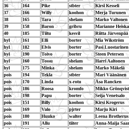
36
164
Pike
stbter
Kirsi Kesseli
37
166
Willy
koohon
Merja Turunen
38
165
Tara
shelam
Marko Valtonen
39
158
Baron
gribru
Marianne Heisk
40
185
Tiitu
kesvil
Riitta Järvenpää
hyl
161
Elli
borter
Mia Wikström
hyl
182
Elvis
borter
Pasi Luostarinen
hyl
190
Toivo
borter
Steen Petersen
hyl
160
Tossu
shelam
Harri Aaltonen
hyl
175
Minka
shelam
Marko Mäkelä
pois
194
Tekla
stbter
Mari Väänänen
pois
170
Linda
x-rotu
Åsa Rancken
pois
186
Roosa
kromfo
Mikko Grönqvist
pois
198
Papu
borter
Seija Venetsalo
pois
151
Billy
koohon
Kirsi Krogerus
pois
169
Valo
pjrter
Marju Kiri
pois
180
Huuko
walter
Leena Brotherus
pois
191
Allu
tiiter
Anna-Maija Saar