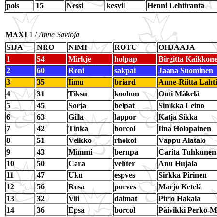
pois
15
Nessi
kesvil
Henni Lehtiranta
MAXI 1
/
Anne Savioja
SIJA
NRO
NIMI
ROTU
OHJAAJA
1
54
Mirkje
holpap
Birgitta Kaikkon
2
60
Roni
sakpai
Jaana Suominen
3
35
Iimu
briard
Anne-Riitta Laht
4
31
Tiksu
koohon
Outi Mäkelä
5
45
Sorja
belpat
Sinikka Leino
6
63
Gilla
lappor
Katja Sikka
7
42
Tinka
borcol
Iina Holopainen
8
51
Veikko
rhokoi
Vappu Alatalo
9
43
Mimmi
bernpa
Carita Tuhkunen
10
50
Cara
vehter
Anu Hujala
11
47
Uku
espves
Sirkka Pirinen
12
56
Rosa
porves
Marjo Ketelä
13
32
Vili
dalmat
Pirjo Hakala
14
36
Epsa
borcol
Päivikki Perko-M