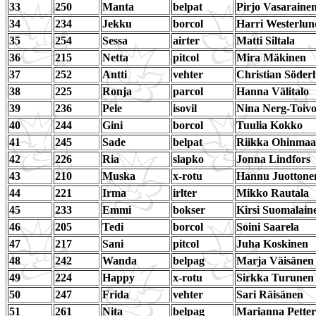
33
250
Manta
belpat
Pirjo Vasaraine
34
234
Jekku
borcol
Harri Westerlun
35
254
Sessa
airter
Matti Siltala
36
215
Netta
pitcol
Mira Mäkinen
37
252
Antti
vehter
Christian Söder
38
225
Ronja
parcol
Hanna Välitalo
39
236
Pele
isovil
Nina Nerg-Toivo
40
244
Gini
borcol
Tuulia Kokko
41
245
Sade
belpat
Riikka Ohinmaa
42
226
Ria
slapko
Jonna Lindfors
43
210
Muska
x-rotu
Hannu Juottone
44
221
Irma
irlter
Mikko Rautala
45
233
Emmi
bokser
Kirsi Suomalain
46
205
Tedi
borcol
Soini Saarela
47
217
Sani
pitcol
Juha Koskinen
48
242
Wanda
belpag
Marja Väisänen
49
224
Happy
x-rotu
Sirkka Turunen
50
247
Frida
vehter
Sari Räisänen
51
261
Nita
belpag
Marianna Petter