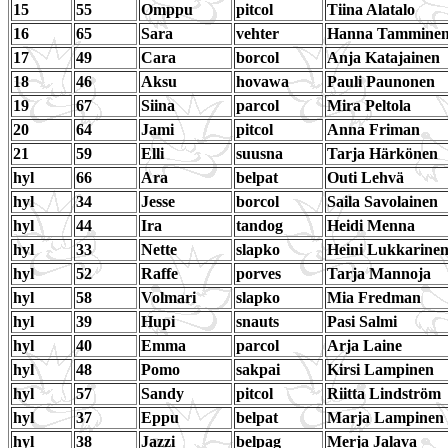
15
55
Omppu
pitcol
Tiina Alatalo
16
65
Sara
vehter
Hanna Tammine
17
49
Cara
borcol
Anja Katajainen
18
46
Aksu
hovawa
Pauli Paunonen
19
67
Siina
parcol
Mira Peltola
20
64
Jami
pitcol
Anna Friman
21
59
Elli
suusna
Tarja Härkönen
hyl
66
Ara
belpat
Outi Lehvä
hyl
34
Jesse
borcol
Saila Savolainen
hyl
44
Ira
tandog
Heidi Menna
hyl
33
Nette
slapko
Heini Lukkarine
hyl
52
Raffe
porves
Tarja Mannoja
hyl
58
Volmari
slapko
Mia Fredman
hyl
39
Hupi
snauts
Pasi Salmi
hyl
40
Emma
parcol
Arja Laine
hyl
48
Pomo
sakpai
Kirsi Lampinen
hyl
57
Sandy
pitcol
Riitta Lindström
hyl
37
Eppu
belpat
Marja Lampinen
hyl
38
Jazzi
belpag
Merja Jalava