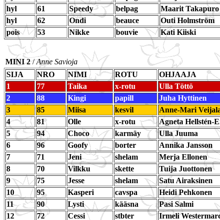
hyl
61
Speedy
belpag
Maarit Takapuro
hyl
62
Ondi
beauce
Outi Holmström
pois
53
Nikke
bouvie
Kati Kiiski
MINI 2
/
Anne Savioja
SIJA
NRO
NIMI
ROTU
OHJAAJA
1
77
Taika
x-rotu
Ulla Töttö
2
88
Kingi
papill
Juha Hyttinen
3
85
Miisa
kesvil
Anne-Mari Veijal
4
81
Olle
x-rotu
Agneta Hellstén-E
5
94
Choco
karmäy
Ulla Juuma
6
96
Goofy
borter
Annika Jansson
7
71
Jeni
shelam
Merja Ellonen
8
70
Vilkku
skette
Tuija Juottonen
9
75
Jesse
shelam
Satu Airaksinen
10
95
Kasperi
cavspa
Heidi Pehkonen
11
90
Lysti
kääsna
Pasi Salmi
12
72
Cessi
stbter
Irmeli Westermar