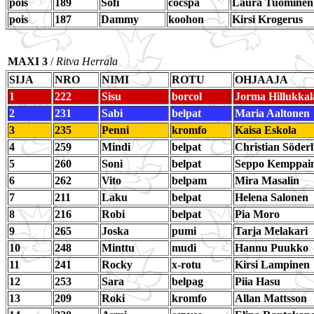
pois
189
Sofi
cocspa
Laura Tuominen
pois
187
Dammy
koohon
Kirsi Krogerus
MAXI 3
/
Ritva Herrala
SIJA
NRO
NIMI
ROTU
OHJAAJA
1
222
Sisu
borcol
Jorma Hillukkal
2
231
Sabi
belpat
Maria Aaltonen
3
235
Penni
kromfo
Kaisa Eskola
4
259
Mindi
belpat
Christian Söder
5
260
Soni
belpat
Seppo Kemppai
6
262
Vito
belpam
Mira Masalin
7
211
Laku
belpat
Helena Salonen
8
216
Robi
belpat
Pia Moro
9
265
Joska
pumi
Tarja Melakari
10
248
Minttu
mudi
Hannu Puukko
11
241
Rocky
x-rotu
Kirsi Lampinen
12
253
Sara
belpag
Piia Hasu
13
209
Roki
kromfo
Allan Mattsson