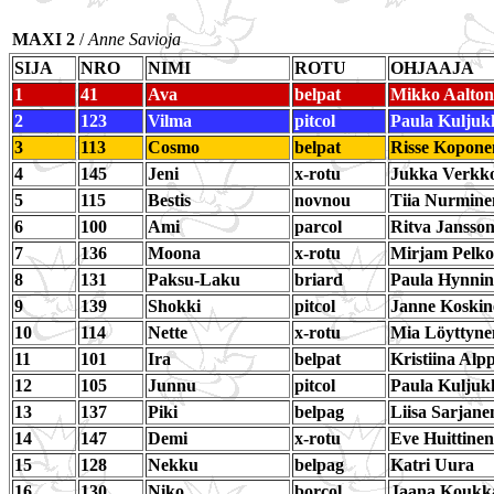
MAXI 2
/
Anne Savioja
SIJA
NRO
NIMI
ROTU
OHJAAJA
1
41
Ava
belpat
Mikko Aalto
2
123
Vilma
pitcol
Paula Kuljuk
3
113
Cosmo
belpat
Risse Kopone
4
145
Jeni
x-rotu
Jukka Verkk
5
115
Bestis
novnou
Tiia Nurmine
6
100
Ami
parcol
Ritva Jansso
7
136
Moona
x-rotu
Mirjam Pelk
8
131
Paksu-Laku
briard
Paula Hynni
9
139
Shokki
pitcol
Janne Koskin
10
114
Nette
x-rotu
Mia Löyttyne
11
101
Ira
belpat
Kristiina Alp
12
105
Junnu
pitcol
Paula Kuljuk
13
137
Piki
belpag
Liisa Sarjane
14
147
Demi
x-rotu
Eve Huittinen
15
128
Nekku
belpag
Katri Uura
16
130
Niko
borcol
Jaana Koukk