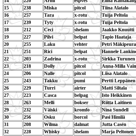
14
220
Armi
espves
Elina Rantakan
15
238
Miska
pitcol
Tiina Alatalo
16
257
Tara
x-rotu
Tuija Peltola
17
239
Tyty
x-rotu
Tuija Peltola
18
212
Ceci
shelam
Jaakko Knuutti
19
227
Pilvi
belpat
Tapio Haataja
20
255
Laku
vehter
Petri Mäkipeura
21
251
Rici
belpat
Hannele Lankin
22
203
Zadrina
x-rotu
Sirkka Turunen
23
218
Dolly
pitcol
Anna-Milla Vain
24
206
Nalle
pitcol
Liisa Alatalo
25
243
Takku
pumi
Pertti Leppänen
26
229
Turri
airter
Matti Siltala
27
223
Casca
belpag
Isto Heikkinen
28
263
Melli
bokser
Riitta Laitinen
29
232
Väiski
kromfo
Nina Sundell
30
256
Osku
borcol
Pasi Himilä
31
208
Wilma
dalmat
Jutta Casén
32
228
Whisky
shelam
Marja Peltonen