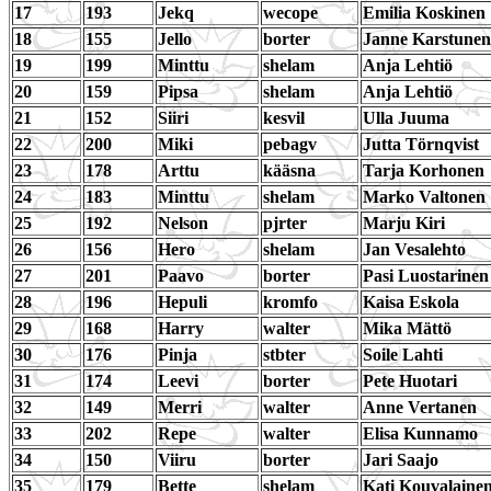
17
193
Jekq
wecope
Emilia Koskinen
18
155
Jello
borter
Janne Karstunen
19
199
Minttu
shelam
Anja Lehtiö
20
159
Pipsa
shelam
Anja Lehtiö
21
152
Siiri
kesvil
Ulla Juuma
22
200
Miki
pebagv
Jutta Törnqvist
23
178
Arttu
kääsna
Tarja Korhonen
24
183
Minttu
shelam
Marko Valtonen
25
192
Nelson
pjrter
Marju Kiri
26
156
Hero
shelam
Jan Vesalehto
27
201
Paavo
borter
Pasi Luostarinen
28
196
Hepuli
kromfo
Kaisa Eskola
29
168
Harry
walter
Mika Mättö
30
176
Pinja
stbter
Soile Lahti
31
174
Leevi
borter
Pete Huotari
32
149
Merri
walter
Anne Vertanen
33
202
Repe
walter
Elisa Kunnamo
34
150
Viiru
borter
Jari Saajo
35
179
Bette
shelam
Kati Kouvalaine