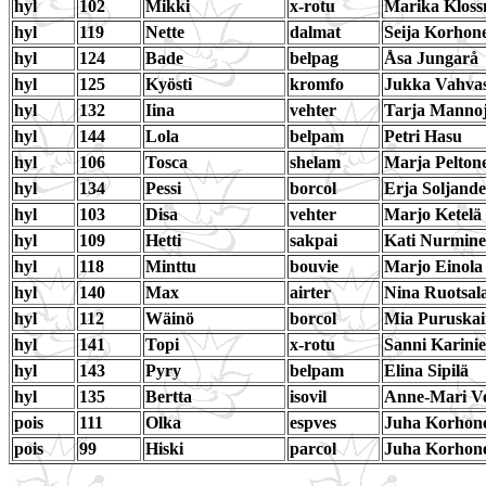
hyl
102
Mikki
x-rotu
Marika Kloss
hyl
119
Nette
dalmat
Seija Korhon
hyl
124
Bade
belpag
Åsa Jungarå
hyl
125
Kyösti
kromfo
Jukka Vahvas
hyl
132
Iina
vehter
Tarja Manno
hyl
144
Lola
belpam
Petri Hasu
hyl
106
Tosca
shelam
Marja Pelton
hyl
134
Pessi
borcol
Erja Soljande
hyl
103
Disa
vehter
Marjo Ketelä
hyl
109
Hetti
sakpai
Kati Nurmin
hyl
118
Minttu
bouvie
Marjo Einola
hyl
140
Max
airter
Nina Ruotsal
hyl
112
Wäinö
borcol
Mia Puruska
hyl
141
Topi
x-rotu
Sanni Karini
hyl
143
Pyry
belpam
Elina Sipilä
hyl
135
Bertta
isovil
Anne-Mari Ve
pois
111
Olka
espves
Juha Korhon
pois
99
Hiski
parcol
Juha Korhon