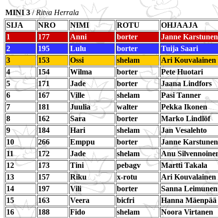
MINI 3
/
Ritva Herrala
SIJA
NRO
NIMI
ROTU
OHJAAJA
1
177
Anni
borter
Janne Karstunen
2
195
Lulu
borter
Tuija Saari
3
153
Ossi
shelam
Ari Kouvalainen
4
154
Wilma
borter
Pete Huotari
5
171
Jade
borter
Jaana Lindfors
6
167
Ville
shelam
Pasi Tanner
7
181
Juulia
walter
Pekka Ikonen
8
162
Sara
borter
Marko Lindlöf
9
184
Hari
shelam
Jan Vesalehto
10
266
Emppu
borter
Janne Karstunen
11
172
Jade
shelam
Anu Silvennoine
12
173
Tini
pebagv
Martti Takala
13
157
Riku
x-rotu
Ari Kouvalainen
14
197
Vili
borter
Sanna Leimunen
15
163
Veera
bicfri
Hanna Mäenpää
16
188
Fido
shelam
Noora Virtanen