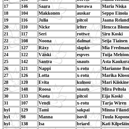
17
146
Saara
hovawa
Maria Niska
18
104
Makkonen
auskar
Seppo Einola
19
116
Julia
pitcol
Jaana Reland
20
110
Nicke
irlter
Hencca Blomq
21
117
Seri
rottwe
Siru Koski
22
108
Noona
dalmat
Seija Tiainen
23
127
Räxy
slapko
Mia Fredman
24
122
Väiski
espves
Tuija Mehton
25
142
Santra
snauts
Asta Kaukor
26
121
Nappi
x-rotu
Marianne Bo
27
126
Lotta
x-rotu
Marika Kloss
28
120
Evita
kulnou
Mari Kiiskin
29
148
Roosa
snauts
Mira Peltola
30
133
Nasta
pitcol
Eija Koski
31
107
Vendi
x-rotu
Tarja Wiren
hyl
129
Tami
sakpai
Minna Filand
hyl
98
Manna
isovil
Tuula Kopon
hyl
138
Isa
briard
Kati Kilpeläi