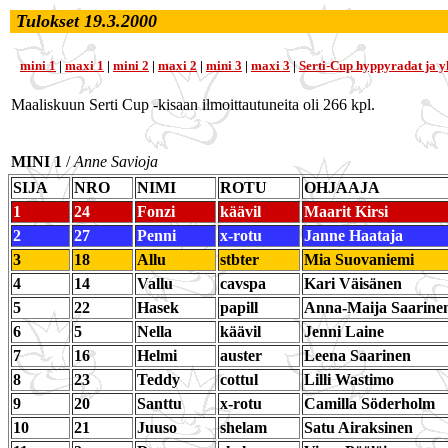
Tulokset 19.3.2000
mini 1
|
maxi 1
|
mini 2
|
maxi 2
|
mini 3
|
maxi 3
|
Serti-Cup hyppyradat ja yh
Maaliskuun Serti Cup -kisaan ilmoittautuneita oli 266 kpl.
MINI 1
/
Anne Savioja
SIJA
NRO
NIMI
ROTU
OHJAAJA
1
24
Fonzi
käävil
Maarit Kirsi
2
27
Penni
x-rotu
Janne Haataja
3
18
Allu
stbter
Mia Suovaniemi
4
14
Vallu
cavspa
Kari Väisänen
5
22
Hasek
papill
Anna-Maija Saarine
6
5
Nella
käävil
Jenni Laine
7
16
Helmi
auster
Leena Saarinen
8
23
Teddy
cottul
Lilli Wastimo
9
20
Santtu
x-rotu
Camilla Söderholm
10
21
Juuso
shelam
Satu Airaksinen