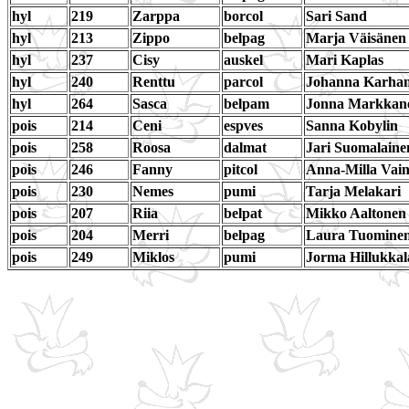
hyl
219
Zarppa
borcol
Sari Sand
hyl
213
Zippo
belpag
Marja Väisänen
hyl
237
Cisy
auskel
Mari Kaplas
hyl
240
Renttu
parcol
Johanna Karha
hyl
264
Sasca
belpam
Jonna Markkan
pois
214
Ceni
espves
Sanna Kobylin
pois
258
Roosa
dalmat
Jari Suomalaine
pois
246
Fanny
pitcol
Anna-Milla Vain
pois
230
Nemes
pumi
Tarja Melakari
pois
207
Riia
belpat
Mikko Aaltonen
pois
204
Merri
belpag
Laura Tuomine
pois
249
Miklos
pumi
Jorma Hillukkal