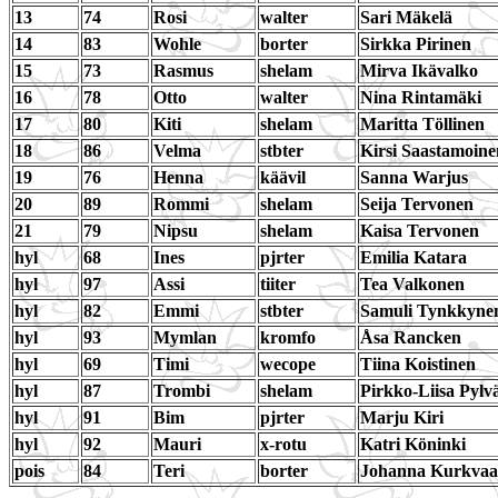
13
74
Rosi
walter
Sari Mäkelä
14
83
Wohle
borter
Sirkka Pirinen
15
73
Rasmus
shelam
Mirva Ikävalko
16
78
Otto
walter
Nina Rintamäki
17
80
Kiti
shelam
Maritta Töllinen
18
86
Velma
stbter
Kirsi Saastamoine
19
76
Henna
käävil
Sanna Warjus
20
89
Rommi
shelam
Seija Tervonen
21
79
Nipsu
shelam
Kaisa Tervonen
hyl
68
Ines
pjrter
Emilia Katara
hyl
97
Assi
tiiter
Tea Valkonen
hyl
82
Emmi
stbter
Samuli Tynkkyne
hyl
93
Mymlan
kromfo
Åsa Rancken
hyl
69
Timi
wecope
Tiina Koistinen
hyl
87
Trombi
shelam
Pirkko-Liisa Pylv
hyl
91
Bim
pjrter
Marju Kiri
hyl
92
Mauri
x-rotu
Katri Köninki
pois
84
Teri
borter
Johanna Kurkvaa