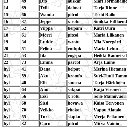
13
49
Dip
auskar
Mari Jormanain
14
69
Tylli
dalmat
Tarja Rinne
15
66
Wanda
pitcol
Terhi Railo
16
37
Jeppe
x-rotu
Sinikka Eifflaen
17
52
Viippa
belpam
Katri Uura
18
61
Mörri
pitcol
Maria Liikanen
19
34
Ludde
x-rotu
Mia Norrgård
20
51
Felina
entbpk
Maria Lehto
21
53
Iita
engspa
Heikki Raunetsal
22
73
Emma
parcol
Arja Laine
hyl
41
Dana
belpat
Merina Hietanen
hyl
59
Aku
kromfo
Suvi-Tuuli Tamm
hyl
40
Elli
suusna
Tarja Härkönen
hyl
64
Anu
sakpai
Raija Vironen
hyl
56
Essi
x-rotu
Soile Malmivuori
hyl
68
Sissi
hovawa
Kaisa Tervonen
hyl
70
Veikko
rhokoi
Vappu Alatalo
hyl
55
Turi
slapko
Merja Pelkonen
hyl
32
Cucu
pitcol
Mirva Vainio