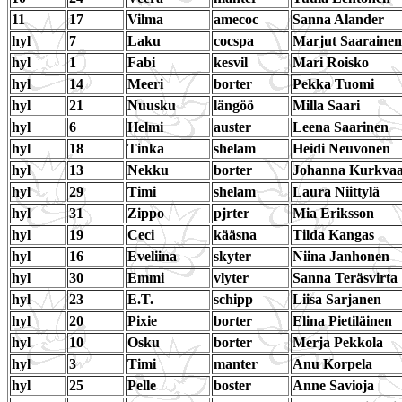
11
17
Vilma
amecoc
Sanna Alander
hyl
7
Laku
cocspa
Marjut Saarainen
hyl
1
Fabi
kesvil
Mari Roisko
hyl
14
Meeri
borter
Pekka Tuomi
hyl
21
Nuusku
längöö
Milla Saari
hyl
6
Helmi
auster
Leena Saarinen
hyl
18
Tinka
shelam
Heidi Neuvonen
hyl
13
Nekku
borter
Johanna Kurkva
hyl
29
Timi
shelam
Laura Niittylä
hyl
31
Zippo
pjrter
Mia Eriksson
hyl
19
Ceci
kääsna
Tilda Kangas
hyl
16
Eveliina
skyter
Niina Janhonen
hyl
30
Emmi
vlyter
Sanna Teräsvirta
hyl
23
E.T.
schipp
Liisa Sarjanen
hyl
20
Pixie
borter
Elina Pietiläinen
hyl
10
Osku
borter
Merja Pekkola
hyl
3
Timi
manter
Anu Korpela
hyl
25
Pelle
boster
Anne Savioja