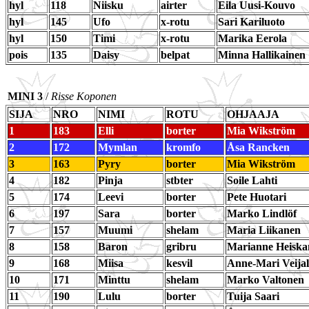
hyl
118
Niisku
airter
Eila Uusi-Kouvo
hyl
145
Ufo
x-rotu
Sari Kariluoto
hyl
150
Timi
x-rotu
Marika Eerola
pois
135
Daisy
belpat
Minna Hallikainen
MINI 3
/
Risse Koponen
SIJA
NRO
NIMI
ROTU
OHJAAJA
1
183
Elli
borter
Mia Wikström
2
172
Mymlan
kromfo
Åsa Rancken
3
163
Pyry
borter
Mia Wikström
4
182
Pinja
stbter
Soile Lahti
5
174
Leevi
borter
Pete Huotari
6
197
Sara
borter
Marko Lindlöf
7
157
Muumi
shelam
Maria Liikanen
8
158
Baron
gribru
Marianne Heiska
9
168
Miisa
kesvil
Anne-Mari Veijal
10
171
Minttu
shelam
Marko Valtonen
11
190
Lulu
borter
Tuija Saari