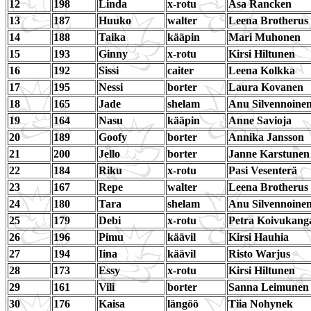
12
198
Linda
x-rotu
Åsa Rancken
13
187
Huuko
walter
Leena Brotherus
14
188
Taika
kääpin
Mari Muhonen
15
193
Ginny
x-rotu
Kirsi Hiltunen
16
192
Sissi
caiter
Leena Kolkka
17
195
Nessi
borter
Laura Kovanen
18
165
Jade
shelam
Anu Silvennoine
19
164
Nasu
kääpin
Anne Savioja
20
189
Goofy
borter
Annika Jansson
21
200
Jello
borter
Janne Karstunen
22
184
Riku
x-rotu
Pasi Vesenterä
23
167
Repe
walter
Leena Brotherus
24
180
Tara
shelam
Anu Silvennoine
25
179
Debi
x-rotu
Petra Koivukang
26
196
Pimu
käävil
Kirsi Hauhia
27
194
Iina
käävil
Risto Warjus
28
173
Essy
x-rotu
Kirsi Hiltunen
29
161
Vili
borter
Sanna Leimunen
30
176
Kaisa
längöö
Tiia Nohynek