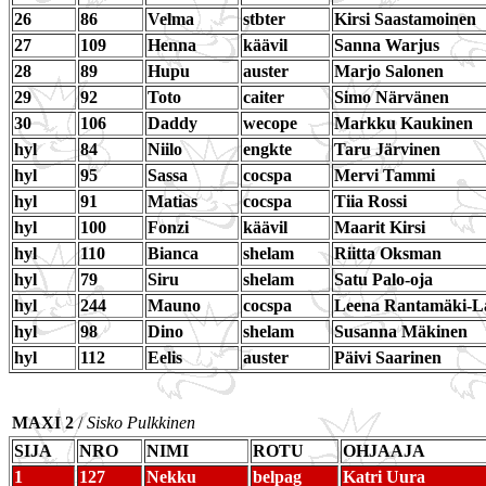
26
86
Velma
stbter
Kirsi Saastamoinen
27
109
Henna
käävil
Sanna Warjus
28
89
Hupu
auster
Marjo Salonen
29
92
Toto
caiter
Simo Närvänen
30
106
Daddy
wecope
Markku Kaukinen
hyl
84
Niilo
engkte
Taru Järvinen
hyl
95
Sassa
cocspa
Mervi Tammi
hyl
91
Matias
cocspa
Tiia Rossi
hyl
100
Fonzi
käävil
Maarit Kirsi
hyl
110
Bianca
shelam
Riitta Oksman
hyl
79
Siru
shelam
Satu Palo-oja
hyl
244
Mauno
cocspa
Leena Rantamäki-L
hyl
98
Dino
shelam
Susanna Mäkinen
hyl
112
Eelis
auster
Päivi Saarinen
MAXI 2
/
Sisko Pulkkinen
SIJA
NRO
NIMI
ROTU
OHJAAJA
1
127
Nekku
belpag
Katri Uura