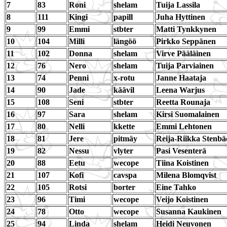
7
83
Roni
shelam
Tuija Lassila
8
111
Kingi
papill
Juha Hyttinen
9
99
Emmi
stbter
Matti Tynkkynen
10
104
Milli
längöö
Pirkko Seppänen
11
102
Donna
shelam
Virve Pääläinen
12
76
Nero
shelam
Tuija Parviainen
13
74
Penni
x-rotu
Janne Haataja
14
90
Jade
käävil
Leena Warjus
15
108
Seni
stbter
Reetta Rounaja
16
97
Sara
shelam
Kirsi Suomalainen
17
80
Nelli
kkette
Emmi Lehtonen
18
81
Jere
pitmäy
Reija-Riikka Stenbä
19
82
Nessu
vlyter
Pasi Vesenterä
20
88
Eetu
wecope
Tiina Koistinen
21
107
Kofi
cavspa
Milena Blomqvist
22
105
Rotsi
borter
Eine Tahko
23
96
Timi
wecope
Veijo Koistinen
24
78
Otto
wecope
Susanna Kaukinen
25
94
Linda
shelam
Heidi Neuvonen