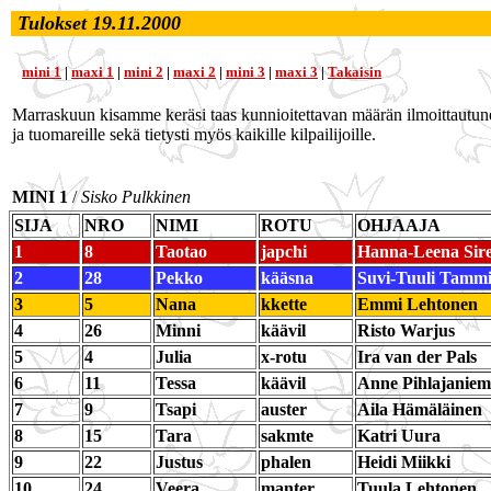
Tulokset 19.11.2000
mini 1
|
maxi 1
|
mini 2
|
maxi 2
|
mini 3
|
maxi 3
|
Takaisin
Marraskuun kisamme keräsi taas kunnioitettavan määrän ilmoittautuneita
ja tuomareille sekä tietysti myös kaikille kilpailijoille.
MINI 1
/
Sisko Pulkkinen
SIJA
NRO
NIMI
ROTU
OHJAAJA
1
8
Taotao
japchi
Hanna-Leena Sir
2
28
Pekko
kääsna
Suvi-Tuuli Tamm
3
5
Nana
kkette
Emmi Lehtonen
4
26
Minni
käävil
Risto Warjus
5
4
Julia
x-rotu
Ira van der Pals
6
11
Tessa
käävil
Anne Pihlajaniem
7
9
Tsapi
auster
Aila Hämäläinen
8
15
Tara
sakmte
Katri Uura
9
22
Justus
phalen
Heidi Miikki
10
24
Veera
manter
Tuula Lehtonen