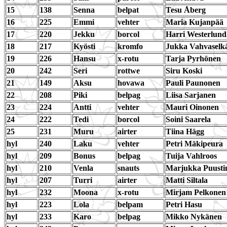
15
138
Senna
belpat
Tesu Åberg
16
225
Emmi
vehter
Maria Kujanpää
17
220
Jekku
borcol
Harri Westerlund
18
217
Kyösti
kromfo
Jukka Vahvaselk
19
226
Hansu
x-rotu
Tarja Pyrhönen
20
242
Seri
rottwe
Siru Koski
21
149
Aksu
hovawa
Pauli Paunonen
22
208
Piki
belpag
Liisa Sarjanen
23
224
Antti
vehter
Mauri Oinonen
24
222
Tedi
borcol
Soini Saarela
25
231
Muru
airter
Tiina Hägg
hyl
240
Laku
vehter
Petri Mäkipeura
hyl
209
Bonus
belpag
Tuija Vahlroos
hyl
210
Venla
snauts
Marjukka Puusti
hyl
207
Turri
airter
Matti Siltala
hyl
232
Moona
x-rotu
Mirjam Pelkonen
hyl
223
Lola
belpam
Petri Hasu
hyl
233
Karo
belpag
Mikko Nykänen