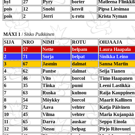
hyl
27
Pyry
borter
Matleena Flinkkil
pois
12
Snobi
kesvil
Pipsa Liesimaa
pois
2
Jerri
x-rotu
Krista Nyman
MAXI 1
/
Sisko Pulkkinen
SIJA
NRO
NIMI
ROTU
OHJAAJA
1
57
Nette
belpam
Laura Haapala
2
71
Sorja
belpat
Sinikka Leino
3
67
Jasmin
dalmat
Sanna Martin
4
62
Pantse
dalmat
Seija Tianen
5
46
Vito
borcol
Timo Haapanen
6
35
Tinka
pumi
Leeni Lastikka
7
63
Ruska
kulnou
Raija Kauppinen
8
54
Möykky
borcol
Maarit Kallinen
9
72
Aava
vehter
Katja Päivinen
10
45
Vilma
vehter
Maria Kujanpää
11
65
Darra
auskar
Seppo Einola
12
36
Nessu
belpag
Pirjo Ritovuori