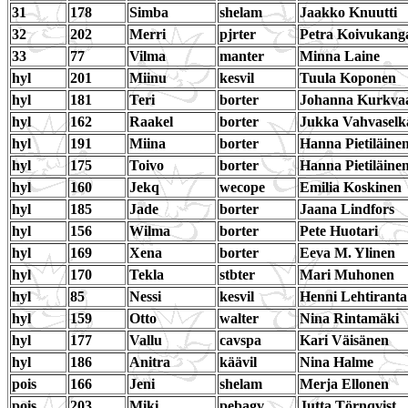
31
178
Simba
shelam
Jaakko Knuutti
32
202
Merri
pjrter
Petra Koivukang
33
77
Vilma
manter
Minna Laine
hyl
201
Miinu
kesvil
Tuula Koponen
hyl
181
Teri
borter
Johanna Kurkva
hyl
162
Raakel
borter
Jukka Vahvaselk
hyl
191
Miina
borter
Hanna Pietiläine
hyl
175
Toivo
borter
Hanna Pietiläine
hyl
160
Jekq
wecope
Emilia Koskinen
hyl
185
Jade
borter
Jaana Lindfors
hyl
156
Wilma
borter
Pete Huotari
hyl
169
Xena
borter
Eeva M. Ylinen
hyl
170
Tekla
stbter
Mari Muhonen
hyl
85
Nessi
kesvil
Henni Lehtiranta
hyl
159
Otto
walter
Nina Rintamäki
hyl
177
Vallu
cavspa
Kari Väisänen
hyl
186
Anitra
käävil
Nina Halme
pois
166
Jeni
shelam
Merja Ellonen
pois
203
Miki
pebagv
Jutta Törnqvist