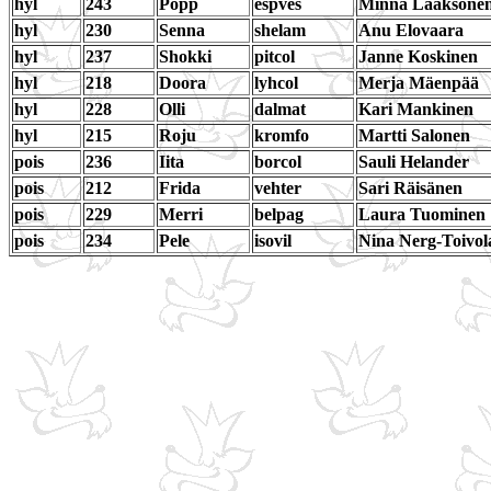
hyl
243
Popp
espves
Minna Laaksone
hyl
230
Senna
shelam
Anu Elovaara
hyl
237
Shokki
pitcol
Janne Koskinen
hyl
218
Doora
lyhcol
Merja Mäenpää
hyl
228
Olli
dalmat
Kari Mankinen
hyl
215
Roju
kromfo
Martti Salonen
pois
236
Iita
borcol
Sauli Helander
pois
212
Frida
vehter
Sari Räisänen
pois
229
Merri
belpag
Laura Tuominen
pois
234
Pele
isovil
Nina Nerg-Toivol