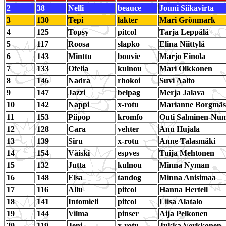
2
38
Nelli
beauce
Jouni Siikavirta
3
130
Tepi
lakter
Mari Grönmark
4
125
Topsy
pitcol
Tarja Leppälä
5
117
Roosa
slapko
Elina Niittylä
6
143
Minttu
bouvie
Marjo Einola
7
133
Ofelia
kulnou
Mari Olkkonen
8
146
Nadra
rhokoi
Suvi Aalto
9
147
Jazzi
belpag
Merja Jalava
10
142
Nappi
x-rotu
Marianne Borgmäs
11
153
Piipop
kromfo
Outi Salminen-Nu
12
128
Cara
vehter
Anu Hujala
13
139
Siru
x-rotu
Anne Talasmäki
14
154
Väiski
espves
Tuija Mehtonen
15
132
Jutta
kulnou
Minna Nyman
16
148
Elsa
tandog
Minna Anisimaa
17
116
Allu
pitcol
Hanna Hertell
18
141
Intomieli
pitcol
Liisa Alatalo
19
144
Vilma
pinser
Aija Pelkonen
20
119
Jeni
x-rotu
Jukka Verkkonen