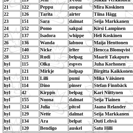
21
122
Peppu
auspai
Mira Koskinen
22
126
Tarita
airter
Tiina Hägg
23
151
Sara
dalmat
Seija Markkanen
24
152
Pomo
sakpai
Kirsi Lampinen
25
137
Isadora
whippe
Heli Koskinen
26
136
Wanda
labnou
Maija Henttonen
27
140
Nicke
irlter
Hencca Blomqvist
28
123
Rudi
belpag
Maarit Takapuro
hyl
115
Olka
espves
Juha Korhonen
hyl
121
Mirkje
holpap
Birgitta Kaikkonen
hyl
131
Lilli
pumi
Mika Väisänen
hyl
114
Dino
pinser
Stefan Finnbäck
hyl
42
Kirppis
belpag
Kari Niittynen
hyl
155
Noona
dalmat
Seija Tiainen
hyl
124
Julia
pitcol
Jaana Relander
hyl
129
Nette
dalmat
Seija Markkanen
hyl
134
Ara
belpat
Outi Lehvä
hyl
120
Bendigo
auskel
Satu Hilli