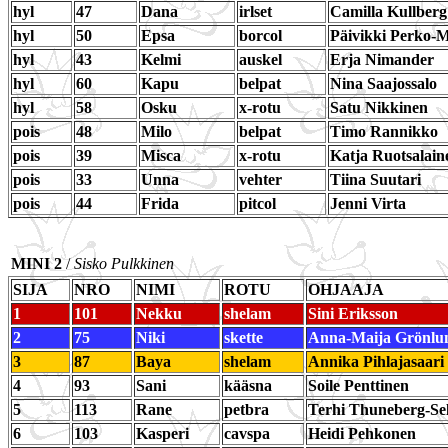
hyl
47
Dana
irlset
Camilla Kullberg
hyl
50
Epsa
borcol
Päivikki Perko-
hyl
43
Kelmi
auskel
Erja Nimander
hyl
60
Kapu
belpat
Nina Saajossalo
hyl
58
Osku
x-rotu
Satu Nikkinen
pois
48
Milo
belpat
Timo Rannikko
pois
39
Misca
x-rotu
Katja Ruotsalain
pois
33
Unna
vehter
Tiina Suutari
pois
44
Frida
pitcol
Jenni Virta
MINI 2
/
Sisko Pulkkinen
SIJA
NRO
NIMI
ROTU
OHJAAJA
1
101
Nekku
shelam
Sini Eriksson
2
75
Niki
skette
Anna-Maija Grönlu
3
87
Baya
shelam
Annika Pihlajasaari
4
93
Sani
kääsna
Soile Penttinen
5
113
Rane
petbra
Terhi Thuneberg-Se
6
103
Kasperi
cavspa
Heidi Pehkonen