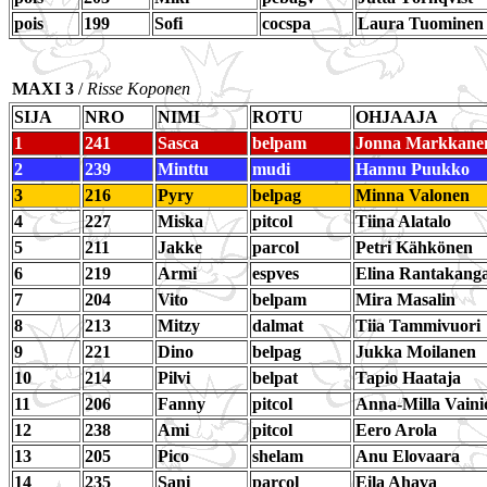
pois
199
Sofi
cocspa
Laura Tuominen
MAXI 3
/
Risse Koponen
SIJA
NRO
NIMI
ROTU
OHJAAJA
1
241
Sasca
belpam
Jonna Markkane
2
239
Minttu
mudi
Hannu Puukko
3
216
Pyry
belpag
Minna Valonen
4
227
Miska
pitcol
Tiina Alatalo
5
211
Jakke
parcol
Petri Kähkönen
6
219
Armi
espves
Elina Rantakang
7
204
Vito
belpam
Mira Masalin
8
213
Mitzy
dalmat
Tiia Tammivuori
9
221
Dino
belpag
Jukka Moilanen
10
214
Pilvi
belpat
Tapio Haataja
11
206
Fanny
pitcol
Anna-Milla Vaini
12
238
Ami
pitcol
Eero Arola
13
205
Pico
shelam
Anu Elovaara
14
235
Sani
parcol
Eila Ahava