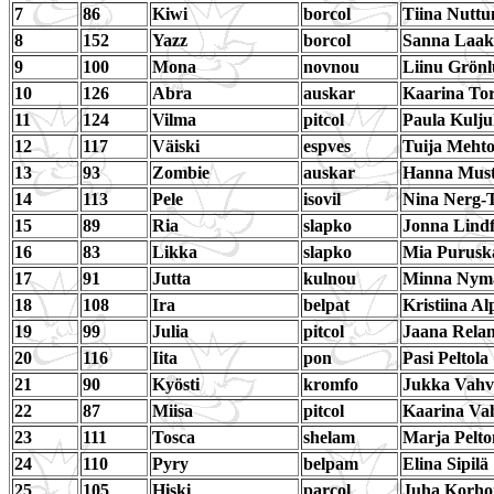
7
86
Kiwi
borcol
Tiina Nuttu
8
152
Yazz
borcol
Sanna Laak
9
100
Mona
novnou
Liinu Grön
10
126
Abra
auskar
Kaarina Tor
11
124
Vilma
pitcol
Paula Kulj
12
117
Väiski
espves
Tuija Meht
13
93
Zombie
auskar
Hanna Mus
14
113
Pele
isovil
Nina Nerg-T
15
89
Ria
slapko
Jonna Lindf
16
83
Likka
slapko
Mia Purusk
17
91
Jutta
kulnou
Minna Nym
18
108
Ira
belpat
Kristiina A
19
99
Julia
pitcol
Jaana Rela
20
116
Iita
pon
Pasi Peltola
21
90
Kyösti
kromfo
Jukka Vahv
22
87
Miisa
pitcol
Kaarina Va
23
111
Tosca
shelam
Marja Pelt
24
110
Pyry
belpam
Elina Sipilä
25
105
Hiski
parcol
Juha Korho