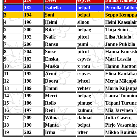
1
214
Leevi
espves
Emilia Raineto
2
185
Isabella
belpat
Pernilla Tallbe
3
194
Soni
belpat
Seppo Kemppa
4
196
Helmi
silnou
Heini Kaasalai
5
200
Rita
belpag
Tuija Soini
6
192
Nalle
pitcol
Liisa Alatalo
7
206
Ransu
pumi
Janne Pukkila
8
204
Susse
pitcol
Hanna Kuusist
9
182
Enska
espves
Mari Lassila
10
203
Muska
x-rotu
Hannu Juotton
11
195
Armi
espves
Elina Rantaka
12
198
Doora
lyhcol
Merja Mäenpä
13
189
Emmi
vehter
Maria Kujanp
14
199
Merri
belpag
Laura Tuomin
15
186
Rollo
pimuse
Tapani Turune
16
197
Reni
kulnou
Mia Järvinen
17
209
Wilma
dalmat
Jutta Casén
18
190
Manta
belpat
Pirjo Vasarain
19
202
Irma
irlter
Mikko Rautala