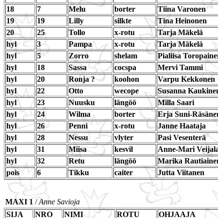
18
7
Melu
borter
Tiina Varonen
19
19
Lilly
silkte
Tina Heinonen
20
25
Tollo
x-rotu
Tarja Mäkelä
hyl
3
Pampa
x-rotu
Tarja Mäkelä
hyl
5
Zorro
shelam
Pialiisa Toropain
hyl
18
Sassa
cocspa
Mervi Tammi
hyl
20
Ronja ?
koohon
Varpu Kekkonen
hyl
22
Otto
wecope
Susanna Kaukine
hyl
23
Nuusku
längöö
Milla Saari
hyl
24
Wilma
borter
Erja Suni-Räsäne
hyl
26
Penni
x-rotu
Janne Haataja
hyl
28
Nessu
vlyter
Pasi Vesenterä
hyl
31
Miisa
kesvil
Anne-Mari Veijal
hyl
32
Retu
längöö
Marika Rautiaine
pois
6
Tikku
caiter
Jutta Viitanen
MAXI 1
/
Anne Savioja
SIJA
NRO
NIMI
ROTU
OHJAAJA