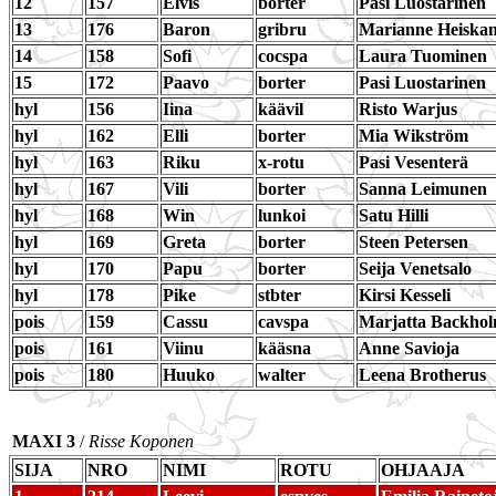
12
157
Elvis
borter
Pasi Luostarinen
13
176
Baron
gribru
Marianne Heiska
14
158
Sofi
cocspa
Laura Tuominen
15
172
Paavo
borter
Pasi Luostarinen
hyl
156
Iina
käävil
Risto Warjus
hyl
162
Elli
borter
Mia Wikström
hyl
163
Riku
x-rotu
Pasi Vesenterä
hyl
167
Vili
borter
Sanna Leimunen
hyl
168
Win
lunkoi
Satu Hilli
hyl
169
Greta
borter
Steen Petersen
hyl
170
Papu
borter
Seija Venetsalo
hyl
178
Pike
stbter
Kirsi Kesseli
pois
159
Cassu
cavspa
Marjatta Backho
pois
161
Viinu
kääsna
Anne Savioja
pois
180
Huuko
walter
Leena Brotherus
MAXI 3
/
Risse Koponen
SIJA
NRO
NIMI
ROTU
OHJAAJA