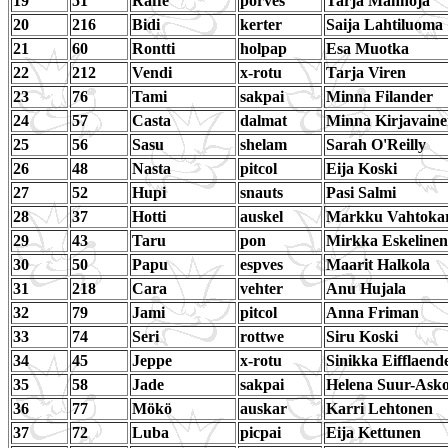
19
51
Raffe
porves
Tarja Mannoja
20
216
Bidi
kerter
Saija Lahtiluoma
21
60
Rontti
holpap
Esa Muotka
22
212
Vendi
x-rotu
Tarja Viren
23
76
Tami
sakpai
Minna Filander
24
57
Casta
dalmat
Minna Kirjavain
25
56
Sasu
shelam
Sarah O'Reilly
26
48
Nasta
pitcol
Eija Koski
27
52
Hupi
snauts
Pasi Salmi
28
37
Hotti
auskel
Markku Vahtokar
29
43
Taru
pon
Mirkka Eskelinen
30
50
Papu
espves
Maarit Halkola
31
218
Cara
vehter
Anu Hujala
32
79
Jami
pitcol
Anna Friman
33
74
Seri
rottwe
Siru Koski
34
45
Jeppe
x-rotu
Sinikka Eifflaend
35
58
Jade
sakpai
Helena Suur-Asko
36
77
Mökö
auskar
Karri Lehtonen
37
72
Luba
picpai
Eija Kettunen