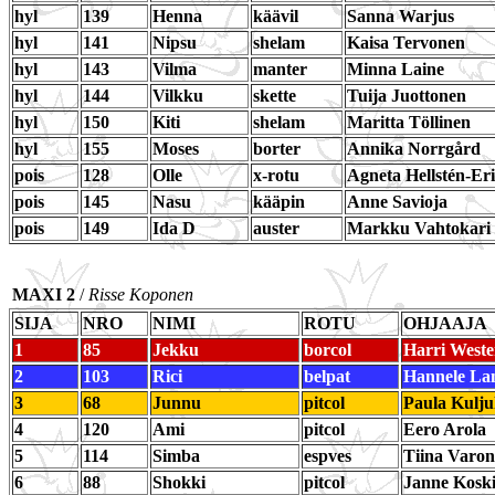
hyl
139
Henna
käävil
Sanna Warjus
hyl
141
Nipsu
shelam
Kaisa Tervonen
hyl
143
Vilma
manter
Minna Laine
hyl
144
Vilkku
skette
Tuija Juottonen
hyl
150
Kiti
shelam
Maritta Töllinen
hyl
155
Moses
borter
Annika Norrgård
pois
128
Olle
x-rotu
Agneta Hellstén-Er
pois
145
Nasu
kääpin
Anne Savioja
pois
149
Ida D
auster
Markku Vahtokari
MAXI 2
/
Risse Koponen
SIJA
NRO
NIMI
ROTU
OHJAAJA
1
85
Jekku
borcol
Harri Weste
2
103
Rici
belpat
Hannele La
3
68
Junnu
pitcol
Paula Kulj
4
120
Ami
pitcol
Eero Arola
5
114
Simba
espves
Tiina Varo
6
88
Shokki
pitcol
Janne Kosk