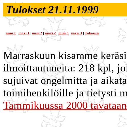
Tulokset 21.11.1999
mini 1
|
maxi 1
|
mini 2
|
maxi 2
|
mini 3
|
maxi 3
|
Takaisin
Marraskuun kisamme keräsi 
ilmoittautuneita: 218 kpl, joi
sujuivat ongelmitta ja aikata
toimihenkilöille ja tietysti m
Tammikuussa 2000 tavataan 