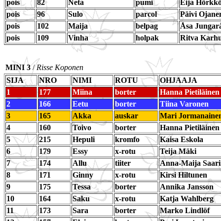
pois
82
Neta
pumi
Eija Hörkk
pois
96
Sulo
parcol
Päivi Ojane
pois
102
Maija
belpag
Åsa Jungar
pois
109
Vinha
holpak
Ritva Karh
MINI 3
/
Risse Koponen
SIJA
NRO
NIMI
ROTU
OHJAAJA
1
177
Miina
borter
Hanna Pietiläinen
2
166
Eetu
borter
Tiina Varonen
3
165
Akka
auskar
Mari Jormanaine
4
160
Toivo
borter
Hanna Pietiläinen
5
215
Hepuli
kromfo
Kaisa Eskola
6
179
Essy
x-rotu
Teija Mäki
7
174
Allu
tiiter
Anna-Maija Saar
8
171
Ginny
x-rotu
Kirsi Hiltunen
9
175
Tessa
borter
Annika Jansson
10
164
Saku
x-rotu
Katja Wahlberg
11
173
Sara
borter
Marko Lindlöf