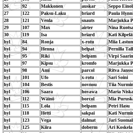
26
92
Makkonen
auskar
Seppo Einol
27
122
Paksu-Laku
briard
Paula Hynn
28
121
Venla
snauts
Marjukka P
29
107
Max
airter
Nina Ruotsa
30
119
Isa
briard
Kati Kilpelä
hyl
84
Ronja
x-rotu
Miia Lastu
hyl
94
Henna
belpat
Pernilla Tal
hyl
95
Riki
belpam
Virpi Saari
hyl
97
Kipsu
kromfo
Marjukka P
hyl
98
Ami
parcol
Ritva Janss
hyl
101
Ufo
x-rotu
Sari Soini
hyl
104
Bestis
novnou
Tiia Nurmi
hyl
106
Saara
hovawa
Maria Nisk
hyl
112
Wäinö
borcol
Mia Purusk
hyl
115
Lola
belpam
Petri Hasu
hyl
118
Hetti
sakpai
Kati Nurmi
hyl
123
Vega
dalmat
Jari Suomal
hyl
125
Kiira
doberm
Ari Koskela