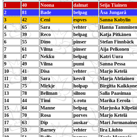
1
40
Noona
dalmat
Seija Tiainen
2
81
Bade
belpag
Åsa Jungarå
3
42
Ceni
espves
Sanna Kobylin
4
65
Sara
vehter
Hanna Tammine
5
39
Reco
belpag
Katja Pitkänen
6
55
Dino
pinser
Stefan Finnbäck
7
61
Vilma
pinser
Aija Pelkonen
8
47
Nekku
belpag
Katri Uura
9
49
Vilma
pumi
Sanna Pessa
10
41
Disa
vehter
Marjo Ketelä
11
38
Sara
kesvil
Marja Ahtiainen
12
75
Mirkje
holpap
Birgitta Kaikkon
13
78
Bellman
silnou
Salla Paasimaa
14
44
Timi
x-rotu
Marika Eerola
15
64
Manne
belpag
Marjuska Kilpelä
16
70
Rosa
porves
Marjo Ketelä
17
63
Dip
auskar
Mari Jormanaine
18
53
Barney
vehter
Iira Liuhto