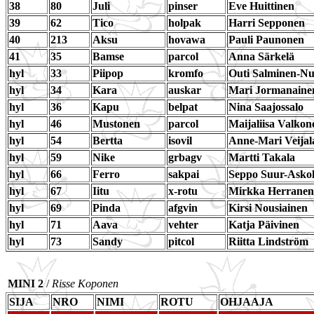
38
80
Juli
pinser
Eve Huittinen
39
62
Tico
holpak
Harri Sepponen
40
213
Aksu
hovawa
Pauli Paunonen
41
35
Bamse
parcol
Anna Särkelä
hyl
33
Piipop
kromfo
Outi Salminen-N
hyl
34
Kara
auskar
Mari Jormanaine
hyl
36
Kapu
belpat
Nina Saajossalo
hyl
46
Mustonen
parcol
Maijaliisa Valkon
hyl
54
Bertta
isovil
Anne-Mari Veijal
hyl
59
Nike
grbagv
Martti Takala
hyl
66
Ferro
sakpai
Seppo Suur-Asko
hyl
67
Iitu
x-rotu
Mirkka Herranen
hyl
69
Pinda
afgvin
Kirsi Nousiainen
hyl
71
Aava
vehter
Katja Päivinen
hyl
73
Sandy
pitcol
Riitta Lindström
MINI 2
/
Risse Koponen
SIJA
NRO
NIMI
ROTU
OHJAAJA