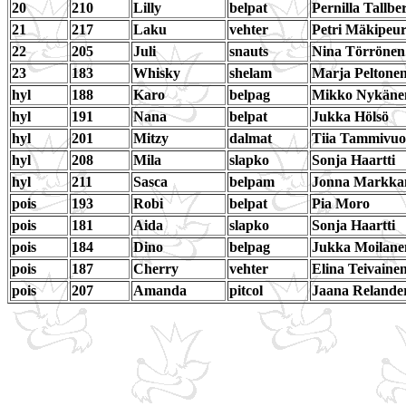
20
210
Lilly
belpat
Pernilla Tallbe
21
217
Laku
vehter
Petri Mäkipeu
22
205
Juli
snauts
Nina Törrönen
23
183
Whisky
shelam
Marja Peltone
hyl
188
Karo
belpag
Mikko Nykäne
hyl
191
Nana
belpat
Jukka Hölsö
hyl
201
Mitzy
dalmat
Tiia Tammivuo
hyl
208
Mila
slapko
Sonja Haartti
hyl
211
Sasca
belpam
Jonna Markka
pois
193
Robi
belpat
Pia Moro
pois
181
Aida
slapko
Sonja Haartti
pois
184
Dino
belpag
Jukka Moilane
pois
187
Cherry
vehter
Elina Teivaine
pois
207
Amanda
pitcol
Jaana Relande