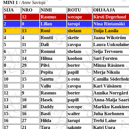
MINI 1
/
Anne Savioja
SIJA
NRO
NIMI
ROTU
OHJAAJA
1
12
Rasmus
wecope
Kirsti Degerlund
2
8
Lillan
tarupi
Nina Rintamäki
3
13
Roni
shelam
Tuija Lassila
4
4
Rontti
skette
Jaana Wikström
5
11
Dali
cavspa
Laura Uuksulain
6
17
Rommi
shelam
Seija Tervonen
7
14
Hilma
koohon
Sari Forsten
8
29
Pilvi
borter
Minna Räsänen
9
2
Pepita
papill
Merja Nikula
10
15
Santtu
x-rotu
Camilla Söderhol
11
1
Vallu
cavspa
Kari Väisänen
12
9
Rasmus
borter
Annika Norrgård
13
10
Hasek
papill
Anna-Maija Saar
14
30
Daddy
wecope
Markku Kaukine
15
16
Basti
walter
Juha Korhonen
16
27
Hilda
tarupi
Terhi Laine
17
21
Tara
sakmte
Katri Uura