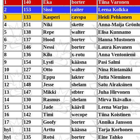
1
140
Eka
borter
Tiina Varonen
2
153
Sissi
caiter
Leena Kolkka
3
133
Kasperi
cavspa
Heidi Pehkonen
4
151
Niki
skette
Anna-Maija Grönl
5
138
Repe
walter
Elisa Kunnamo
6
137
Hood
borter
Hanna Mustonen
7
146
Nessi
borter
Laura Kovanen
8
136
Kilu
x-rotu
Anna Ventoniemi
9
154
Lysti
kääsna
Pasi Salmi
10
127
Otto
walter
Nina Rintamäki
11
132
Eppu
lakter
Jutta Nieminen
12
148
Jesse
shelam
Satu Airaksinen
13
147
Mikki
stbter
Juha Hirvonen
14
130
Rasmus
shelam
Mirva Ikävalko
15
134
Jade
käävil
Leena Warjus
16
142
Timi
wecope
Tiina Koistinen
17
129
Goofy
borter
Annika Jansson
hyl
131
Arttu
kääsna
Tarja Korhonen
hyl
135
Rotsi
borter
Eine Tahko