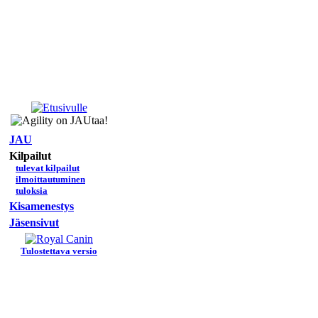
JAU
Kilpailut
tulevat kilpailut
ilmoittautuminen
tuloksia
Kisamenestys
Jäsensivut
Tulostettava versio