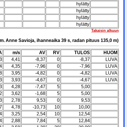
hylätty
hylätty
hylätty
hylätty
Takaisin alkuun
m. Anne Savioja, ihanneaika 39 s, radan pituus 135,0 m)
A
m/s
AV
RV
TULOS
HUOM
3
4,41
-8,37
0
-8,37
LUVA
4
4,35
-7,96
0
-7,96
LUVA
8
3,95
-4,82
0
-4,82
LUVA
3
3,93
-4,67
0
-4,67
LUVA
3
4,28
-7,47
5
5,00
2
3,62
-1,68
5
5,00
3
2,78
9,53
0
9,53
7
4,78
-10,73
10
10,00
4
3,25
2,54
10
12,54
4
2,88
7,84
5
12,84