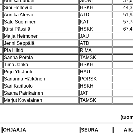
Annika Lundell
SIUNT
37,6
Sini Hellevuo
HSKH
44,3
Annika Alervo
ATD
51,9
Satu Suominen
KAT
57,7
Kirsi Pässilä
HSKK
67,4
Maija Heimonen
JAU
Jenni Seppälä
ATD
Pia Hiitiö
RIMA
Sanna Porola
TAMSK
Tiina Janka
HSKH
Pirjo Yli-Juuti
HAU
Sarianna Härkönen
PORSK
Sari Kariluoto
HSKH
Saana Patrikainen
JAT
Marjut Kovalainen
TAMSK
(tuom
OHJAAJA
SEURA
AIK