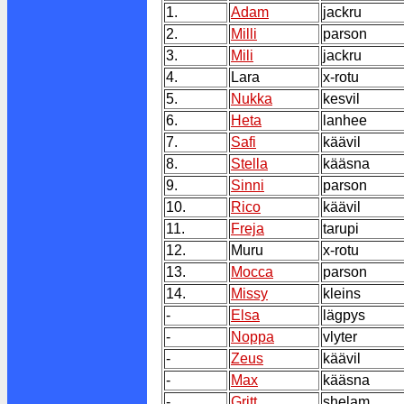
1.
Adam
jackru
2.
Milli
parson
3.
Mili
jackru
4.
Lara
x-rotu
5.
Nukka
kesvil
6.
Heta
lanhee
7.
Safi
käävil
8.
Stella
kääsna
9.
Sinni
parson
10.
Rico
käävil
11.
Freja
tarupi
12.
Muru
x-rotu
13.
Mocca
parson
14.
Missy
kleins
-
Elsa
lägpys
-
Noppa
vlyter
-
Zeus
käävil
-
Max
kääsna
-
Gritt
shelam