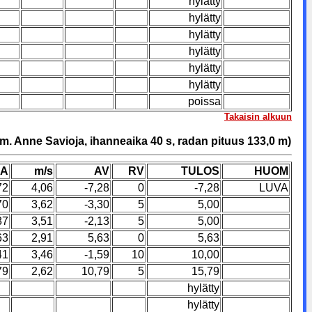
hylätty
hylätty
hylätty
hylätty
hylätty
hylätty
poissa
Takaisin alkuun
m. Anne Savioja, ihanneaika 40 s, radan pituus 133,0 m)
KA
m/s
AV
RV
TULOS
HUOM
72
4,06
-7,28
0
-7,28
LUVA
70
3,62
-3,30
5
5,00
87
3,51
-2,13
5
5,00
63
2,91
5,63
0
5,63
41
3,46
-1,59
10
10,00
79
2,62
10,79
5
15,79
hylätty
hylätty