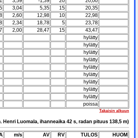
1
3,59
-1,39
20
20,00
5
3,04
5,35
15
20,35
8
2,60
12,98
10
22,98
8
2,34
18,78
5
23,78
7
2,00
28,47
15
43,47
hylätty
hylätty
hylätty
hylätty
hylätty
hylätty
hylätty
hylätty
hylätty
poissa
Takaisin alkuun
. Henri Luomala, ihanneaika 42 s, radan pituus 138,5 m)
A
m/s
AV
RV
TULOS
HUOM