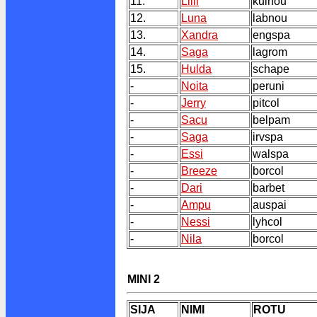
11.
Lilli
kulnou
12.
Luna
labnou
13.
Xandra
engspa
14.
Saga
lagrom
15.
Hulda
schape
-
Noita
peruni
-
Jerry
pitcol
-
Sacu
belpam
-
Saga
irvspa
-
Essi
walspa
-
Breeze
borcol
-
Dari
barbet
-
Ampu
auspai
-
Nessi
lyhcol
-
Nila
borcol
MINI 2
SIJA
NIMI
ROTU