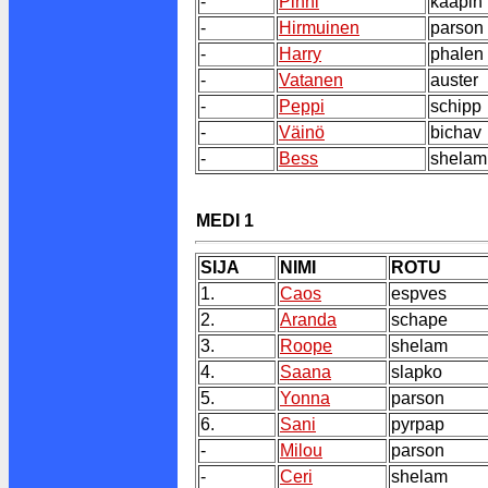
-
Pinni
kääpin
-
Hirmuinen
parson
-
Harry
phalen
-
Vatanen
auster
-
Peppi
schipp
-
Väinö
bichav
-
Bess
shelam
MEDI 1
SIJA
NIMI
ROTU
1.
Caos
espves
2.
Aranda
schape
3.
Roope
shelam
4.
Saana
slapko
5.
Yonna
parson
6.
Sani
pyrpap
-
Milou
parson
-
Ceri
shelam