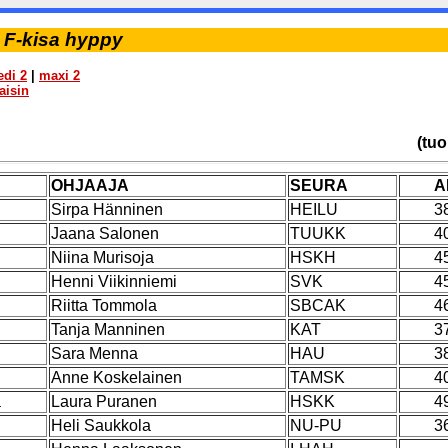
 F-kisa hyppy
di 2
|
maxi 2
aisin
(tuo
OHJAAJA
SEURA
A
Sirpa Hänninen
HEILU
3
Jaana Salonen
TUUKK
4
Niina Murisoja
HSKH
4
Henni Viikinniemi
SVK
4
Riitta Tommola
SBCAK
4
Tanja Manninen
KAT
3
Sara Menna
HAU
3
Anne Koskelainen
TAMSK
4
a
Laura Puranen
HSKK
4
Heli Saukkola
NU-PU
3