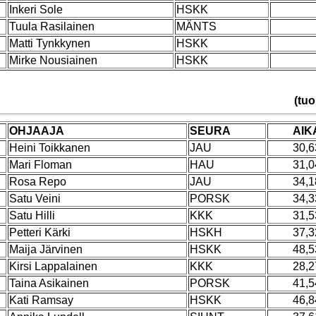
Inkeri Sole
HSKK
Tuula Rasilainen
MÄNTS
Matti Tynkkynen
HSKK
Mirke Nousiainen
HSKK
(tuo
OHJAAJA
SEURA
AIK
Heini Toikkanen
JAU
30,6
Mari Floman
HAU
31,0
Rosa Repo
JAU
34,1
Satu Veini
PORSK
34,3
Satu Hilli
KKK
31,5
Petteri Kärki
HSKH
37,3
Maija Järvinen
HSKK
48,5
Kirsi Lappalainen
KKK
28,2
Taina Asikainen
PORSK
41,5
Kati Ramsay
HSKK
46,8