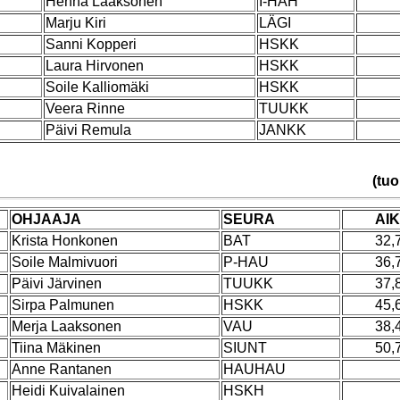
Henna Laaksonen
I-HAH
Marju Kiri
LÄGI
Sanni Kopperi
HSKK
Laura Hirvonen
HSKK
Soile Kalliomäki
HSKK
Veera Rinne
TUUKK
Päivi Remula
JANKK
(tuo
OHJAAJA
SEURA
AI
Krista Honkonen
BAT
32,
Soile Malmivuori
P-HAU
36,
Päivi Järvinen
TUUKK
37,
Sirpa Palmunen
HSKK
45,
Merja Laaksonen
VAU
38,
Tiina Mäkinen
SIUNT
50,
Anne Rantanen
HAUHAU
Heidi Kuivalainen
HSKH