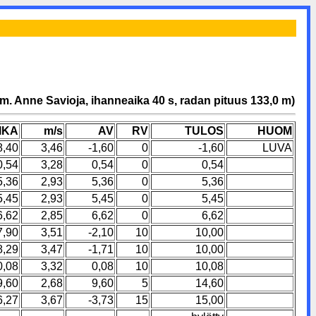
m. Anne Savioja, ihanneaika 40 s, radan pituus 133,0 m)
IKA
m/s
AV
RV
TULOS
HUOM
8,40
3,46
-1,60
0
-1,60
LUVA
0,54
3,28
0,54
0
0,54
5,36
2,93
5,36
0
5,36
5,45
2,93
5,45
0
5,45
6,62
2,85
6,62
0
6,62
7,90
3,51
-2,10
10
10,00
8,29
3,47
-1,71
10
10,00
0,08
3,32
0,08
10
10,08
9,60
2,68
9,60
5
14,60
6,27
3,67
-3,73
15
15,00