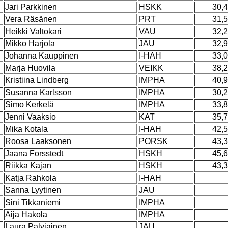
Jari Parkkinen
HSKK
30,
Vera Räsänen
PRT
31,
Heikki Valtokari
VAU
32,
Mikko Harjola
JAU
32,
Johanna Kauppinen
I-HAH
33,
Marja Huovila
VEIKK
38,
Kristiina Lindberg
IMPHA
40,
Susanna Karlsson
IMPHA
30,
Simo Kerkelä
IMPHA
33,
Jenni Vaaksio
KAT
35,
Mika Kotala
I-HAH
42,
Roosa Laaksonen
PORSK
43,
Jaana Forsstedt
HSKH
45,
Riikka Kajan
HSKH
43,
Katja Rahkola
I-HAH
Sanna Lyytinen
JAU
Sini Tikkaniemi
IMPHA
Aija Hakola
IMPHA
Laura Palviainen
JAU