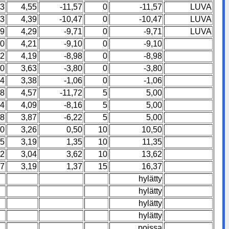
43
4,55
-11,57
0
-11,57
LUVA
53
4,39
-10,47
0
-10,47
LUVA
29
4,29
-9,71
0
-9,71
LUVA
90
4,21
-9,10
0
-9,10
02
4,19
-8,98
0
-8,98
20
3,63
-3,80
0
-3,80
94
3,38
-1,06
0
-1,06
28
4,57
-11,72
5
5,00
84
4,09
-8,16
5
5,00
78
3,87
-6,22
5
5,00
50
3,26
0,50
10
10,50
35
3,19
1,35
10
11,35
62
3,04
3,62
10
13,62
37
3,19
1,37
15
16,37
hylätty
hylätty
hylätty
hylätty
poissa