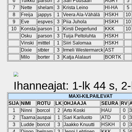
6
Tuikku
parson
3
Sari Puusaari
AGRY
5
7
Nette
shelam
3
Krista Leino
HI-HA
5
8
Freija
jappys
1
Veera Ala-Vähälä
HSKH
10
9
Eve
espves
3
Piia Juhola
HSKH
10
10
Konsta
parson
1
Kirsti Degerlund
KKK
10
Osku
parson
3
Tuija Peltoluhta
HSKH
Vinski
mitttel
1
Siiri Salomaa
HSKH
Dixie
stbter
3
Irmeli Westermarck
AST
Milo
borter
3
Katja Alalauri
BORTK
Ihanneajat: 1-lk 44 s, 2-l
MAXI-KILPAILEVAT
SIJA
NIMI
ROTU
LK
OHJAAJA
SEURA
RV
1
Ninni
borcol
2
Arto Koski
HAU
0
3
2
Taarna
auspai
1
Sari Kariluoto
ATD
0
3
3
Ludde
borcol
3
Jaakko Knuutti
HSKH
0
3
4
Dingo
belpam
3
Jenni Lehtinen
KKK
5
4