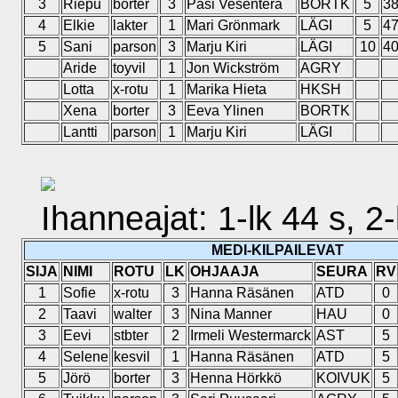
3
Riepu
borter
3
Pasi Vesenterä
BORTK
5
38
4
Elkie
lakter
1
Mari Grönmark
LÄGI
5
47
5
Sani
parson
3
Marju Kiri
LÄGI
10
40
Aride
toyvil
1
Jon Wickström
AGRY
Lotta
x-rotu
1
Marika Hieta
HKSH
Xena
borter
3
Eeva Ylinen
BORTK
Lantti
parson
1
Marju Kiri
LÄGI
Ihanneajat: 1-lk 44 s, 2-l
MEDI-KILPAILEVAT
SIJA
NIMI
ROTU
LK
OHJAAJA
SEURA
RV
1
Sofie
x-rotu
3
Hanna Räsänen
ATD
0
2
Taavi
walter
3
Nina Manner
HAU
0
3
Eevi
stbter
2
Irmeli Westermarck
AST
5
4
Selene
kesvil
1
Hanna Räsänen
ATD
5
5
Jörö
borter
3
Henna Hörkkö
KOIVUK
5