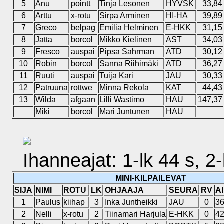
5
Anu
pointt
Tinja Lesonen
HYVSK
33,84
6
Arttu
x-rotu
Sirpa Arminen
HI-HA
39,89
7
Greco
belpag
Emilia Helminen
E-HKK
31,15
8
Jatta
borcol
Mikko Kielinen
AST
34,03
9
Fresco
auspai
Pipsa Sahrman
ATD
30,12
10
Robin
borcol
Sanna Riihimäki
ATD
36,27
11
Ruuti
auspai
Tuija Kari
JAU
30,33
12
Patruuna
rottwe
Minna Rekola
KAT
44,43
13
Wilda
afgaan
Lilli Wastimo
HAU
147,37
Miki
borcol
Mari Juntunen
HAU
Ihanneajat: 1-lk 44 s, 2-l
MINI-KILPAILEVAT
SIJA
NIMI
ROTU
LK
OHJAAJA
SEURA
RV
A
1
Paulus
kiihap
3
Inka Juntheikki
JAU
0
36
2
Nelli
x-rotu
2
Tiinamari Harjula
E-HKK
0
42