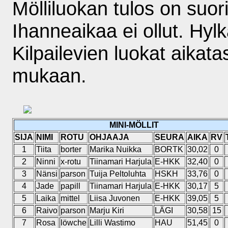
Mölliluokan tulos on suor
Ihanneaikaa ei ollut. Hyl
Kilpailevien luokat aikata
mukaan.
MINI-MÖLLIT
SIJA
NIMI
ROTU
OHJAAJA
SEURA
AIKA
RV
1
Tiita
borter
Marika Nuikka
BORTK
30,02
0
2
Ninni
x-rotu
Tiinamari Harjula
E-HKK
32,40
0
3
Nänsi
parson
Tuija Peltoluhta
HSKH
33,76
0
4
Jade
papill
Tiinamari Harjula
E-HKK
30,17
5
5
Laika
mittel
Liisa Juvonen
E-HKK
39,05
5
6
Raivo
parson
Marju Kiri
LÄGI
30,58
15
7
Rosa
löwche
Lilli Wastimo
HAU
51,45
0