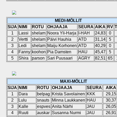
MEDI-MÖLLIT
SIJA
NIMI
ROTU
OHJAAJA
SEURA
AIKA
RV
1
Lassi
shelam
Noora Yli-Harja
I-HAH
24,83
0
2
Vertti
shelam
Päivi Hauhia
ATD
31,14
5
3
Ledi
shelam
Maiju Korhonen
ATD
40,29
0
4
Fanny
koohon
Pia Damsten
HAU
45,47
5
5
Shira
parson
Sari Puusaari
AGRY
82,51
65
MAXI-MÖLLIT
SIJA
NIMI
ROTU
OHJAAJA
SEURA
AIKA
1
Dara
belpag
Krista Savolainen
KKK
29,15
2
Lulu
snauts
Minna Laukkanen
HAU
30,37
3
Kalle
espves
Anita Närhi
JAU
26,05
4
Ruuti
auskar
Susanna Nurmi
JAU
26,91