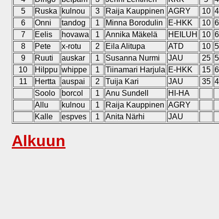
5
Ruska
kulnou
3
Raija Kauppinen
AGRY
10
4
6
Onni
tandog
1
Minna Borodulin
E-HKK
10
6
7
Eelis
hovawa
1
Annika Mäkelä
HEILUH
10
6
8
Pete
x-rotu
2
Eila Alitupa
ATD
10
5
9
Ruuti
auskar
1
Susanna Nurmi
JAU
25
5
10
Hilppu
whippe
1
Tiinamari Harjula
E-HKK
15
6
11
Hertta
auspai
2
Tuija Kari
JAU
35
4
Soolo
borcol
1
Anu Sundell
HI-HA
Allu
kulnou
1
Raija Kauppinen
AGRY
Kalle
espves
1
Anita Närhi
JAU
Alkuun