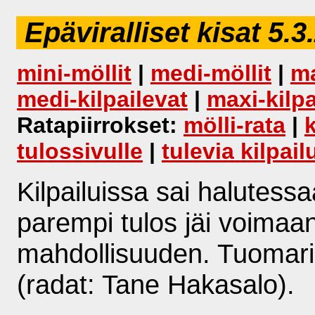
Epäviralliset kisat 5.3
mini-möllit
|
medi-möllit
|
ma
medi-kilpailevat
|
maxi-kilpa
Ratapiirrokset:
mölli-rata
|
k
tulossivulle
|
tulevia kilpail
Kilpailuissa sai halutess
parempi tulos jäi voimaan
mahdollisuuden. Tuomari
(radat: Tane Hakasalo).