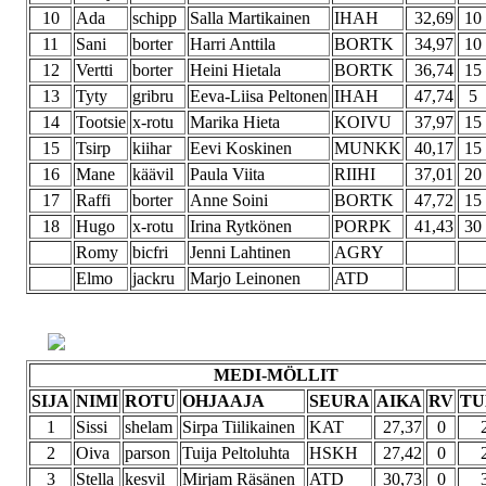
10
Ada
schipp
Salla Martikainen
IHAH
32,69
10
11
Sani
borter
Harri Anttila
BORTK
34,97
10
12
Vertti
borter
Heini Hietala
BORTK
36,74
15
13
Tyty
gribru
Eeva-Liisa Peltonen
IHAH
47,74
5
14
Tootsie
x-rotu
Marika Hieta
KOIVU
37,97
15
15
Tsirp
kiihar
Eevi Koskinen
MUNKK
40,17
15
16
Mane
käävil
Paula Viita
RIIHI
37,01
20
17
Raffi
borter
Anne Soini
BORTK
47,72
15
18
Hugo
x-rotu
Irina Rytkönen
PORPK
41,43
30
Romy
bicfri
Jenni Lahtinen
AGRY
Elmo
jackru
Marjo Leinonen
ATD
MEDI-MÖLLIT
SIJA
NIMI
ROTU
OHJAAJA
SEURA
AIKA
RV
TU
1
Sissi
shelam
Sirpa Tiilikainen
KAT
27,37
0
2
Oiva
parson
Tuija Peltoluhta
HSKH
27,42
0
3
Stella
kesvil
Mirjam Räsänen
ATD
30,73
0