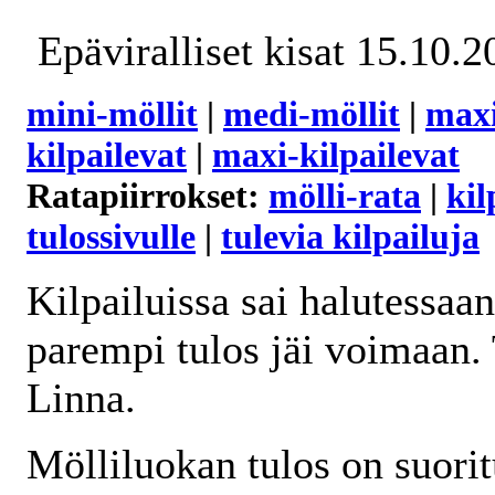
Epäviralliset kisat 15.10.2
mini-möllit
|
medi-möllit
|
maxi
kilpailevat
|
maxi-kilpailevat
Ratapiirrokset:
mölli-rata
|
kil
tulossivulle
|
tulevia kilpailuja
Kilpailuissa sai halutessaan
parempi tulos jäi voimaan.
Linna.
Mölliluokan tulos on suori