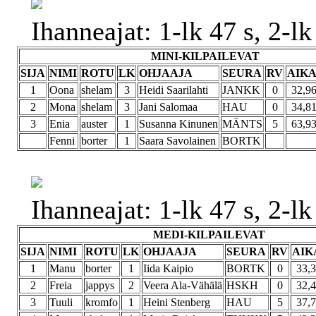
Ihanneajat: 1-lk 47 s, 2-lk 
MINI-KILPAILEVAT
SIJA
NIMI
ROTU
LK
OHJAAJA
SEURA
RV
AIK
1
Oona
shelam
3
Heidi Saarilahti
JANKK
0
32,9
2
Mona
shelam
3
Jani Salomaa
HAU
0
34,8
3
Enia
auster
1
Susanna Kinunen
MÄNTS
5
63,9
Fenni
borter
1
Saara Savolainen
BORTK
Ihanneajat: 1-lk 47 s, 2-lk 
MEDI-KILPAILEVAT
SIJA
NIMI
ROTU
LK
OHJAAJA
SEURA
RV
AIK
1
Manu
borter
1
Iida Kaipio
BORTK
0
33,
2
Freia
jappys
2
Veera Ala-Vähälä
HSKH
0
32,
3
Tuuli
kromfo
1
Heini Stenberg
HAU
5
37,