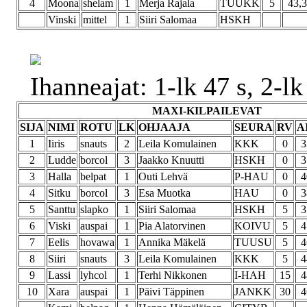
4
Moona
shelam
1
Merja Rajala
TUUKK
5
43,
Vinski
mittel
1
Siiri Salomaa
HSKH
Ihanneajat: 1-lk 47 s, 2-lk 
MAXI-KILPAILEVAT
SIJA
NIMI
ROTU
LK
OHJAAJA
SEURA
RV
A
1
Iiris
snauts
2
Leila Komulainen
KKK
0
3
2
Ludde
borcol
3
Jaakko Knuutti
HSKH
0
3
3
Halla
belpat
1
Outi Lehvä
P-HAU
0
4
4
Sitku
borcol
3
Esa Muotka
HAU
0
3
5
Santtu
slapko
1
Siiri Salomaa
HSKH
5
3
6
Viski
auspai
1
Pia Alatorvinen
KOIVU
5
4
7
Eelis
hovawa
1
Annika Mäkelä
TUUSU
5
4
8
Siiri
snauts
3
Leila Komulainen
KKK
5
4
9
Lassi
lyhcol
1
Terhi Nikkonen
I-HAH
15
4
10
Xara
auspai
1
Päivi Täppinen
JANKK
30
4