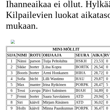
Ihanneaikaa ei ollut. Hylkä
Kilpailevien luokat aikataso
mukaan.
MINI-MÖLLIT
SIJA
NIMI
ROTU
OHJAAJA
SEURA
AIKA
RV
1
Nänsi
parson
Tuija Peltoluhta
HSKH
23,53
0
2
Sikke
borter
Liisa Kopra
BORTK
26,54
0
3
Booris
borter
Armi Honkanen
HIHA
28,72
0
4
Sofia
bicfri
Lilli Wastimo
HAU
29,87
0
5
Max
manter
Irina Rytkönen
PORPK
28,47
5
6
Tessi
cavspa
Päivi Salminen
IHAH
34,89
0
7
Fenni
borter
Saara Savolainen
ATD
29,94
5
8
Siri
käävil
Mirjam Räsänen
ATD
36,02
0
9
Holly
käävil
Minna Paasikunnas
PORPK
36,47
0