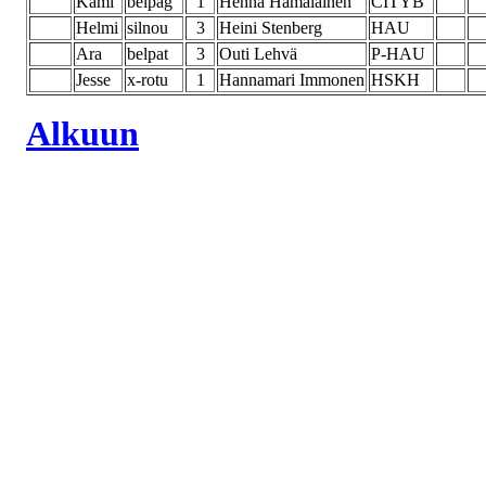
Kami
belpag
1
Henna Hämäläinen
CITYB
Helmi
silnou
3
Heini Stenberg
HAU
Ara
belpat
3
Outi Lehvä
P-HAU
Jesse
x-rotu
1
Hannamari Immonen
HSKH
Alkuun