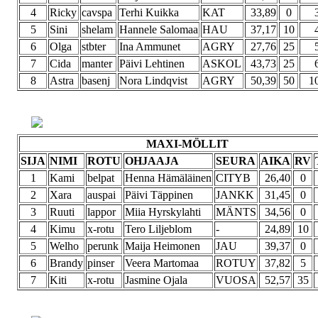
4
Ricky
cavspa
Terhi Kuikka
KAT
33,89
0
5
Sini
shelam
Hannele Salomaa
HAU
37,17
10
6
Olga
stbter
Ina Ammunet
AGRY
27,76
25
7
Cida
manter
Päivi Lehtinen
ASKOL
43,73
25
8
Astra
basenj
Nora Lindqvist
AGRY
50,39
50
1
MAXI-MÖLLIT
SIJA
NIMI
ROTU
OHJAAJA
SEURA
AIKA
RV
1
Kami
belpat
Henna Hämäläinen
CITYB
26,40
0
2
Xara
auspai
Päivi Täppinen
JANKK
31,45
0
3
Ruuti
lappor
Miia Hyrskylahti
MÄNTS
34,56
0
4
Kimu
x-rotu
Tero Liljeblom
-
24,89
10
5
Welho
perunk
Maija Heimonen
JAU
39,37
0
6
Brandy
pinser
Veera Martomaa
ROTUY
37,82
5
7
Kiti
x-rotu
Jasmine Ojala
VUOSA
52,57
35