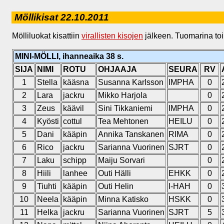
Möllikisat 22.10.2011
Mölliluokat kisattiin
virallisten kisojen
jälkeen. Tuomarina to
MINI-MÖLLI, ihanneaika 38 s.
SIJA
NIMI
ROTU
OHJAAJA
SEURA
RV
1
Stella
kääsna
Susanna Karlsson
IMPHA
0
2
Lara
jackru
Mikko Harjola
0
3
Zeus
käävil
Sini Tikkaniemi
IMPHA
0
4
Kyösti
cottul
Tea Mehtonen
HEILU
0
5
Dani
kääpin
Annika Tanskanen
RIMA
0
6
Rico
jackru
Sarianna Vuorinen
SJRT
0
7
Laku
schipp
Maiju Sorvari
0
8
Hiili
lanhee
Outi Hälli
EHKK
0
9
Tiuhti
kääpin
Outi Helin
I-HAH
0
10
Neela
kääpin
Minna Katisko
HSKK
0
11
Helka
jackru
Sarianna Vuorinen
SJRT
5