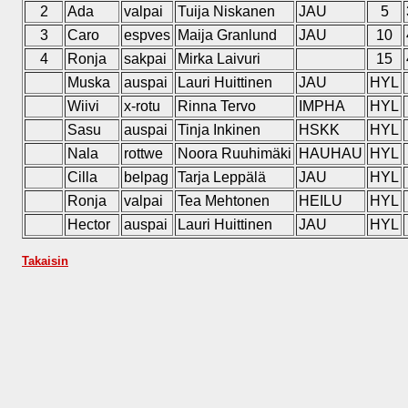
2
Ada
valpai
Tuija Niskanen
JAU
5
3
Caro
espves
Maija Granlund
JAU
10
4
Ronja
sakpai
Mirka Laivuri
15
Muska
auspai
Lauri Huittinen
JAU
HYL
Wiivi
x-rotu
Rinna Tervo
IMPHA
HYL
Sasu
auspai
Tinja Inkinen
HSKK
HYL
Nala
rottwe
Noora Ruuhimäki
HAUHAU
HYL
Cilla
belpag
Tarja Leppälä
JAU
HYL
Ronja
valpai
Tea Mehtonen
HEILU
HYL
Hector
auspai
Lauri Huittinen
JAU
HYL
Takaisin