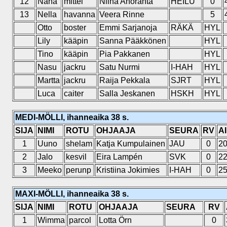
12
Nana
mittel
Niina Ahoranta
HEILU
0
13
Nella
havanna
Veera Rinne
5
Otto
boster
Emmi Sarjanoja
RÄKÄ
HYL
Lily
kääpin
Sanna Pääkkönen
HYL
Tino
kääpin
Pia Pakkanen
HYL
Nasu
jackru
Satu Nurmi
I-HAH
HYL
Martta
jackru
Raija Pekkala
SJRT
HYL
Luca
caiter
Salla Jeskanen
HSKH
HYL
MEDI-MÖLLI, ihanneaika 38 s.
SIJA
NIMI
ROTU
OHJAAJA
SEURA
RV
A
1
Uuno
shelam
Katja Kumpulainen
JAU
0
20
2
Jalo
kesvil
Eira Lampén
SVK
0
22
3
Meeko
perunp
Kristiina Jokimies
I-HAH
0
25
MAXI-MÖLLI, ihanneaika 38 s.
SIJA
NIMI
ROTU
OHJAAJA
SEURA
RV
1
Wimma
parcol
Lotta Örn
0