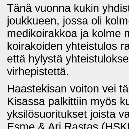
Tänä vuonna kukin yhdist
joukkueen, jossa oli kol
medikoirakkoa ja kolme 
koirakoiden yhteistulos ra
että hylystä yhteistuloksee
virhepistettä.
Haastekisan voiton vei tä
Kisassa palkittiin myös 
yksilösuoritukset joista 
Esme & Ari Rastas (HSKH