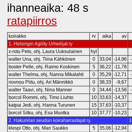
ihanneaika: 48 s
ratapiirros
koirakko
rv
aika
av
1. Helsingin Agility Urheilijat ry
x-rotu Peto, ohj. Laura Uuksulainen
hyl
walter Una, ohj. Tiina Kähkönen
0
33,04
-14,96
boster Pelle, ohj. Raimo Koskinen
5
36,22
-11,78
walter Thelma, ohj. Nanna Mikalahti
0
35,29
-12,71
novnou Piitu, ohj. Ari Männikkö
0
38,33
-9,67
walter Taavi, ohj. Nina Manner
0
34,44
-13,56
borcol Rommi, ohj. Timo Liuhto
10
33,63
-14,37
katpai Jedi, ohj. Hanna Turunen
15
37,63
-10,37
borcol Sitku, ohj. Esa Muotka
10
37,77
-10,23
2. Hakunilan seudun koiraharrastajat ry.
1
klespi Otto, ohj. Mari Saukko
5
35,06
-12,94