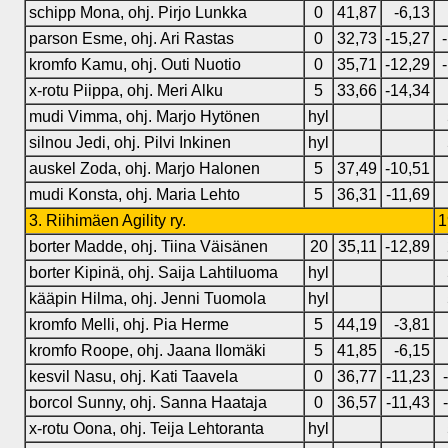
schipp Mona, ohj. Pirjo Lunkka
0
41,87
-6,13
parson Esme, ohj. Ari Rastas
0
32,73
-15,27
kromfo Kamu, ohj. Outi Nuotio
0
35,71
-12,29
x-rotu Piippa, ohj. Meri Alku
5
33,66
-14,34
mudi Vimma, ohj. Marjo Hytönen
hyl
silnou Jedi, ohj. Pilvi Inkinen
hyl
auskel Zoda, ohj. Marjo Halonen
5
37,49
-10,51
mudi Konsta, ohj. Maria Lehto
5
36,31
-11,69
3. Riihimäen Agility ry.
1
borter Madde, ohj. Tiina Väisänen
20
35,11
-12,89
borter Kipinä, ohj. Saija Lahtiluoma
hyl
kääpin Hilma, ohj. Jenni Tuomola
hyl
kromfo Melli, ohj. Pia Herme
5
44,19
-3,81
kromfo Roope, ohj. Jaana Ilomäki
5
41,85
-6,15
kesvil Nasu, ohj. Kati Taavela
0
36,77
-11,23
borcol Sunny, ohj. Sanna Haataja
0
36,57
-11,43
x-rotu Oona, ohj. Teija Lehtoranta
hyl