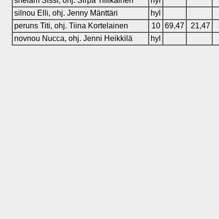
shelam Sissi, ohj. Sirpa Tiilikainen
hyl
silnou Elli, ohj. Jenny Mänttäri
hyl
peruns Titi, ohj. Tiina Kortelainen
10
69,47
21,47
novnou Nucca, ohj. Jenni Heikkilä
hyl