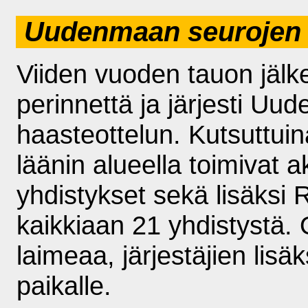
Uudenmaan seurojen h
Viiden vuoden tauon jälk
perinnettä ja järjesti Uu
haasteottelun. Kutsuttui
läänin alueella toimivat ak
yhdistykset sekä lisäksi 
kaikkiaan 21 yhdistystä. 
laimeaa, järjestäjien lisä
paikalle.