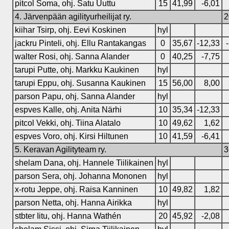
pitcol Soma, ohj. Satu Uuttu
15
41,99
-6,01
4. Järvenpään agilityurheilijat ry.
2
kiihar Tsirp, ohj. Eevi Koskinen
hyl
jackru Pinteli, ohj. Ellu Rantakangas
0
35,67
-12,33
walter Rosi, ohj. Sanna Alander
0
40,25
-7,75
tarupi Putte, ohj. Markku Kaukinen
hyl
tarupi Eppu, ohj. Susanna Kaukinen
15
56,00
8,00
parson Papu, ohj. Sanna Alander
hyl
espves Kalle, ohj. Anita Närhi
10
35,34
-12,33
pitcol Vekki, ohj. Tiina Alatalo
10
49,62
1,62
espves Voro, ohj. Kirsi Hiltunen
10
41,59
-6,41
5. Keravan Agilityteam ry.
3
shelam Dana, ohj. Hannele Tiilikainen
hyl
parson Sera, ohj. Johanna Mononen
hyl
x-rotu Jeppe, ohj. Raisa Kanninen
10
49,82
1,82
parson Netta, ohj. Hanna Airikka
hyl
stbter Iitu, ohj. Hanna Wathén
20
45,92
-2,08