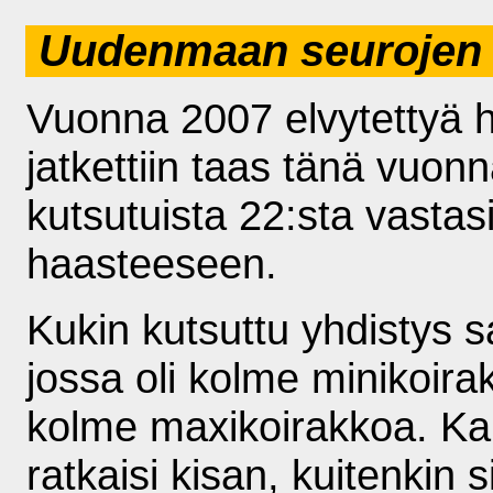
Uudenmaan seurojen h
Vuonna 2007 elvytettyä h
jatkettiin taas tänä vuon
kutsutuista 22:sta vasta
haasteeseen.
Kukin kutsuttu yhdistys s
jossa oli kolme minikoir
kolme maxikoirakkoa. Kai
ratkaisi kisan, kuitenkin s