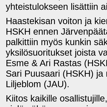
yhteistulokseen lisättiin a
Haastekisan voiton ja ki
HSKH ennen Järvenpäätä
palkittiin myös kunkin s
yksilösuoritukset joista 
Esme & Ari Rastas (HSK
Sari Puusaari (HSKH) ja
Liljeblom (JAU).
Kiitos kaikille osallistujil