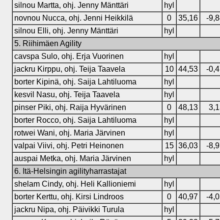
silnou Martta, ohj. Jenny Mänttäri
hyl
novnou Nucca, ohj. Jenni Heikkilä
0
35,16
-9,
silnou Elli, ohj. Jenny Mänttäri
hyl
5. Riihimäen Agility
cavspa Sulo, ohj. Erja Vuorinen
hyl
jackru Kirppu, ohj. Teija Taavela
10
44,53
-0,
borter Kipinä, ohj. Saija Lahtiluoma
hyl
kesvil Nasu, ohj. Teija Taavela
hyl
pinser Piki, ohj. Raija Hyvärinen
0
48,13
3,
borter Rocco, ohj. Saija Lahtiluoma
hyl
rotwei Wani, ohj. Maria Järvinen
hyl
valpai Viivi, ohj. Petri Heinonen
15
36,03
-8,
auspai Metka, ohj. Maria Järvinen
hyl
6. Itä-Helsingin agilityharrastajat
shelam Cindy, ohj. Heli Kallioniemi
hyl
borter Kerttu, ohj. Kirsi Lindroos
0
40,97
-4,
jackru Nipa, ohj. Päivikki Turula
hyl