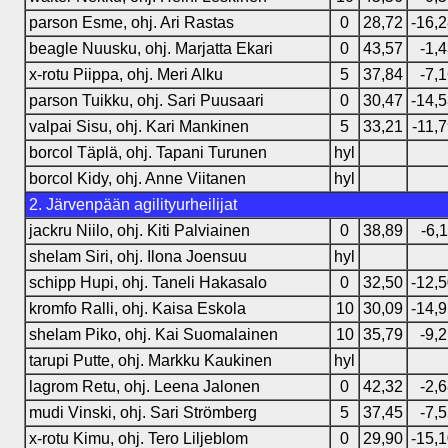
parson Esme, ohj. Ari Rastas
0
28,72
-16,
beagle Nuusku, ohj. Marjatta Ekari
0
43,57
-1,
x-rotu Piippa, ohj. Meri Alku
5
37,84
-7,
parson Tuikku, ohj. Sari Puusaari
0
30,47
-14,
valpai Sisu, ohj. Kari Mankinen
5
33,21
-11,
borcol Täplä, ohj. Tapani Turunen
hyl
borcol Kidy, ohj. Anne Viitanen
hyl
2. Järvenpään agilityurheilijat
jackru Niilo, ohj. Kiti Palviainen
0
38,89
-6,
shelam Siri, ohj. Ilona Joensuu
hyl
schipp Hupi, ohj. Taneli Hakasalo
0
32,50
-12,
kromfo Ralli, ohj. Kaisa Eskola
10
30,09
-14,
shelam Piko, ohj. Kai Suomalainen
10
35,79
-9,
tarupi Putte, ohj. Markku Kaukinen
hyl
lagrom Retu, ohj. Leena Jalonen
0
42,32
-2,
mudi Vinski, ohj. Sari Strömberg
5
37,45
-7,
x-rotu Kimu, ohj. Tero Liljeblom
0
29,90
-15,