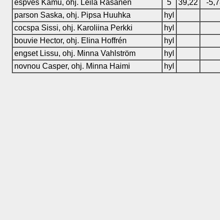
espves Kamu, ohj. Leila Räsänen
5
39,22
-5,
parson Saska, ohj. Pipsa Huuhka
hyl
cocspa Sissi, ohj. Karoliina Perkki
hyl
bouvie Hector, ohj. Elina Hoffrén
hyl
engset Lissu, ohj. Minna Vahlström
hyl
novnou Casper, ohj. Minna Haimi
hyl