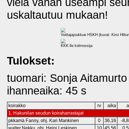
vielä vähän useampi seu
uskaltautuu mukaan!
Voittajajoukkue HSKH (kuvat: Kirsi Hiltu
KKK:lle kolmossija
Tulokset:
tuomari: Sonja Aitamurto
ihanneaika: 45 s
koirakko
rv
aika
a
1. Hakunilan seudun koiraharrastajat
pkkamä Fanny, ohj. Kari Mankinen
0
36,16
-8,
walter Nekku, ohj. Heini Leskinen
10
45,56
0,