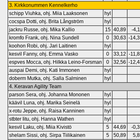
3. Kirkkonummen Kennelkerho
schipp Viuhka, ohj. Miia Laaksonen
hyl
cocspa Dotti, ohj. Brita Långström
hyl
jackru Russe, ohj. Mika Kallio
15
40,89
-4,
kromfo Frank, ohj. Nina Sundell
0
30,63
-14,
koohon Robi, ohj. Jari Laitinen
hyl
kesvil Fanny, ohj. Emma Vasko
0
33,12
-11,
espves Mocca, ohj. Hilkka Leino-Forsman
0
32,56
-12,
auspai Demi, ohj. Kati Immonen
hyl
doberm Mutka, ohj. Salla Salminen
hyl
4. Keravan Agility Team
parson Sera, ohj. Johanna Mononen
hyl
käävil Luna, ohj. Marika Seinelä
hyl
x-rotu Jeppe, ohj. Raisa Kanninen
hyl
stbter Iitu, ohj. Hanna Wathen
hyl
kesvil Laku, ohj. Miia Kivistö
5
44,69
-0,
shelam Sissi, ohj. Sirpa Tiilikainen
5
50,89
5,