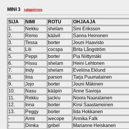
MINI 3
ratapiirros
SIJA
NIMI
ROTU
OHJAAJA
1.
Nekku
shelam
Sini Eriksson
2.
Remo
käävil
Sanna Heinonen
3.
Tessa
borter
Jouni Haavisto
4.
Lili
cocspa
Brita Långström
5.
Peppi
borter
Pia Niittymäki
6.
Hissu
shelam
Heini Lehtonen
7.
Indy
shelam
Eveliina Eklund
8.
Iina
parson
Tarja Puumalainen
9.
Jojo
borter
Jouni Mäkinen
10.
Nasu
kääpin
Anne Savioja
11.
Rekku
jackru
Noora Naaralainen
12.
Inna
borter
Kirsi Saastamoinen
13.
Peggy
borter
Iida Hokkanen
-
Armi
wecope
Annika Falk
-
Dimka
gribel
Marianne Heiskanen