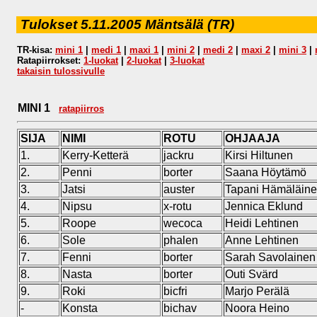
Tulokset 5.11.2005 Mäntsälä (TR)
TR-kisa:
mini 1
|
medi 1
|
maxi 1
|
mini 2
|
medi 2
|
maxi 2
|
mini 3
|
Ratapiirrokset:
1-luokat
|
2-luokat
|
3-luokat
takaisin tulossivulle
MINI 1
ratapiirros
SIJA
NIMI
ROTU
OHJAAJA
1.
Kerry-Ketterä
jackru
Kirsi Hiltunen
2.
Penni
borter
Saana Höytämö
3.
Jatsi
auster
Tapani Hämäläin
4.
Nipsu
x-rotu
Jennica Eklund
5.
Roope
wecoca
Heidi Lehtinen
6.
Sole
phalen
Anne Lehtinen
7.
Fenni
borter
Sarah Savolainen
8.
Nasta
borter
Outi Svärd
9.
Roki
bicfri
Marjo Perälä
-
Konsta
bichav
Noora Heino