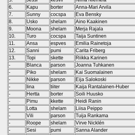
6.
Kapu
borter
Anna-Mari Arvila
7.
Sunny
cocspa
Eva Bensky
8.
Usko
shelam
Aino Kaakinen
9.
Moona
shelam
Merja Rajala
10.
Turo
cocspa
Taija Suntinen
11.
Ansa
espves
Emilia Rainetoja
12.
Sanni
pumi
Carita Friberg
13.
Topi
skette
Riikka Karinen
-
Blanca
parson
Joanna Tuhkanen
-
Piko
shelam
Kai Suomalainen
-
Nikke
parson
Eija Salokoski
-
Iina
tiiter
Kaija Rantalainen-Huber
-
Hertta
borter
Soili Huusko
-
Pimu
kkette
Heidi Ranin
-
Lotta
shelam
Liisa Peippo
-
Vili
parson
Tuija Rankama
-
Roope
shelam
Virve Nicklén
-
Sesi
pumi
Sanna Alander