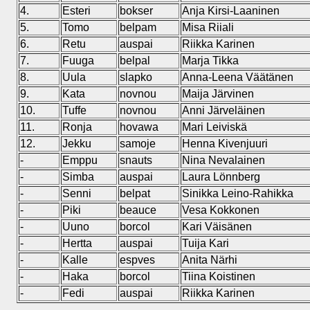
4.
Esteri
bokser
Anja Kirsi-Laaninen
5.
Tomo
belpam
Misa Riiali
6.
Retu
auspai
Riikka Karinen
7.
Fuuga
belpal
Marja Tikka
8.
Uula
slapko
Anna-Leena Väätänen
9.
Kata
novnou
Maija Järvinen
10.
Tuffe
novnou
Anni Järveläinen
11.
Ronja
hovawa
Mari Leiviskä
12.
Jekku
samoje
Henna Kivenjuuri
-
Emppu
snauts
Nina Nevalainen
-
Simba
auspai
Laura Lönnberg
-
Senni
belpat
Sinikka Leino-Rahikka
-
Piki
beauce
Vesa Kokkonen
-
Uuno
borcol
Kari Väisänen
-
Hertta
auspai
Tuija Kari
-
Kalle
espves
Anita Närhi
-
Haka
borcol
Tiina Koistinen
-
Fedi
auspai
Riikka Karinen