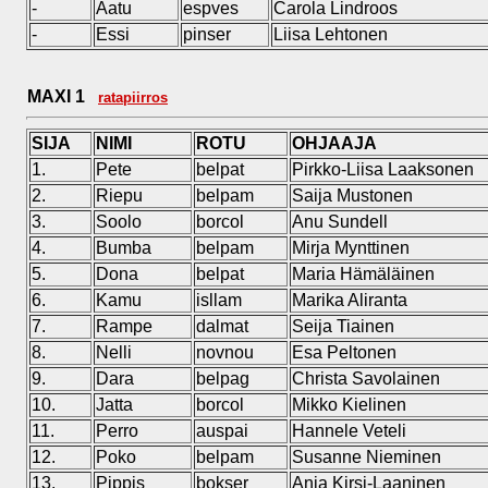
-
Aatu
espves
Carola Lindroos
-
Essi
pinser
Liisa Lehtonen
MAXI 1
ratapiirros
SIJA
NIMI
ROTU
OHJAAJA
1.
Pete
belpat
Pirkko-Liisa Laaksonen
2.
Riepu
belpam
Saija Mustonen
3.
Soolo
borcol
Anu Sundell
4.
Bumba
belpam
Mirja Mynttinen
5.
Dona
belpat
Maria Hämäläinen
6.
Kamu
isllam
Marika Aliranta
7.
Rampe
dalmat
Seija Tiainen
8.
Nelli
novnou
Esa Peltonen
9.
Dara
belpag
Christa Savolainen
10.
Jatta
borcol
Mikko Kielinen
11.
Perro
auspai
Hannele Veteli
12.
Poko
belpam
Susanne Nieminen
13.
Pippis
bokser
Anja Kirsi-Laaninen