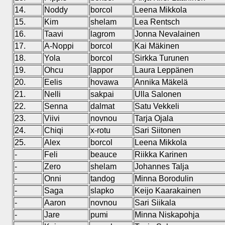
14.
Noddy
borcol
Leena Mikkola
15.
Kim
shelam
Lea Rentsch
16.
Taavi
lagrom
Jonna Nevalainen
17.
A-Noppi
borcol
Kai Mäkinen
18.
Yola
borcol
Sirkka Turunen
19.
Ohcu
lappor
Laura Leppänen
20.
Eelis
hovawa
Annika Mäkelä
21.
Nelli
sakpai
Ulla Salonen
22.
Senna
dalmat
Satu Vekkeli
23.
Viivi
novnou
Tarja Ojala
24.
Chiqi
x-rotu
Sari Siitonen
25.
Alex
borcol
Leena Mikkola
-
Feli
beauce
Riikka Karinen
-
Zero
shelam
Johannes Talja
-
Onni
tandog
Minna Borodulin
-
Saga
slapko
Keijo Kaarakainen
-
Aaron
novnou
Sari Siikala
-
Jare
pumi
Minna Niskapohja