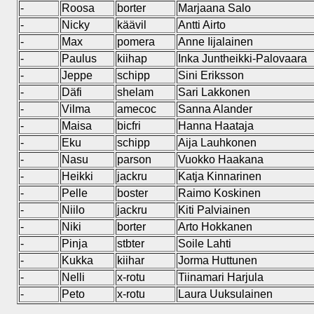
-
Roosa
borter
Marjaana Salo
-
Nicky
käävil
Antti Airto
-
Max
pomera
Anne Iijalainen
-
Paulus
kiihap
Inka Juntheikki-Palovaara
-
Jeppe
schipp
Sini Eriksson
-
Däfi
shelam
Sari Lakkonen
-
Vilma
amecoc
Sanna Alander
-
Maisa
bicfri
Hanna Haataja
-
Eku
schipp
Aija Lauhkonen
-
Nasu
parson
Vuokko Haakana
-
Heikki
jackru
Katja Kinnarinen
-
Pelle
boster
Raimo Koskinen
-
Niilo
jackru
Kiti Palviainen
-
Niki
borter
Arto Hokkanen
-
Pinja
stbter
Soile Lahti
-
Kukka
kiihar
Jorma Huttunen
-
Nelli
x-rotu
Tiinamari Harjula
-
Peto
x-rotu
Laura Uuksulainen