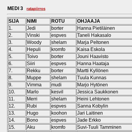
MEDI 3
ratapiirros
SIJA
NIMI
ROTU
OHJAAJA
1.
Jedi
borter
Hanna Pietiläinen
2.
Vinski
espves
Taneli Hakasalo
3.
Woody
shelam
Marja Peltonen
4.
Hepuli
kromfo
Kaisa Eskola
5.
Toivo
borter
Jouni Haavisto
6.
Siiri
espves
Hanna Haataja
7.
Rekku
borter
Martti Kyllönen
8.
Muppe
shelam
Tuula Kunnas
9.
Vimma
mudi
Marjo Hytönen
10.
Marlo
kesvil
Jessica Saukkonen
11.
Merri
shelam
Heini Lehtonen
12.
Rubi
espves
Sanna Kobylin
13.
Hugo
koohon
Jari Laitinen
14.
Bono
espves
Jade Erkko
15.
Aku
kromfo
Suvi-Tuuli Tamminen