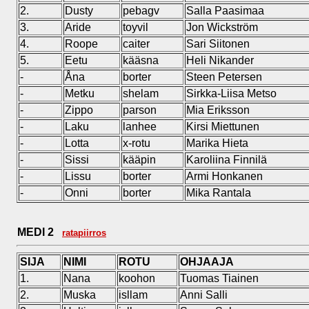
2.
Dusty
pebagv
Salla Paasimaa
3.
Aride
toyvil
Jon Wickström
4.
Roope
caiter
Sari Siitonen
5.
Eetu
kääsna
Heli Nikander
-
Åna
borter
Steen Petersen
-
Metku
shelam
Sirkka-Liisa Metso
-
Zippo
parson
Mia Eriksson
-
Laku
lanhee
Kirsi Miettunen
-
Lotta
x-rotu
Marika Hieta
-
Sissi
kääpin
Karoliina Finnilä
-
Lissu
borter
Armi Honkanen
-
Onni
borter
Mika Rantala
MEDI 2
ratapiirros
SIJA
NIMI
ROTU
OHJAAJA
1.
Nana
koohon
Tuomas Tiainen
2.
Muska
isllam
Anni Salli