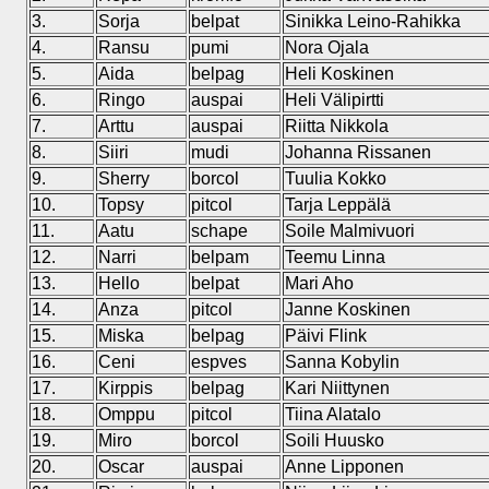
3.
Sorja
belpat
Sinikka Leino-Rahikka
4.
Ransu
pumi
Nora Ojala
5.
Aida
belpag
Heli Koskinen
6.
Ringo
auspai
Heli Välipirtti
7.
Arttu
auspai
Riitta Nikkola
8.
Siiri
mudi
Johanna Rissanen
9.
Sherry
borcol
Tuulia Kokko
10.
Topsy
pitcol
Tarja Leppälä
11.
Aatu
schape
Soile Malmivuori
12.
Narri
belpam
Teemu Linna
13.
Hello
belpat
Mari Aho
14.
Anza
pitcol
Janne Koskinen
15.
Miska
belpag
Päivi Flink
16.
Ceni
espves
Sanna Kobylin
17.
Kirppis
belpag
Kari Niittynen
18.
Omppu
pitcol
Tiina Alatalo
19.
Miro
borcol
Soili Huusko
20.
Oscar
auspai
Anne Lipponen