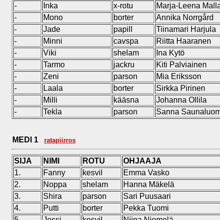
-
Inka
x-rotu
Marja-Leena Malla
-
Mono
borter
Annika Norrgård
-
Jade
papill
Tiinamari Harjula
-
Minni
cavspa
Riitta Haaranen
-
Viki
shelam
Ina Kytö
-
Tarmo
jackru
Kiti Palviainen
-
Zeni
parson
Mia Eriksson
-
Laala
borter
Sirkka Pirinen
-
Milli
kääsna
Johanna Ollila
-
Tekla
parson
Sanna Saunaluo
MEDI 1
ratapiirros
SIJA
NIMI
ROTU
OHJAAJA
1.
Fanny
kesvil
Emma Vasko
2.
Noppa
shelam
Hanna Mäkelä
3.
Shira
parson
Sari Puusaari
4.
Putti
borter
Pekka Tuomi
5.
Jessi
kesvil
Niina Niemelä