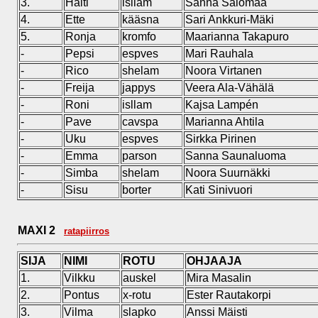
3.
Halti
isllam
Sanna Salomaa
4.
Ette
kääsna
Sari Ankkuri-Mäki
5.
Ronja
kromfo
Maarianna Takapuro
-
Pepsi
espves
Mari Rauhala
-
Rico
shelam
Noora Virtanen
-
Freija
jappys
Veera Ala-Vähälä
-
Roni
isllam
Kajsa Lampén
-
Pave
cavspa
Marianna Ahtila
-
Uku
espves
Sirkka Pirinen
-
Emma
parson
Sanna Saunaluoma
-
Simba
shelam
Noora Suurnäkki
-
Sisu
borter
Kati Sinivuori
MAXI 2
ratapiirros
SIJA
NIMI
ROTU
OHJAAJA
1.
Vilkku
auskel
Mira Masalin
2.
Pontus
x-rotu
Ester Rautakorpi
3.
Vilma
slapko
Anssi Mäisti