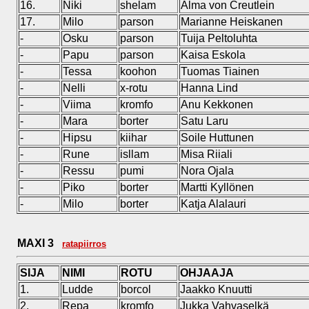
16.
Niki
shelam
Alma von Creutlein
17.
Milo
parson
Marianne Heiskanen
-
Osku
parson
Tuija Peltoluhta
-
Papu
parson
Kaisa Eskola
-
Tessa
koohon
Tuomas Tiainen
-
Nelli
x-rotu
Hanna Lind
-
Viima
kromfo
Anu Kekkonen
-
Mara
borter
Satu Laru
-
Hipsu
kiihar
Soile Huttunen
-
Rune
isllam
Misa Riiali
-
Ressu
pumi
Nora Ojala
-
Piko
borter
Martti Kyllönen
-
Milo
borter
Katja Alalauri
MAXI 3
ratapiirros
SIJA
NIMI
ROTU
OHJAAJA
1.
Ludde
borcol
Jaakko Knuutti
2.
Repa
kromfo
Jukka Vahvaselkä