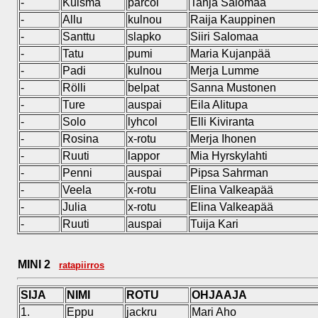
-
Kuisma
parcol
Tanja Salomaa
-
Allu
kulnou
Raija Kauppinen
-
Santtu
slapko
Siiri Salomaa
-
Tatu
pumi
Maria Kujanpää
-
Padi
kulnou
Merja Lumme
-
Rölli
belpat
Sanna Mustonen
-
Ture
auspai
Eila Alitupa
-
Solo
lyhcol
Elli Kiviranta
-
Rosina
x-rotu
Merja Ihonen
-
Ruuti
lappor
Mia Hyrskylahti
-
Penni
auspai
Pipsa Sahrman
-
Veela
x-rotu
Elina Valkeapää
-
Julia
x-rotu
Elina Valkeapää
-
Ruuti
auspai
Tuija Kari
MINI 2
ratapiirros
SIJA
NIMI
ROTU
OHJAAJA
1.
Eppu
jackru
Mari Aho