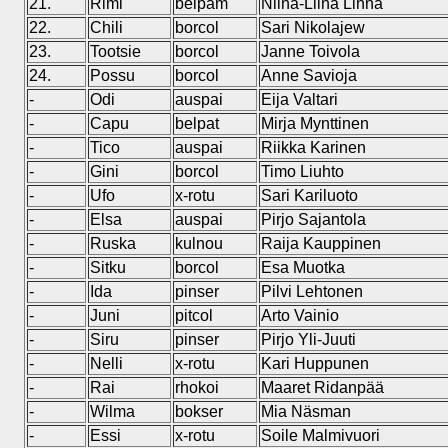
21.
Rimi
belpam
Niina-Liina Linna
22.
Chili
borcol
Sari Nikolajew
23.
Tootsie
borcol
Janne Toivola
24.
Possu
borcol
Anne Savioja
-
Odi
auspai
Eija Valtari
-
Capu
belpat
Mirja Mynttinen
-
Tico
auspai
Riikka Karinen
-
Gini
borcol
Timo Liuhto
-
Ufo
x-rotu
Sari Kariluoto
-
Elsa
auspai
Pirjo Sajantola
-
Ruska
kulnou
Raija Kauppinen
-
Sitku
borcol
Esa Muotka
-
Ida
pinser
Pilvi Lehtonen
-
Juni
pitcol
Arto Vainio
-
Siru
pinser
Pirjo Yli-Juuti
-
Nelli
x-rotu
Kari Huppunen
-
Rai
rhokoi
Maaret Ridanpää
-
Wilma
bokser
Mia Näsman
-
Essi
x-rotu
Soile Malmivuori