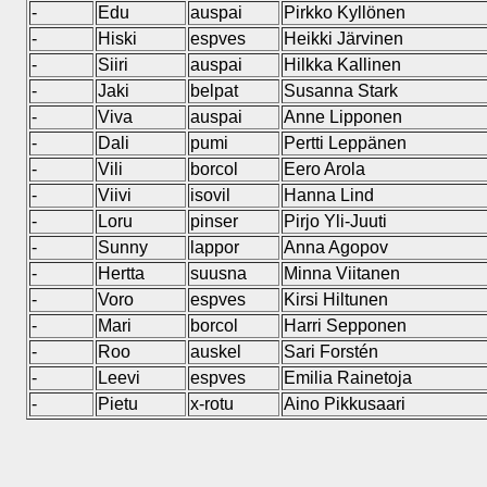
-
Edu
auspai
Pirkko Kyllönen
-
Hiski
espves
Heikki Järvinen
-
Siiri
auspai
Hilkka Kallinen
-
Jaki
belpat
Susanna Stark
-
Viva
auspai
Anne Lipponen
-
Dali
pumi
Pertti Leppänen
-
Vili
borcol
Eero Arola
-
Viivi
isovil
Hanna Lind
-
Loru
pinser
Pirjo Yli-Juuti
-
Sunny
lappor
Anna Agopov
-
Hertta
suusna
Minna Viitanen
-
Voro
espves
Kirsi Hiltunen
-
Mari
borcol
Harri Sepponen
-
Roo
auskel
Sari Forstén
-
Leevi
espves
Emilia Rainetoja
-
Pietu
x-rotu
Aino Pikkusaari