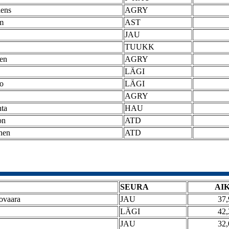
lens
AGRY
m
AST
JAU
TUUKK
nen
AGRY
LÄGI
o
LÄGI
AGRY
nta
HAU
on
ATD
nen
ATD
SEURA
AI
lovaara
JAU
37,
LÄGI
42,
JAU
32,