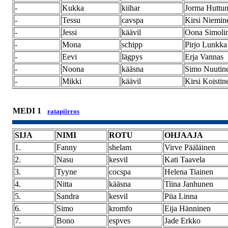
-
Kukka
kiihar
Jorma Huttu
-
Tessu
cavspa
Kirsi Niemin
-
Jessi
käävil
Oona Simoli
-
Mona
schipp
Pirjo Lunkka
-
Eevi
lägpys
Erja Vannas
-
Noona
kääsna
Simo Nuutin
-
Mikki
käävil
Kirsi Koistin
MEDI 1
ratapiirros
SIJA
NIMI
ROTU
OHJAAJA
1.
Fanny
shelam
Virve Pääläinen
2.
Nasu
kesvil
Kati Taavela
3.
Tyyne
cocspa
Helena Tiainen
4.
Nitta
kääsna
Tiina Janhunen
5.
Sandra
kesvil
Piia Linna
6.
Simo
kromfo
Eija Hänninen
7.
Bono
espves
Jade Erkko