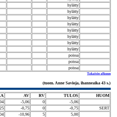
hylätty
hylätty
hylätty
hylätty
hylätty
hylätty
hylätty
hylätty
poissa
poissa
poissa
Takaisin alkuun
(tuom. Anne Savioja, ihanneaika 43 s.)
KA
AV
RV
TULOS
HUOM
94
-5,06
0
-5,06
25
-0,75
0
-0,75
SERT
04
-10,96
5
5,00