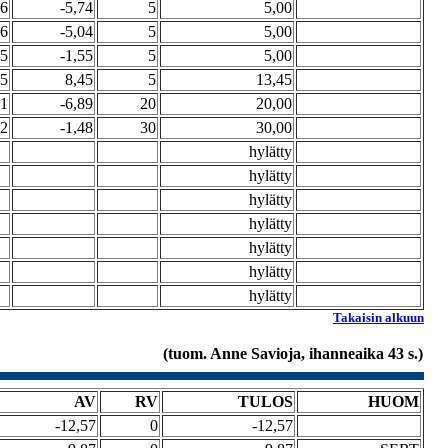
26
-5,74
5
5,00
96
-5,04
5
5,00
45
-1,55
5
5,00
45
8,45
5
13,45
11
-6,89
20
20,00
52
-1,48
30
30,00
hylätty
hylätty
hylätty
hylätty
hylätty
hylätty
hylätty
Takaisin alkuun
(tuom. Anne Savioja, ihanneaika 43 s.)
AV
RV
TULOS
HUOM
-12,57
0
-12,57