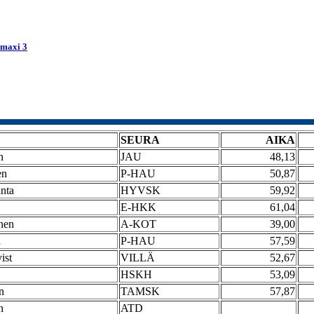
maxi 3
SEURA
AIKA
n
JAU
48,13
en
P-HAU
50,87
nta
HYVSK
59,92
E-HKK
61,04
nen
A-KOT
39,00
n
P-HAU
57,59
ist
VILLÄ
52,67
HSKH
53,09
n
TAMSK
57,87
n
ATD