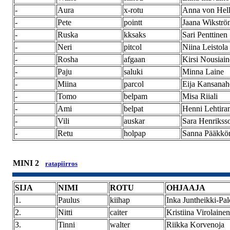
-
Aura
x-rotu
Anna von Hel
-
Pete
pointt
Jaana Wikströ
-
Ruska
kksaks
Sari Penttinen
-
Neri
pitcol
Niina Leistola
-
Rosha
afgaan
Kirsi Nousiai
-
Paju
saluki
Minna Laine
-
Miina
parcol
Eija Kansanah
-
Tomo
belpam
Misa Riiali
-
Ami
belpat
Henni Lehtira
-
Vili
auskar
Sara Henrikss
-
Retu
holpap
Sanna Pääkkö
MINI 2
ratapiirros
SIJA
NIMI
ROTU
OHJAAJA
1.
Paulus
kiihap
Inka Juntheikki-Pa
2.
Nitti
caiter
Kristiina Virolainen
3.
Tinni
walter
Riikka Korvenoja