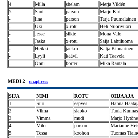
4.
Milla
shelam
Merja Vildén
5.
Sani
parson
Marju Kiri
-
Iina
parson
Tarja Puumalainen
-
Uki
x-rotu
Heli Nuorivuori
-
Jesse
silkte
Mona Valo
-
Jaska
x-rotu
Saija Lahtiluoma
-
Heikki
jackru
Katja Kinnarinen
-
Lyyli
käävil
Kati Taavela
-
Onni
borter
Mika Rantala
MEDI 2
ratapiirros
SIJA
NIMI
ROTU
OHJAAJA
1.
Siiri
espves
Hanna Haataj
2.
Vilma
slapko
Tuula Kunnas
3.
Vimma
mudi
Marjo Hytön
4.
Milo
parson
Marianne Hei
5.
Tessa
koohon
Tuomas Tiain