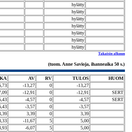
hylätty
hylätty
hylätty
hylätty
hylätty
hylätty
hylätty
Takaisin alkuun
(tuom. Anne Savioja, ihanneaika 50 s.)
IKA
AV
RV
TULOS
HUOM
6,73
-13,27
0
-13,27
7,09
-12,91
0
-12,91
SERT
5,43
-4,57
0
-4,57
SERT
6,43
-3,57
0
-3,57
3,39
3,39
0
3,39
8,33
-11,67
5
5,00
3,93
-6,07
5
5,00