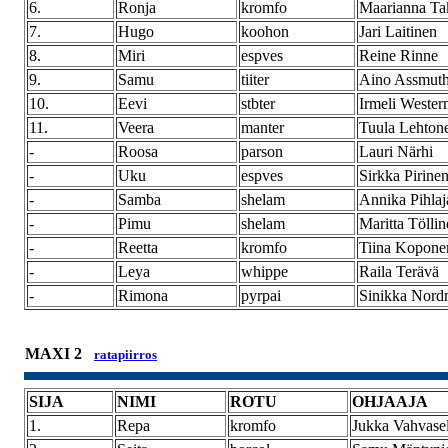
6.
Ronja
kromfo
Maarianna Ta
7.
Hugo
koohon
Jari Laitinen
8.
Miri
espves
Reine Rinne
9.
Samu
tiiter
Aino Assmut
10.
Eevi
stbter
Irmeli Wester
11.
Veera
manter
Tuula Lehton
-
Roosa
parson
Lauri Närhi
-
Uku
espves
Sirkka Pirine
-
Samba
shelam
Annika Pihlaj
-
Pimu
shelam
Maritta Tölli
-
Reetta
kromfo
Tiina Kopone
-
Leya
whippe
Raila Terävä
-
Rimona
pyrpai
Sinikka Nor
MAXI 2
ratapiirros
SIJA
NIMI
ROTU
OHJAAJA
1.
Repa
kromfo
Jukka Vahvase