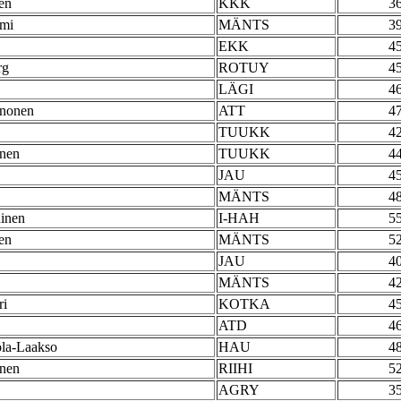
en
KKK
3
emi
MÄNTS
3
EKK
4
rg
ROTUY
4
LÄGI
4
nonen
ATT
4
TUUKK
4
nen
TUUKK
4
JAU
4
MÄNTS
4
inen
I-HAH
5
en
MÄNTS
5
JAU
4
MÄNTS
4
ri
KOTKA
4
ATD
4
la-Laakso
HAU
4
anen
RIIHI
5
AGRY
3