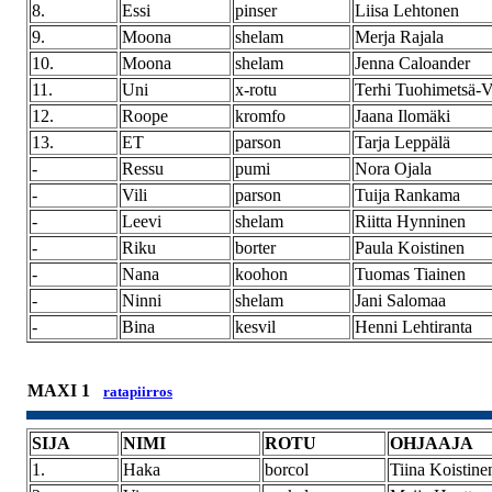
8.
Essi
pinser
Liisa Lehtonen
9.
Moona
shelam
Merja Rajala
10.
Moona
shelam
Jenna Caloander
11.
Uni
x-rotu
Terhi Tuohimetsä-
12.
Roope
kromfo
Jaana Ilomäki
13.
ET
parson
Tarja Leppälä
-
Ressu
pumi
Nora Ojala
-
Vili
parson
Tuija Rankama
-
Leevi
shelam
Riitta Hynninen
-
Riku
borter
Paula Koistinen
-
Nana
koohon
Tuomas Tiainen
-
Ninni
shelam
Jani Salomaa
-
Bina
kesvil
Henni Lehtiranta
MAXI 1
ratapiirros
SIJA
NIMI
ROTU
OHJAAJA
1.
Haka
borcol
Tiina Koistine