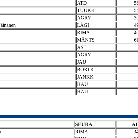
ATD
5
TUUKK
5
AGRY
3
Väinänen
LÄGI
4
RIMA
4
MÄNTS
6
AST
AGRY
JAU
BORTK
JANKK
HAU
HAU
SEURA
A
n
RIMA
3