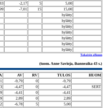
83
-2,17
5
5,00
99
-7,01
15
15,00
hylätty
hylätty
hylätty
hylätty
hylätty
hylätty
hylätty
Takaisin alkuun
(tuom. Anne Savioja, ihanneaika 43 s.)
A
AV
RV
TULOS
HUOM
21
-9,79
0
-9,79
53
-4,47
0
-4,47
SERT
59
-4,41
0
-4,41
89
2,89
0
2,89
22
-6,78
5
5,00