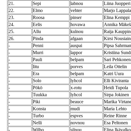
21.
Sepi
labnou
Liina Juopperi
22.
Elmo
vehter
Marjo Lappala
23.
Roosa
pinser
Elina Kemppi
24.
Eelis
hovawa
Annika Mäkel
25.
Allu
kulnou
Raija Kauppin
26.
Pinda
afgaan
Kirsi Nousiai
-
Penni
auspai
Pipsa Sahrma
-
Murri
lappor
Kristiina Sun
-
Pauli
belpam
Sari Pehkonen
-
Iitu
porves
Leila Ottelin
-
Era
belpam
Katri Uura
-
Solo
lyhcol
Elli Kiviranta
-
Pökö
x-rotu
Heidi Tupola
-
Tuukka
lyhcol
Sirpa Jokinen
-
Piki
beauce
Marika Virtan
-
Konsta
mudi
Maria Lehto
-
Turbo
espves
Reine Rinne
-
Nelli
novnou
Esa Peltonen
-
Wilho
silnou
Elina Ikävalko