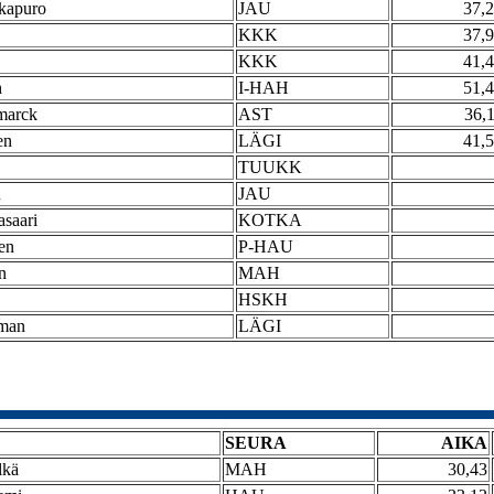
kapuro
JAU
37,
KKK
37,
KKK
41,
h
I-HAH
51,
marck
AST
36,
en
LÄGI
41,
TUUKK
n
JAU
asaari
KOTKA
nen
P-HAU
n
MAH
HSKH
dman
LÄGI
SEURA
AIKA
lkä
MAH
30,43