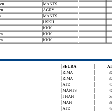
nen
MÄNTS
en
AGRY
n
MÄNTS
HSKH
KKK
en
KKK
en
KKK
SEURA
A
RIMA
3
RIMA
3
ATD
4
MÄNTS
4
I-HAH
5
MAH
3
ATD
4