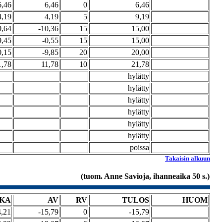
6,46
6,46
0
6,46
4,19
4,19
5
9,19
9,64
-10,36
15
15,00
9,45
-0,55
15
15,00
0,15
-9,85
20
20,00
1,78
11,78
10
21,78
hylätty
hylätty
hylätty
hylätty
hylätty
hylätty
poissa
Takaisin alkuun
(tuom. Anne Savioja, ihanneaika 50 s.)
IKA
AV
RV
TULOS
HUOM
4,21
-15,79
0
-15,79