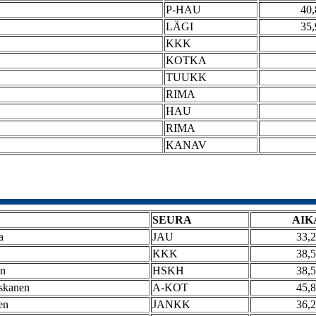
P-HAU
40,
LÄGI
35,
KKK
KOTKA
TUUKK
RIMA
HAU
RIMA
KANAV
SEURA
AIK
a
JAU
33,
KKK
38,
en
HSKH
38,
skanen
A-KOT
45,
en
JANKK
36,