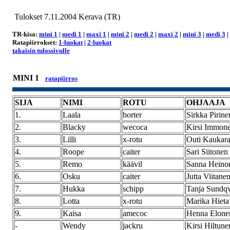
Tulokset 7.11.2004 Kerava (TR)
TR-kisa:
mini 1
|
medi 1
|
maxi 1
|
mini 2
|
medi 2
|
maxi 2
|
mini 3
|
medi 3
|
Ratapiirrokset:
1-luokat
|
2-luokat
takaisin tulossivulle
MINI 1
ratapiirros
SIJA
NIMI
ROTU
OHJAAJA
1.
Laala
borter
Sirkka Pirine
2.
Blacky
wecoca
Kirsi Immon
3.
Lilli
x-rotu
Outi Kaukara
4.
Roope
caiter
Sari Siitonen
5.
Remo
käävil
Sanna Heino
6.
Osku
caiter
Jutta Viitane
7.
Hukka
schipp
Tanja Sundqv
8.
Lotta
x-rotu
Marika Hieta
9.
Kaisa
amecoc
Henna Elone
-
Wendy
jackru
Kirsi Hiltune