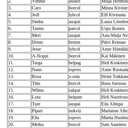
2.
Vimma
auskel
Maija Hentton
3.
Caro
borcol
Minna Kivini
4.
Jedi
lyhcol
Elli Kiviranta
5.
Simba
auspai
Laura Lönnbe
6.
Tarmo
parcol
Urpo Ikonen
7.
Meri
auspai
Anu-Maija Ne
8.
Demo
breton
Päivi Reiman
9.
Jesse
lyhcol
Anne Hämäläi
10.
A-Noppi
borcol
Kai Mäkinen
11.
Targa
belpag
Heli Koskinen
12.
Nano
espves
Anne Ruotsala
13.
Rosa
x-rotu
Heini Toikkan
14.
Tiitu
borcol
Ilona Joensuu
15.
Wilma
sakpai
Heli Koskinen
16.
Lora
belpam
Heli Nuorivuo
17.
Ture
auspai
Eila Alitupa
18.
Pipari
unkviz
Marianne Alho
19.
Ella
espves
Marita Huuht
20.
Metku
borcol
Satu Saarinen