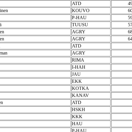
ATD
4
inen
KOUVO
6
P-HAU
5
ä
TUUSU
5
en
AGRY
6
nen
AGRY
6
n
ATD
dman
AGRY
RIMA
I-HAH
JAU
EKK
KOTKA
KANAV
en
ATD
HSKH
KKK
HAU
P-HAU