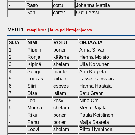
-
Ratto
cottul
Johanna Mattila
-
Sani
caiter
Outi Lerssi
MEDI 1
ratapiirros
|
kuva palkintojenjaosta
SIJA
NIMI
ROTU
OHJAAJA
1.
Pippin
borter
Anna Silvan
2.
Ronja
kääsna
Henna Moisio
3.
Kipinä
shelam
Ulla Koivunen
4.
Sengi
manter
Anu Korpela
5.
Luukas
kiihap
Lasse Palovaara
6.
Siiri
espves
Hanna Haataja
7.
Disa
isllam
Satu Grahn
8.
Topi
kesvil
Nina Örn
9.
Moona
shelam
Merja Rajala
-
Riku
borter
Paula Koistinen
-
Panu
borter
Maija Saarela
-
Leevi
shelam
Riitta Hynninen