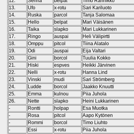
12.
Senna
belpat
Timo Rannikko
13.
Ufo
x-rotu
Sari Kariluoto
14.
Ruska
parcol
Tanja Salomaa
15.
Hello
belpat
Mari Väisänen
16.
Taika
slapko
Mari Lukkarinen
17.
Ringo
auspai
Heli Välipirtti
18.
Omppu
pitcol
Tiina Alatalo
19.
Odi
auspai
Eija Valtari
20.
Gini
borcol
Tuulia Kokko
21.
Hiski
espves
Heikki Järvinen
22.
Nelli
x-rotu
Hanna Lind
23.
Vinski
mudi
Sari Strömberg
24.
Ludde
borcol
Jaakko Knuutti
25.
Emma
kulnou
Piia Juhola
26.
Nette
slapko
Heini Lukkarinen
-
Rontti
holpap
Esa Muotka
-
Rosa
pitcol
Aapo Kytönen
-
Rommi
borcol
Timo Liuhto
-
Essi
x-rotu
Piia Juhola