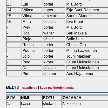
13.
Elli
borter
Mia Borg
14.
Wilma
borter
Erja Suni-Räsänen
15.
Vilma
amecoc
Sanna Alander
16.
Mitra
cocspa
Eve Blom
-
Pyry
borter
Mia Borg
-
Rosi
walter
Sari Mäkelä
-
Pinja
stbter
Soile Lahti
-
Reetta
borter
Christa Örn
-
Puuma
borter
Minna Laaksonen
-
Jojo
borter
Jouni Mäkinen
-
Peto
x-rotu
Laura Uuksulainen
-
Dali
cavspa
Laura Uuksulainen
-
Pirre
shelam
Anu Rajaheimo
MEDI 3
ratapiirros
|
kuva palkintojenjaosta
SIJA
NIMI
ROTU
OHJAAJA
1.
Lassi
shelam
Niko Helin