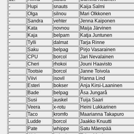
-
Hupi
snauts
Kaija Salmi
-
Olga
silnou
Mari Olkkonen
-
Sandra
vehter
Jenna Kaiponen
-
Kata
novnou
Maija Järvinen
-
Kaja
belpam
Katja Juntunen
-
Tylli
dalmat
Tarja Rinne
-
Saku
belpag
Pirjo Vasarainen
-
CPU
borcol
Jari Nevalainen
-
Cheri
rhokoi
Jouni Haavisto
-
Tootsie
borcol
Janne Toivola
-
Viivi
isovil
Hanna Lind
-
Esteri
bokser
Anja Kirsi-Laaninen
-
Bade
belpag
Åsa Jungarå
-
Susi
auskel
Tuija Saari
-
Veera
x-rotu
Heini Lukkarinen
-
Taco
kromfo
Maarianna Takapuro
-
Ludde
borcol
Jaakko Knuutti
-
Pate
whippe
Satu Mäenpää