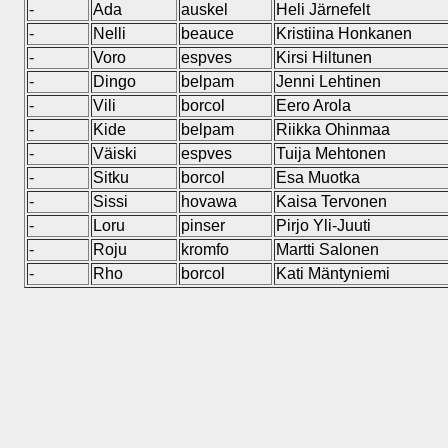
-
Ada
auskel
Heli Järnefelt
-
Nelli
beauce
Kristiina Honkanen
-
Voro
espves
Kirsi Hiltunen
-
Dingo
belpam
Jenni Lehtinen
-
Vili
borcol
Eero Arola
-
Kide
belpam
Riikka Ohinmaa
-
Väiski
espves
Tuija Mehtonen
-
Sitku
borcol
Esa Muotka
-
Sissi
hovawa
Kaisa Tervonen
-
Loru
pinser
Pirjo Yli-Juuti
-
Roju
kromfo
Martti Salonen
-
Rho
borcol
Kati Mäntyniemi