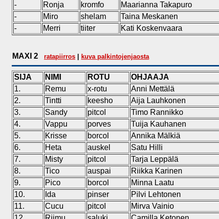
-
Ronja
kromfo
Maarianna Takapuro
-
Miro
shelam
Taina Meskanen
-
Merri
tiiter
Kati Koskenvaara
MAXI 2
ratapiirros
|
kuva palkintojenjaosta
SIJA
NIMI
ROTU
OHJAAJA
1.
Remu
x-rotu
Anni Mettälä
2.
Tintti
keesho
Aija Lauhkonen
3.
Sandy
pitcol
Timo Rannikko
4.
Vappu
porves
Tuija Kauhanen
5.
Krisse
borcol
Annika Mälkiä
6.
Heta
auskel
Satu Hilli
7.
Misty
pitcol
Tarja Leppälä
8.
Tico
auspai
Riikka Karinen
9.
Pico
borcol
Minna Laatu
10.
Ida
pinser
Pilvi Lehtonen
11.
Cucu
pitcol
Mirva Vainio
12.
Riimu
saluki
Camilla Ketonen