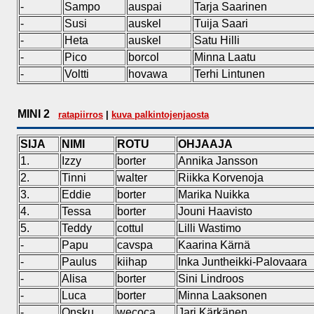
-
Sampo
auspai
Tarja Saarinen
-
Susi
auskel
Tuija Saari
-
Heta
auskel
Satu Hilli
-
Pico
borcol
Minna Laatu
-
Voltti
hovawa
Terhi Lintunen
MINI 2
ratapiirros
|
kuva palkintojenjaosta
SIJA
NIMI
ROTU
OHJAAJA
1.
Izzy
borter
Annika Jansson
2.
Tinni
walter
Riikka Korvenoja
3.
Eddie
borter
Marika Nuikka
4.
Tessa
borter
Jouni Haavisto
5.
Teddy
cottul
Lilli Wastimo
-
Papu
cavspa
Kaarina Kärnä
-
Paulus
kiihap
Inka Juntheikki-Palovaara
-
Alisa
borter
Sini Lindroos
-
Luca
borter
Minna Laaksonen
-
Onsku
wecoca
Jari Kärkänen