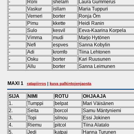
-
Roni
shelam
Laura Gummerus
-
Vaskur
isllam
Maria Tuppuri
-
Verneri
borter
Ronja Örn
-
Pimu
kkette
Heidi Ranin
-
Sulo
kesvil
Eeva-Kaarina Korpela
-
Vimma
mudi
Marjo Hytönen
-
Nefi
espves
Sanna Kobylin
-
Adi
kromfo
Tiina Lehtonen
-
Osku
borter
Kari Ruusunen
-
Allu
borter
Sanna Leimunen
MAXI 1
ratapiirros
|
kuva palkintojenjaosta
SIJA
NIMI
ROTU
OHJAAJA
1.
Tumppi
belpat
Mari Väisänen
2.
Seita
borcol
Samu Mäntyniemi
3.
Topi
silnou
Essi Jokinen
4.
Riemu
pitcol
Tiina Alatalo
5.
Jedi
katpai
Hanna Turunen