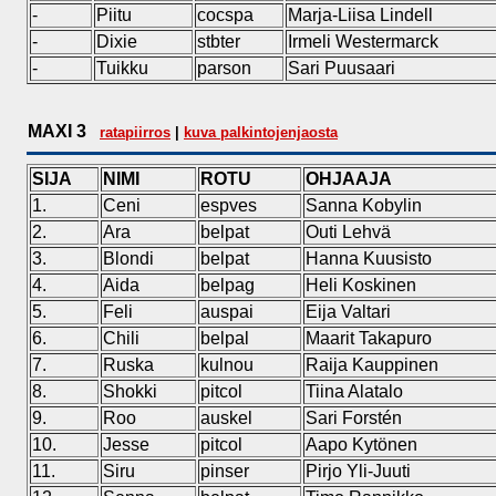
-
Piitu
cocspa
Marja-Liisa Lindell
-
Dixie
stbter
Irmeli Westermarck
-
Tuikku
parson
Sari Puusaari
MAXI 3
ratapiirros
|
kuva palkintojenjaosta
SIJA
NIMI
ROTU
OHJAAJA
1.
Ceni
espves
Sanna Kobylin
2.
Ara
belpat
Outi Lehvä
3.
Blondi
belpat
Hanna Kuusisto
4.
Aida
belpag
Heli Koskinen
5.
Feli
auspai
Eija Valtari
6.
Chili
belpal
Maarit Takapuro
7.
Ruska
kulnou
Raija Kauppinen
8.
Shokki
pitcol
Tiina Alatalo
9.
Roo
auskel
Sari Forstén
10.
Jesse
pitcol
Aapo Kytönen
11.
Siru
pinser
Pirjo Yli-Juuti