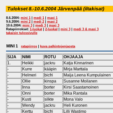
Tulokset 8.-10.6.2004 Järvenpää (iltakisat)
8.6.2004:
mini 1
|
medi 1
|
maxi 1
9.6.2004:
mini 2
|
medi 2
|
maxi 2
10.6.2004:
mini 3
|
medi 3
|
maxi 3
Ratapiirrokset:
1-luokat
|
2-luokat
|
mini 3
|
medi 3 & maxi 3
takaisin tulossivulle
MINI 1
ratapiirros
|
kuva palkintojenjaosta
SIJA
NIMI
ROTU
OHJAAJA
1.
Heikki
jackru
Katja Kinnarinen
-
Kurre
kääpin
Mirja Marttala
-
Helmeri
bicfri
Maija Leena Kumpulainen
-
Ollie
kinspa
Susanne Moilanen
-
Inna
borter
Kirsi Saastamoinen
-
Onni
borter
Mika Rantala
-
Kusti
silkte
Mona Valo
-
Wendy
jackru
Heli Kuronen
-
Kerttu
bicfri
Lilli Wastimo