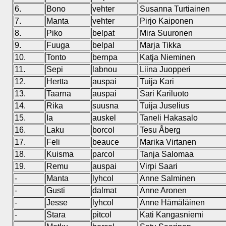
6.
Bono
vehter
Susanna Turtiainen
7.
Manta
vehter
Pirjo Kaiponen
8.
Piko
belpat
Mira Suuronen
9.
Fuuga
belpal
Marja Tikka
10.
Tonto
bernpa
Katja Nieminen
11.
Sepi
labnou
Liina Juopperi
12.
Hertta
auspai
Tuija Kari
13.
Taarna
auspai
Sari Kariluoto
14.
Rika
suusna
Tuija Juselius
15.
Ia
auskel
Taneli Hakasalo
16.
Laku
borcol
Tesu Åberg
17.
Feli
beauce
Marika Virtanen
18.
Kuisma
parcol
Tanja Salomaa
19.
Remu
auspai
Virpi Saari
-
Manta
lyhcol
Anne Salminen
-
Gusti
dalmat
Anne Aronen
-
Jesse
lyhcol
Anne Hämäläinen
-
Stara
pitcol
Kati Kangasniemi