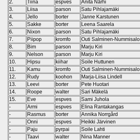
2.
Tiina
espves
Anita Närhi
3.
Liisa
parson
Satu Pihlajamäki
4.
Jello
borter
Janne Karstunen
5.
Sakke
borter
Leena Saarela
6.
Nixon
parson
Satu Pihlajamäki
7.
Piipop
kromfo
Outi Salminen-Nummisalo
8.
Bim
parson
Marju Kiri
9.
Nelson
parson
Marju Kiri
10.
Hipsu
kiihar
Soile Huttunen
11.
Kamu
kromfo
Outi Salminen-Nummisalo
12.
Rudy
koohon
Marja-Liisa Lindell
13.
Leevi
borter
Pete Huotari
14.
Roope
walter
Sari Mäkelä
15.
Eve
espves
Sami Juhola
-
Armi
espves
Elina Rantakangas
-
Rasmus
borter
Annika Norrgård
-
Onni
espves
Heikki Järvinen
-
Paju
pyrpai
Soile Lahti
-
Taavi
walter
Nina Manner