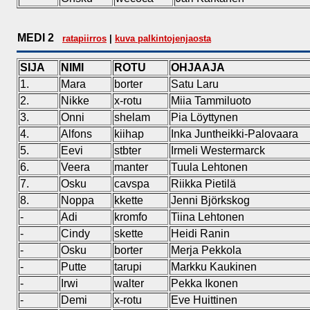
MEDI 2
ratapiirros
|
kuva palkintojenjaosta
SIJA
NIMI
ROTU
OHJAAJA
1.
Mara
borter
Satu Laru
2.
Nikke
x-rotu
Miia Tammiluoto
3.
Onni
shelam
Pia Löyttynen
4.
Alfons
kiihap
Inka Juntheikki-Palovaara
5.
Eevi
stbter
Irmeli Westermarck
6.
Veera
manter
Tuula Lehtonen
7.
Osku
cavspa
Riikka Pietilä
8.
Noppa
kkette
Jenni Björkskog
-
Adi
kromfo
Tiina Lehtonen
-
Cindy
skette
Heidi Ranin
-
Osku
borter
Merja Pekkola
-
Putte
tarupi
Markku Kaukinen
-
Irwi
walter
Pekka Ikonen
-
Demi
x-rotu
Eve Huittinen