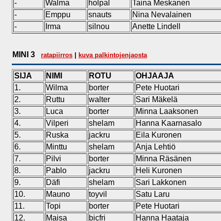
-
Walma
holpal
Taina Meskanen
-
Emppu
snauts
Nina Nevalainen
-
Irma
silnou
Anette Lindell
MINI 3
ratapiirros
|
kuva palkintojenjaosta
SIJA
NIMI
ROTU
OHJAAJA
1.
Wilma
borter
Pete Huotari
2.
Ruttu
walter
Sari Mäkelä
3.
Luca
borter
Minna Laaksonen
4.
Vilperi
shelam
Hanna Kaarnasalo
5.
Ruska
jackru
Eila Kuronen
6.
Minttu
shelam
Anja Lehtiö
7.
Pilvi
borter
Minna Räsänen
8.
Pablo
jackru
Heli Kuronen
9.
Däfi
shelam
Sari Lakkonen
10.
Mauno
toyvil
Satu Laru
11.
Topi
borter
Pete Huotari
12.
Maisa
bicfri
Hanna Haataja