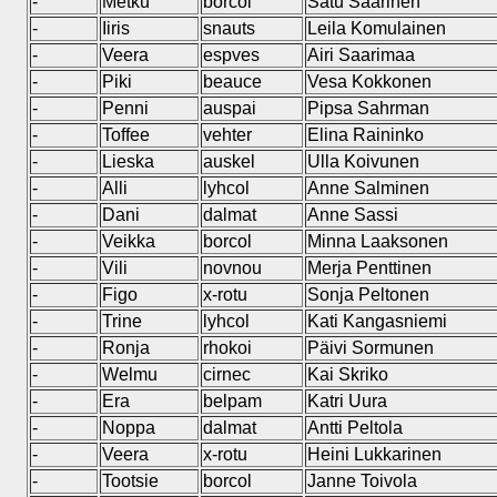
-
Metku
borcol
Satu Saarinen
-
Iiris
snauts
Leila Komulainen
-
Veera
espves
Airi Saarimaa
-
Piki
beauce
Vesa Kokkonen
-
Penni
auspai
Pipsa Sahrman
-
Toffee
vehter
Elina Raininko
-
Lieska
auskel
Ulla Koivunen
-
Alli
lyhcol
Anne Salminen
-
Dani
dalmat
Anne Sassi
-
Veikka
borcol
Minna Laaksonen
-
Vili
novnou
Merja Penttinen
-
Figo
x-rotu
Sonja Peltonen
-
Trine
lyhcol
Kati Kangasniemi
-
Ronja
rhokoi
Päivi Sormunen
-
Welmu
cirnec
Kai Skriko
-
Era
belpam
Katri Uura
-
Noppa
dalmat
Antti Peltola
-
Veera
x-rotu
Heini Lukkarinen
-
Tootsie
borcol
Janne Toivola