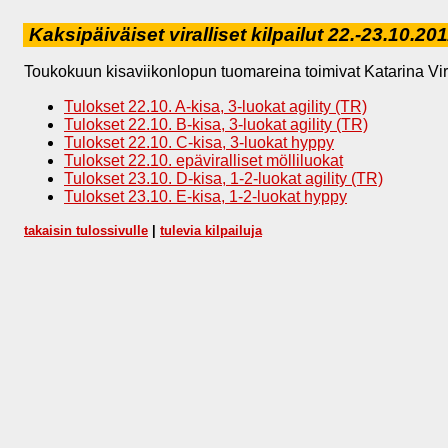
Kaksipäiväiset viralliset kilpailut 22.-23.10.20
Toukokuun kisaviikonlopun tuomareina toimivat Katarina Virkkal
Tulokset 22.10. A-kisa, 3-luokat agility (TR)
Tulokset 22.10. B-kisa, 3-luokat agility (TR)
Tulokset 22.10. C-kisa, 3-luokat hyppy
Tulokset 22.10. epäviralliset mölliluokat
Tulokset 23.10. D-kisa, 1-2-luokat agility (TR)
Tulokset 23.10. E-kisa, 1-2-luokat hyppy
takaisin tulossivulle
|
tulevia kilpailuja