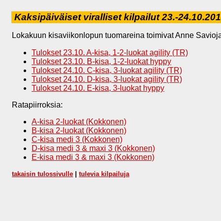
Kaksipäiväiset viralliset kilpailut 23.-24.10.20
Lokakuun kisaviikonlopun tuomareina toimivat Anne Savioja ja 
Tulokset 23.10. A-kisa, 1-2-luokat agility (TR)
Tulokset 23.10. B-kisa, 1-2-luokat hyppy
Tulokset 24.10. C-kisa, 3-luokat agility (TR)
Tulokset 24.10. D-kisa, 3-luokat agility (TR)
Tulokset 24.10. E-kisa, 3-luokat hyppy
Ratapiirroksia:
A-kisa 2-luokat (Kokkonen)
B-kisa 2-luokat (Kokkonen)
C-kisa medi 3 (Kokkonen)
D-kisa medi 3 & maxi 3 (Kokkonen)
E-kisa medi 3 & maxi 3 (Kokkonen)
takaisin tulossivulle
|
tulevia kilpailuja