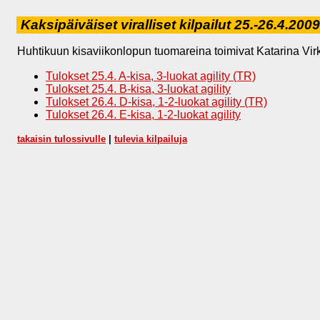
Kaksipäiväiset viralliset kilpailut 25.-26.4.2009
Huhtikuun kisaviikonlopun tuomareina toimivat Katarina Virkkal
Tulokset 25.4. A-kisa, 3-luokat agility (TR)
Tulokset 25.4. B-kisa, 3-luokat agility
Tulokset 26.4. D-kisa, 1-2-luokat agility (TR)
Tulokset 26.4. E-kisa, 1-2-luokat agility
takaisin tulossivulle
|
tulevia kilpailuja