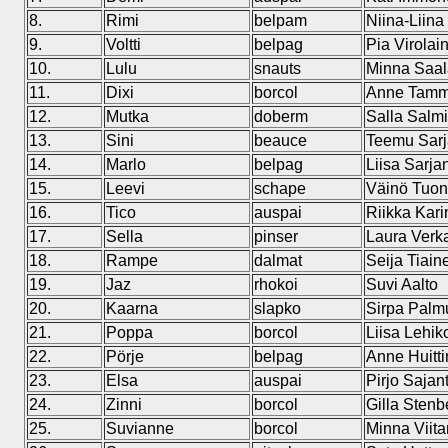
8.
Rimi
belpam
Niina-Liina
9.
Voltti
belpag
Pia Virolai
10.
Lulu
snauts
Minna Saal
11.
Dixi
borcol
Anne Tamm
12.
Mutka
doberm
Salla Salm
13.
Sini
beauce
Teemu Sar
14.
Marlo
belpag
Liisa Sarja
15.
Leevi
schape
Väinö Tuo
16.
Tico
auspai
Riikka Kar
17.
Sella
pinser
Laura Ver
18.
Rampe
dalmat
Seija Tiain
19.
Jaz
rhokoi
Suvi Aalto
20.
Kaarna
slapko
Sirpa Pal
21.
Poppa
borcol
Liisa Lehik
22.
Pörje
belpag
Anne Huitt
23.
Elsa
auspai
Pirjo Sajan
24.
Zinni
borcol
Gilla Sten
25.
Suvianne
borcol
Minna Viit