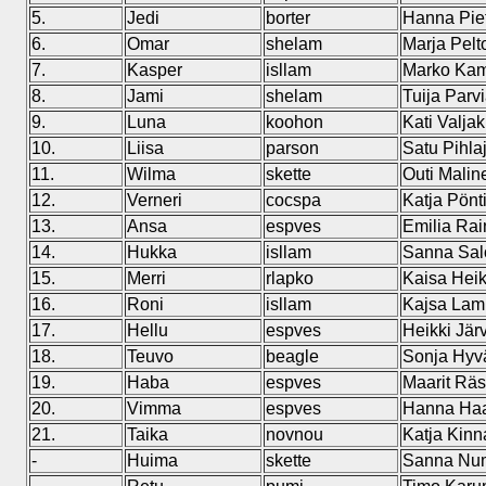
5.
Jedi
borter
Hanna Piet
6.
Omar
shelam
Marja Pel
7.
Kasper
isllam
Marko Ka
8.
Jami
shelam
Tuija Parv
9.
Luna
koohon
Kati Valja
10.
Liisa
parson
Satu Pihla
11.
Wilma
skette
Outi Malin
12.
Verneri
cocspa
Katja Pönt
13.
Ansa
espves
Emilia Rai
14.
Hukka
isllam
Sanna Sa
15.
Merri
rlapko
Kaisa Hei
16.
Roni
isllam
Kajsa La
17.
Hellu
espves
Heikki Jär
18.
Teuvo
beagle
Sonja Hyvä
19.
Haba
espves
Maarit Rä
20.
Vimma
espves
Hanna Haa
21.
Taika
novnou
Katja Kinn
-
Huima
skette
Sanna Nu