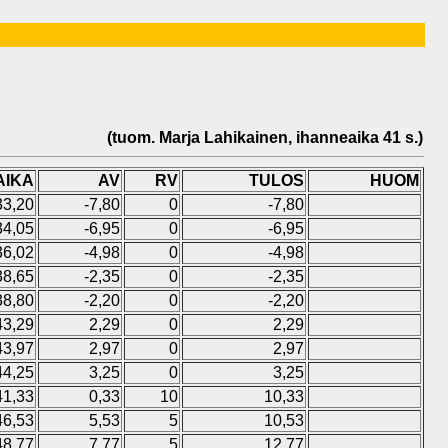
(tuom. Marja Lahikainen, ihanneaika 41 s.)
AIKA
AV
RV
TULOS
HUOM
33,20
-7,80
0
-7,80
34,05
-6,95
0
-6,95
36,02
-4,98
0
-4,98
38,65
-2,35
0
-2,35
38,80
-2,20
0
-2,20
43,29
2,29
0
2,29
43,97
2,97
0
2,97
44,25
3,25
0
3,25
41,33
0,33
10
10,33
46,53
5,53
5
10,53
48,77
7,77
5
12,77