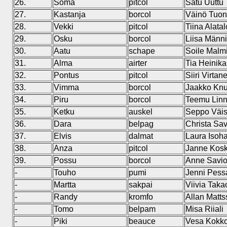
26.
Soma
pitcol
Satu Uuttu
27.
Kastanja
borcol
Väinö Tuo
28.
Vekki
pitcol
Tiina Alatal
29.
Osku
borcol
Liisa Männi
30.
Aatu
schape
Soile Malmi
31.
Alma
airter
Tia Heinik
32.
Pontus
pitcol
Siiri Virtan
33.
Vimma
borcol
Jaakko Knu
34.
Piru
borcol
Teemu Lin
35.
Ketku
auskel
Seppo Väi
36.
Dara
belpag
Christa Sa
37.
Elvis
dalmat
Laura Isoh
38.
Anza
pitcol
Janne Kos
39.
Possu
borcol
Anne Savio
-
Touho
pumi
Jenni Pess
-
Martta
sakpai
Viivia Taka
-
Randy
kromfo
Allan Matt
-
Tomo
belpam
Misa Riiali
-
Piki
beauce
Vesa Kokk