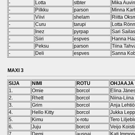
-
Lotta
stbter
Mika Auvi
-
Pilkku
parson
Minna Kar
-
Viivi
shelam
Riitta Oks
-
Curu
tarupi
Lotta Rön
-
Inez
pyrpap
Sari Saila
-
Siiri
espves
Hanna Haa
-
Peksu
parson
Tiina Tah
-
Deli
espves
Sanna Kob
MAXI 3
SIJA
NIMI
ROTU
OHJAAJA
1.
Omie
borcol
Elina Jäne
2.
Rhett
borcol
Niina-Liina
3.
Grim
borcol
Anja Lehtiö
4.
Hello Kitty
borcol
Jukka Lepp
5.
Kimu
x-rotu
Tero Liljeb
6.
Juju
borcol
Veijo Koist
7.
Demi
auspai
Kati Immon