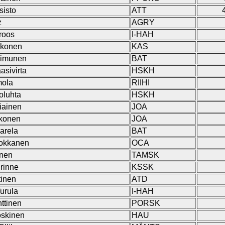
sisto
ATT
z
AGRY
droos
I-HAH
kkonen
KAS
eimunen
BAT
sivirta
HSKH
mola
RIIHI
toluhta
HSKH
iainen
JOA
kkonen
JOA
arela
BAT
uokkanen
OCA
inen
TAMSK
rinne
KSSK
tinen
ATD
Turula
I-HAH
ttinen
PORSK
skinen
HAU