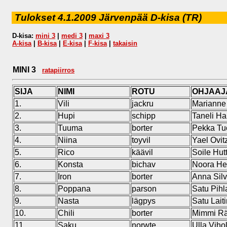
Tulokset 4.1.2009 Järvenpää D-kisa (TR)
D-kisa:
mini 3
|
medi 3
|
maxi 3
A-kisa
|
B-kisa
|
E-kisa
|
F-kisa
|
takaisin
MINI 3
ratapiirros
SIJA
NIMI
ROTU
OHJAAJ
1.
Vili
jackru
Marianne 
2.
Hupi
schipp
Taneli Ha
3.
Tuuma
borter
Pekka Tu
4.
Niina
toyvil
Yael Ovit
5.
Rico
käävil
Soile Hut
6.
Konsta
bichav
Noora He
7.
Iron
borter
Anna Sil
8.
Poppana
parson
Satu Pihl
9.
Nasta
lägpys
Satu Lait
10.
Chili
borter
Mimmi R
11.
Saku
norwte
Ulla Viho