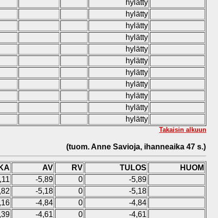
hylätty
hylätty
hylätty
hylätty
hylätty
hylätty
hylätty
hylätty
hylätty
hylätty
hylätty
Takaisin alkuun
(tuom. Anne Savioja, ihanneaika 47 s.)
KA
AV
RV
TULOS
HUOM
,11
-5,89
0
-5,89
,82
-5,18
0
-5,18
,16
-4,84
0
-4,84
,39
-4,61
0
-4,61