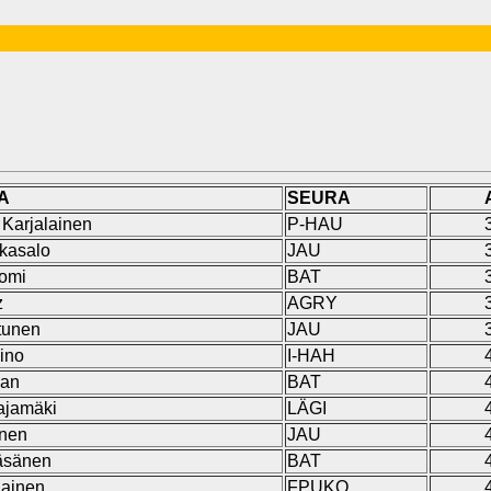
A
SEURA
Karjalainen
P-HAU
kasalo
JAU
omi
BAT
z
AGRY
tunen
JAU
ino
I-HAH
van
BAT
ajamäki
LÄGI
inen
JAU
äsänen
BAT
lainen
FPUKO