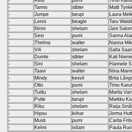
-
Retu
pumi
Timo Kar
-
Tarmo
stbter
Matti Tynk
-
Jumpe
tarupi
Laura Mel
-
Lenni
beagle
Taru Wald
-
Ninni
shelam
Jani Salo
-
Sesi
pumi
Sanna Ala
-
Thelma
walter
Nanna Mik
-
Vili
shelam
Salla Saar
-
Dumle
stbter
Kati Niem
-
Sini
shelam
Hannele 
-
Taavi
walter
Nina Mann
-
Mindy
kesvil
Brita Lång
-
Otto
pumi
Timo Kar
-
Tuittu
shelam
Marita Vai
-
Putte
tarupi
Markku Ka
-
Riku
shelam
Raija Små
-
Hipsu
kiihar
Jorma Hut
-
Musti
pumi
Carita Frib
-
Kelmi
isllam
Paula Ruo