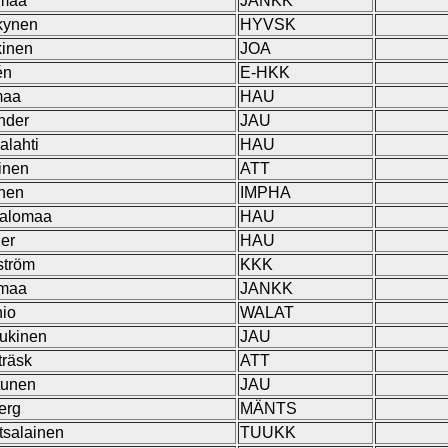
umaa
JANKK
kynen
HYVSK
kinen
JOA
én
E-HKK
maa
HAU
nder
JAU
alahti
HAU
inen
ATT
inen
IMPHA
Salomaa
HAU
er
HAU
ström
KKK
umaa
JANKK
nio
WALAT
ukinen
JAU
träsk
ATT
tunen
JAU
erg
MÄNTS
tsalainen
TUUKK