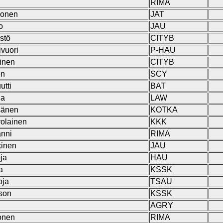
RIMA
nonen
JAT
o
JAU
stö
CITYB
vuori
P-HAU
ainen
CITYB
en
SCY
utti
BAT
na
LAW
sänen
KOTKA
volainen
KKK
anni
RIMA
kinen
JAU
ja
HAU
a
KSSK
oja
TSAU
sson
KSSK
AGRY
onen
RIMA