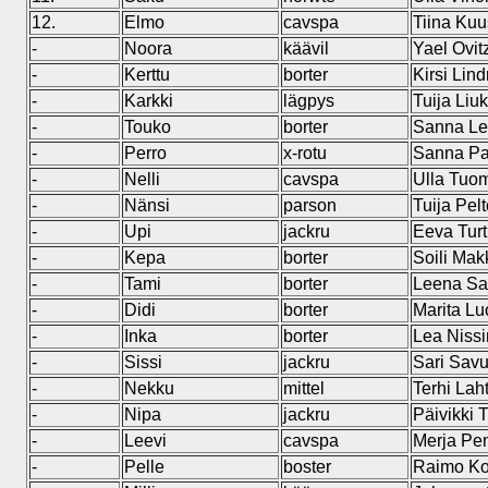
12.
Elmo
cavspa
Tiina Kuu
-
Noora
käävil
Yael Ovit
-
Kerttu
borter
Kirsi Lin
-
Karkki
lägpys
Tuija Liu
-
Touko
borter
Sanna L
-
Perro
x-rotu
Sanna Paa
-
Nelli
cavspa
Ulla Tuo
-
Nänsi
parson
Tuija Pel
-
Upi
jackru
Eeva Turt
-
Kepa
borter
Soili Ma
-
Tami
borter
Leena Sa
-
Didi
borter
Marita L
-
Inka
borter
Lea Niss
-
Sissi
jackru
Sari Savu
-
Nekku
mittel
Terhi Lah
-
Nipa
jackru
Päivikki 
-
Leevi
cavspa
Merja Pen
-
Pelle
boster
Raimo Ko