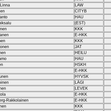
 Linna
LAW
nen
CITYB
anto
HAU
iksalu
(EST)
inen
KKK
janen
E-HKK
nen
KKK
nonen
JAT
inen
HEILU
kamo
HAU
en
HSKH
E-HKK
munen
HYVSK
oinen
LÄGI
inen
LEVEK
tola
E-HKK
berg-Rakkolainen
E-HKK
anen
KKK