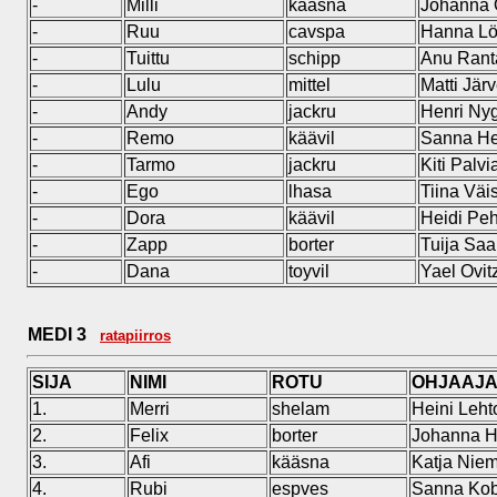
-
Milli
kääsna
Johanna O
-
Ruu
cavspa
Hanna Lö
-
Tuittu
schipp
Anu Rant
-
Lulu
mittel
Matti Jär
-
Andy
jackru
Henri Ny
-
Remo
käävil
Sanna H
-
Tarmo
jackru
Kiti Palvi
-
Ego
lhasa
Tiina Väi
-
Dora
käävil
Heidi Pe
-
Zapp
borter
Tuija Saa
-
Dana
toyvil
Yael Ovit
MEDI 3
ratapiirros
SIJA
NIMI
ROTU
OHJAAJ
1.
Merri
shelam
Heini Leh
2.
Felix
borter
Johanna H
3.
Afi
kääsna
Katja Nie
4.
Rubi
espves
Sanna Kob