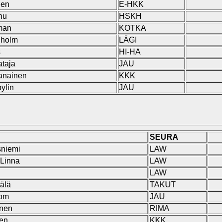
nen
E-HKK
hu
HSKH
man
KOTKA
nholm
LÄGI
s
HI-HA
taja
JAU
vanainen
KKK
ylin
JAU
SEURA
sniemi
LAW
 Linna
LAW
LAW
älä
TAKUT
lom
JAU
inen
RIMA
en
KKK