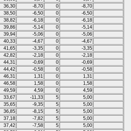
36,30
-8,70
0
-8,70
38,50
-6,50
0
-6,50
38,82
-6,18
0
-6,18
39,86
-5,14
0
-5,14
39,94
-5,06
0
-5,06
40,33
-4,67
0
-4,67
41,65
-3,35
0
-3,35
42,82
-2,18
0
-2,18
44,31
-0,69
0
-0,69
44,42
-0,58
0
-0,58
46,31
1,31
0
1,31
46,58
1,58
0
1,58
49,59
4,59
0
4,59
33,67
-11,33
5
5,00
35,65
-9,35
5
5,00
36,85
-8,15
5
5,00
37,18
-7,82
5
5,00
37,42
-7,58
5
5,00