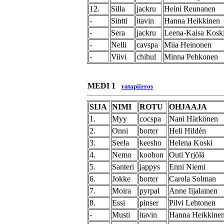
12.
Silla
jackru
Heini Reunanen
-
Sintti
itavin
Hanna Heikkinen
-
Sera
jackru
Leena-Kaisa Kosk
-
Nelli
cavspa
Miia Heinonen
-
Viivi
chihul
Minna Pehkonen
MEDI 1
ratapiirros
SIJA
NIMI
ROTU
OHJAAJA
1.
Myy
cocspa
Nani Härkönen
2.
Onni
borter
Heli Hildén
3.
Seela
keesho
Helena Koski
4.
Nemo
koohon
Outi Yrjölä
5.
Santeri
jappys
Enni Niemi
6.
Jokke
borter
Carola Solman
7.
Moira
pyrpal
Anne Iijalainen
8.
Essi
pinser
Pilvi Lehtonen
-
Musti
itavin
Hanna Heikkine