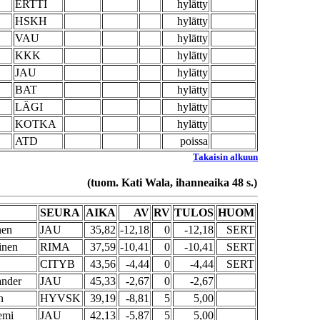
ERTTI
hylätty
HSKH
hylätty
VAU
hylätty
KKK
hylätty
JAU
hylätty
BAT
hylätty
LÄGI
hylätty
KOTKA
hylätty
ATD
poissa
Takaisin alkuun
(tuom. Kati Wala, ihanneaika 48 s.)
SEURA
AIKA
AV
RV
TULOS
HUOM
nen
JAU
35,82
-12,18
0
-12,18
SERT
inen
RIMA
37,59
-10,41
0
-10,41
SERT
CITYB
43,56
-4,44
0
-4,44
SERT
ander
JAU
45,33
-2,67
0
-2,67
n
HYVSK
39,19
-8,81
5
5,00
emi
JAU
42,13
-5,87
5
5,00