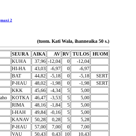
|
maxi 2
(tuom. Kati Wala, ihanneaika 50 s.)
SEURA
AIKA
AV
RV
TULOS
HUOM
KUHA
37,96
-12,04
0
-12,04
HI-HA
43,03
-6,97
0
-6,97
BAT
44,82
-5,18
0
-5,18
SERT
P-HAU
48,02
-1,98
0
-1,98
SERT
KKK
45,66
-4,34
5
5,00
aho
KOTKA
46,47
-3,53
5
5,00
RIMA
48,16
-1,84
5
5,00
I-HAH
49,84
-0,16
5
5,00
KANAV
50,28
0,28
5
5,28
P-HAU
57,00
7,00
0
7,00
VAU
50,43
0,43
10
10,43