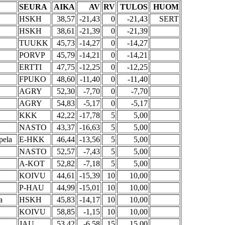
SEURA
AIKA
AV
RV
TULOS
HUOM
HSKH
38,57
-21,43
0
-21,43
SERT
HSKH
38,61
-21,39
0
-21,39
TUUKK
45,73
-14,27
0
-14,27
PORVP
45,79
-14,21
0
-14,21
ERTTI
47,75
-12,25
0
-12,25
FPUKO
48,60
-11,40
0
-11,40
AGRY
52,30
-7,70
0
-7,70
AGRY
54,83
-5,17
0
-5,17
KKK
42,22
-17,78
5
5,00
NASTO
43,37
-16,63
5
5,00
pela
E-HKK
46,44
-13,56
5
5,00
NASTO
52,57
-7,43
5
5,00
A-KOT
52,82
-7,18
5
5,00
KOIVU
44,61
-15,39
10
10,00
P-HAU
44,99
-15,01
10
10,00
a
HSKH
45,83
-14,17
10
10,00
KOIVU
58,85
-1,15
10
10,00
JAU
53,42
-6,58
15
15,00