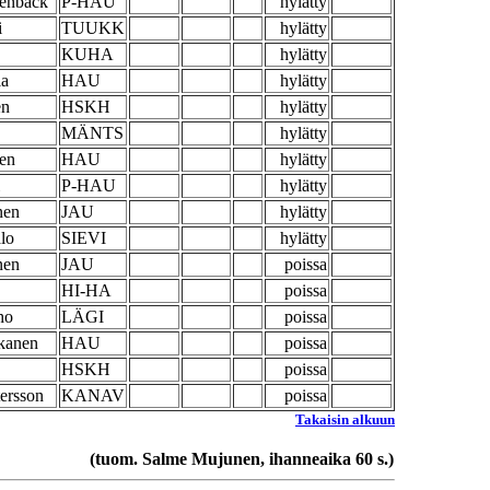
enbäck
P-HAU
hylätty
i
TUUKK
hylätty
KUHA
hylätty
la
HAU
hylätty
en
HSKH
hylätty
MÄNTS
hylätty
en
HAU
hylätty
P-HAU
hylätty
nen
JAU
hylätty
lo
SIEVI
hylätty
nen
JAU
poissa
HI-HA
poissa
ho
LÄGI
poissa
kkanen
HAU
poissa
HSKH
poissa
ersson
KANAV
poissa
Takaisin alkuun
(tuom. Salme Mujunen, ihanneaika 60 s.)