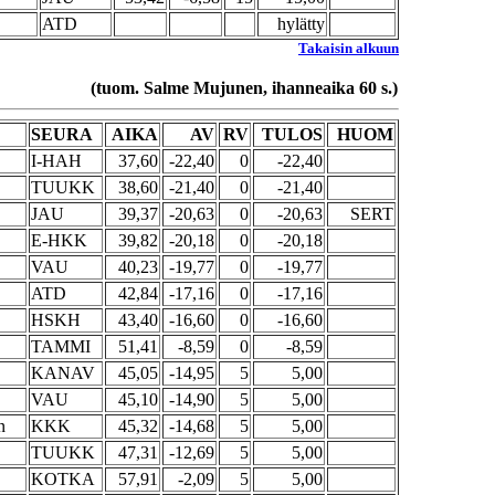
ATD
hylätty
Takaisin alkuun
(tuom. Salme Mujunen, ihanneaika 60 s.)
SEURA
AIKA
AV
RV
TULOS
HUOM
I-HAH
37,60
-22,40
0
-22,40
TUUKK
38,60
-21,40
0
-21,40
JAU
39,37
-20,63
0
-20,63
SERT
E-HKK
39,82
-20,18
0
-20,18
VAU
40,23
-19,77
0
-19,77
ATD
42,84
-17,16
0
-17,16
HSKH
43,40
-16,60
0
-16,60
TAMMI
51,41
-8,59
0
-8,59
KANAV
45,05
-14,95
5
5,00
VAU
45,10
-14,90
5
5,00
n
KKK
45,32
-14,68
5
5,00
TUUKK
47,31
-12,69
5
5,00
KOTKA
57,91
-2,09
5
5,00