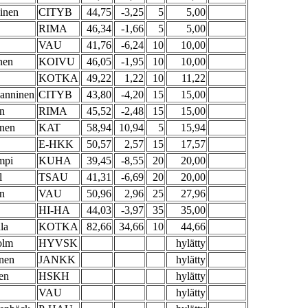
inen
CITYB
44,75
-3,25
5
5,00
RIMA
46,34
-1,66
5
5,00
VAU
41,76
-6,24
10
10,00
nen
KOIVU
46,05
-1,95
10
10,00
KOTKA
49,22
1,22
10
11,22
anninen
CITYB
43,80
-4,20
15
15,00
en
RIMA
45,52
-2,48
15
15,00
inen
KAT
58,94
10,94
5
15,94
E-HKK
50,57
2,57
15
17,57
mpi
KUHA
39,45
-8,55
20
20,00
l
TSAU
41,31
-6,69
20
20,00
n
VAU
50,96
2,96
25
27,96
HI-HA
44,03
-3,97
35
35,00
la
KOTKA
82,66
34,66
10
44,66
olm
HYVSK
hylätty
nen
JANKK
hylätty
en
HSKH
hylätty
VAU
hylätty