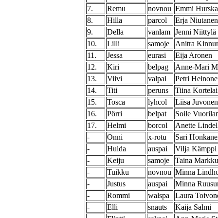
7.
Remu
novnou
Emmi Hurska
8.
Hilla
parcol
Erja Niutanen
9.
Della
vanlam
Jenni Niittylä
10.
Lilli
samoje
Anitra Kinnu
11.
Jessa
eurasi
Eija Aronen
12.
Kiri
belpag
Anne-Mari M
13.
Viivi
valpai
Petri Heinon
14.
Titi
peruns
Tiina Kortela
15.
Tosca
lyhcol
Liisa Juvonen
16.
Pörri
belpat
Soile Vuorila
17.
Helmi
borcol
Anette Lindel
-
Onni
x-rotu
Sari Honkane
-
Hulda
auspai
Vilja Kämppi
-
Keiju
samoje
Taina Markku
-
Tuikku
novnou
Minna Lindh
-
Justus
auspai
Minna Ruusu
-
Rommi
walspa
Laura Toivon
-
Elli
snauts
Kaija Salmi