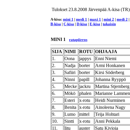
Tulokset 23.8.2008 Järvenpää A-kisa (TR)
A-kisa:
mini 1
|
medi 1
|
maxi 1
|
mini 2
|
medi 2
B-kisa
|
C-kisa
|
D-kisa
|
E-kisa
|
takaisin
MINI 1
ratapiirros
SIJA
NIMI
ROTU
OHJAAJA
1.
Oona
jappys
Enni Niemi
2.
Nadja
borter
Armi Honkanen
3.
Safiiri
borter
Kirsi Söderberg
4.
Ninni
papill
Johanna Ryyppö
5.
Mecke
jackru
Martina Stjernberg
6.
Mökö
phalen
Marianne Lammen
7.
Esteri
x-rotu
Heidi Nurminen
8.
Benita
x-rotu
Ainoleena Nagy
9.
Lumo
mittel
Teija Hohtari
10.
Sintti
x-rotu
Anni Pekkala
11.
Iitu
auster
Satu Kivioja