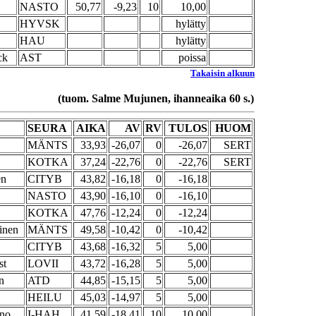
NASTO
50,77
-9,23
10
10,00
HYVSK
hylätty
HAU
hylätty
ck
AST
poissa
Takaisin alkuun
(tuom. Salme Mujunen, ihanneaika 60 s.)
SEURA
AIKA
AV
RV
TULOS
HUOM
MÄNTS
33,93
-26,07
0
-26,07
SERT
KOTKA
37,24
-22,76
0
-22,76
SERT
en
CITYB
43,82
-16,18
0
-16,18
NASTO
43,90
-16,10
0
-16,10
KOTKA
47,76
-12,24
0
-12,24
inen
MÄNTS
49,58
-10,42
0
-10,42
CITYB
43,68
-16,32
5
5,00
st
LOVII
43,72
-16,28
5
5,00
n
ATD
44,85
-15,15
5
5,00
HEILU
45,03
-14,97
5
5,00
ano
I-HAH
41,59
-18,41
10
10,00