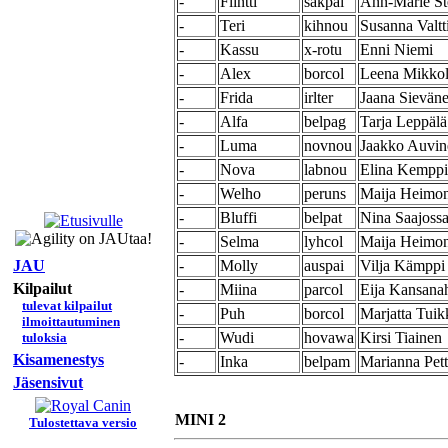
-
Flintti
sakpai
Ann-Marie St
-
Teri
kihnou
Susanna Valtt
-
Kassu
x-rotu
Enni Niemi
-
Alex
borcol
Leena Mikko
-
Frida
irlter
Jaana Sievän
-
Alfa
belpag
Tarja Leppälä
-
Luma
novnou
Jaakko Auvin
-
Nova
labnou
Elina Kemppi
-
Welho
peruns
Maija Heimo
-
Bluffi
belpat
Nina Saajossa
-
Selma
lyhcol
Maija Heimo
JAU
-
Molly
auspai
Vilja Kämppi
Kilpailut
-
Miina
parcol
Eija Kansana
tulevat kilpailut
-
Puh
borcol
Marjatta Tui
ilmoittautuminen
-
Wudi
hovawa
Kirsi Tiainen
tuloksia
Kisamenestys
-
Inka
belpam
Marianna Pett
Jäsensivut
MINI 2
Tulostettava versio