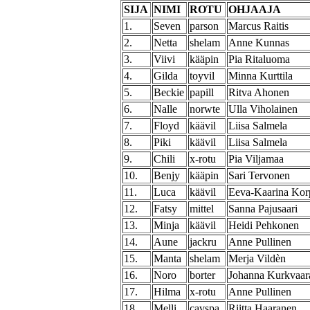
SIJA
NIMI
ROTU
OHJAAJA
1.
Seven
parson
Marcus Raitis
2.
Netta
shelam
Anne Kunnas
3.
Viivi
kääpin
Pia Ritaluoma
4.
Gilda
toyvil
Minna Kurttila
5.
Beckie
papill
Ritva Ahonen
6.
Nalle
norwte
Ulla Viholainen
7.
Floyd
käävil
Liisa Salmela
8.
Piki
käävil
Liisa Salmela
9.
Chili
x-rotu
Pia Viljamaa
10.
Benjy
kääpin
Sari Tervonen
11.
Luca
käävil
Eeva-Kaarina Kor
12.
Fatsy
mittel
Sanna Pajusaari
13.
Minja
käävil
Heidi Pehkonen
14.
Aune
jackru
Anne Pullinen
15.
Manta
shelam
Merja Vildèn
16.
Noro
borter
Johanna Kurkvaar
17.
Hilma
x-rotu
Anne Pullinen
18.
Melli
cavspa
Riitta Haaranen