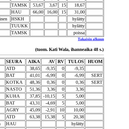
TAMSK
53,67
3,67
15
18,67
HAU
66,00
16,00
15
31,00
inen
HSKH
hylätty
TUUKK
hylätty
TAMSK
poissa
Takaisin alkuun
(tuom. Kati Wala, ihanneaika 48 s.)
SEURA
AIKA
AV
RV
TULOS
HUOM
ATD
38,65
-9,35
0
-9,35
BAT
41,01
-6,99
0
-6,99
SERT
KOTKA
48,36
0,36
0
0,36
SERT
NASTO
51,36
3,36
0
3,36
KUHA
37,85
-10,15
5
5,00
BAT
43,31
-4,69
5
5,00
AGRY
45,09
-2,91
10
10,00
ATD
63,38
15,38
5
20,38
n
HAU
hylätty