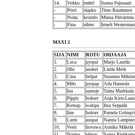
14.
Vekku
mittel
Sanna Pajusaari
-
Pörri
slapko
Timo Ruuttunen
-
Noita
kromfo
Minna Päivärinta
-
Fina
stbter
Irmeli Westermar
MAXI 2
SIJA
NIMI
ROTU
OHJAAJA
1.
Luca
pyrpal
Marjo Laurila
2.
Jilla
auskel
Linda Merk
3.
Cina
belpat
Susanna Mäkin
4.
Milo
pyrpap
Aila Hannola
5.
Ina
samoje
Taina Markkula
6.
Pippis
bokser
Anja Kirsi-Laan
7.
Ketsup
walspa
Iina Seppälä
8.
Iine
bokser
Pamela Grönqvi
9.
Lumi
auspai
Nanna Lampine
10.
Veeti
hovawa
Annika Mäkelä
11.
Noppa
silnou
Sanna Ristikart