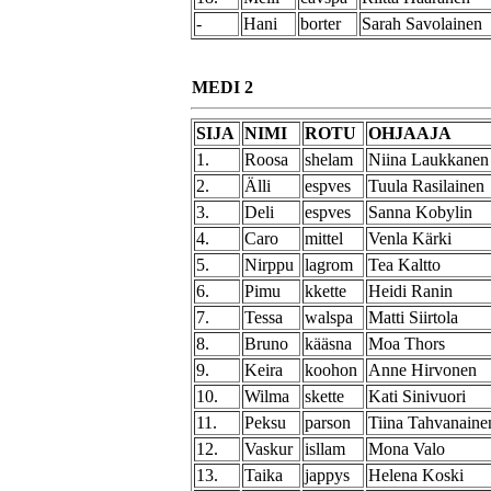
-
Hani
borter
Sarah Savolainen
MEDI 2
SIJA
NIMI
ROTU
OHJAAJA
1.
Roosa
shelam
Niina Laukkanen
2.
Älli
espves
Tuula Rasilainen
3.
Deli
espves
Sanna Kobylin
4.
Caro
mittel
Venla Kärki
5.
Nirppu
lagrom
Tea Kaltto
6.
Pimu
kkette
Heidi Ranin
7.
Tessa
walspa
Matti Siirtola
8.
Bruno
kääsna
Moa Thors
9.
Keira
koohon
Anne Hirvonen
10.
Wilma
skette
Kati Sinivuori
11.
Peksu
parson
Tiina Tahvanaine
12.
Vaskur
isllam
Mona Valo
13.
Taika
jappys
Helena Koski