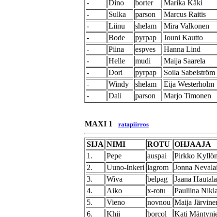
-
Dino
borter
Marika Käki
-
Sulka
parson
Marcus Raitis
-
Liinu
shelam
Mira Valkonen
-
Bode
pyrpap
Jouni Kautto
-
Piina
espves
Hanna Lind
-
Helle
mudi
Maija Saarela
-
Dori
pyrpap
Soila Sabelström
-
Windy
shelam
Eija Westerholm
-
Dali
parson
Marjo Timonen
MAXI 1
ratapiirros
SIJA
NIMI
ROTU
OHJAAJA
1.
Pepe
auspai
Pirkko Kyllö
2.
Uuno-Inkeri
lagrom
Jonna Nevala
3.
Wiva
belpag
Jaana Hautala
4.
Aiko
x-rotu
Pauliina Nikl
5.
Vieno
novnou
Maija Järvine
6.
Khii
borcol
Kati Mäntyni