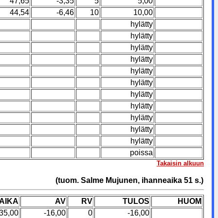
47,65
-3,35
5
5,00
44,54
-6,46
10
10,00
hylätty
hylätty
hylätty
hylätty
hylätty
hylätty
hylätty
hylätty
hylätty
hylätty
hylätty
poissa
Takaisin alkuun
(tuom. Salme Mujunen, ihanneaika 51 s.)
AIKA
AV
RV
TULOS
HUOM
35,00
-16,00
0
-16,00