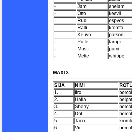
-
Jami
shelam
-
Otto
kesvil
-
Rubi
espves
-
Ralli
kromfo
-
Keuvo
parson
-
Putte
tarupi
-
Musti
pumi
-
Mette
whippe
MAXI 3
SIJA
NIMI
ROT
1.
Iiro
borco
2.
Halla
belpa
3.
Sherry
borco
4.
Dot
borco
5.
Taco
kromf
6.
Vic
borco