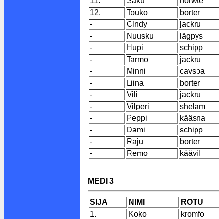
11.
Saku
norwte
12.
Touko
borter
-
Cindy
jackru
-
Nuusku
lägpys
-
Hupi
schipp
-
Tarmo
jackru
-
Minni
cavspa
-
Liina
borter
-
Vili
jackru
-
Vilperi
shelam
-
Peppi
kääsna
-
Dami
schipp
-
Raju
borter
-
Remo
käävil
MEDI 3
SIJA
NIMI
ROTU
1.
Koko
kromfo