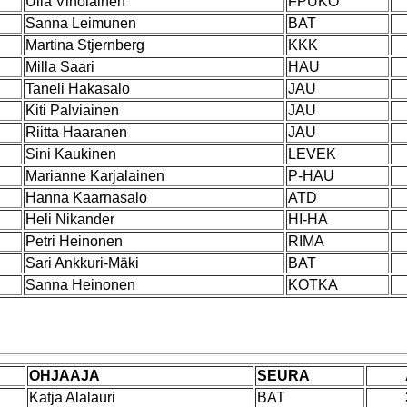
Ulla Viholainen
FPUKO
Sanna Leimunen
BAT
Martina Stjernberg
KKK
Milla Saari
HAU
Taneli Hakasalo
JAU
Kiti Palviainen
JAU
Riitta Haaranen
JAU
Sini Kaukinen
LEVEK
Marianne Karjalainen
P-HAU
Hanna Kaarnasalo
ATD
Heli Nikander
HI-HA
Petri Heinonen
RIMA
Sari Ankkuri-Mäki
BAT
Sanna Heinonen
KOTKA
OHJAAJA
SEURA
Katja Alalauri
BAT