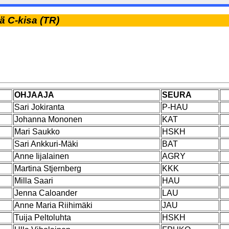
ä C-kisa (TR)
OHJAAJA
SEURA
Sari Jokiranta
P-HAU
Johanna Mononen
KAT
Mari Saukko
HSKH
Sari Ankkuri-Mäki
BAT
Anne Iijalainen
AGRY
Martina Stjernberg
KKK
Milla Saari
HAU
Jenna Caloander
LAU
Anne Maria Riihimäki
JAU
Tuija Peltoluhta
HSKH