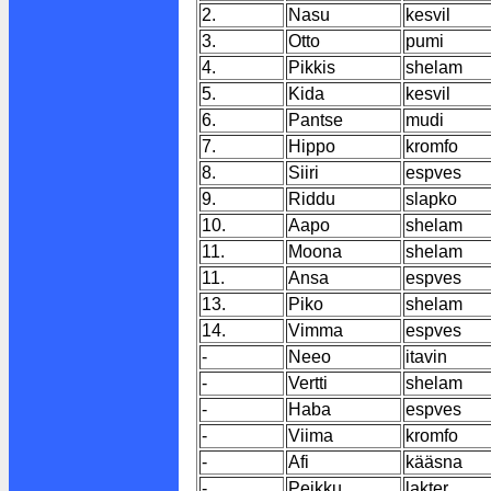
2.
Nasu
kesvil
3.
Otto
pumi
4.
Pikkis
shelam
5.
Kida
kesvil
6.
Pantse
mudi
7.
Hippo
kromfo
8.
Siiri
espves
9.
Riddu
slapko
10.
Aapo
shelam
11.
Moona
shelam
11.
Ansa
espves
13.
Piko
shelam
14.
Vimma
espves
-
Neeo
itavin
-
Vertti
shelam
-
Haba
espves
-
Viima
kromfo
-
Afi
kääsna
-
Peikku
lakter