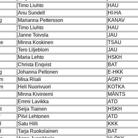
l
Timo Liuhto
HAU
l
Anu Sundell
HI-HA
g
Marianna Pettersson
KANAV
l
Timo Liuhto
HAU
l
Janne Toivola
JAU
ce
Minna Koskinen
TSAU
Tero Liljeblom
JAU
Maria Lehto
HSKH
l
Christa Enqvist
BAT
g
Johanna Peltonen
E-HKK
am
Misa Riiali
AGRY
am
Heli Nuorivuori
KOTKA
l
Minna Kiviniemi
MÄNTS
l
Emmi Lavikka
ATD
t
Seija Tiainen
HSKH
r
Pilvi Lehtonen
ATD
l
Satu Hilli
KKK
l
Tarja Ruokolainen
BAT