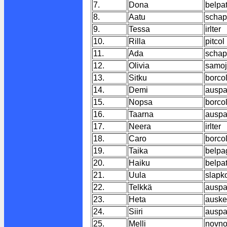
7.
Dona
belpa
8.
Aatu
scha
9.
Tessa
irlter
10.
Rilla
pitcol
11.
Ada
scha
12.
Olivia
samo
13.
Sitku
borco
14.
Demi
auspa
15.
Nopsa
borco
16.
Taarna
auspa
17.
Neera
irlter
18.
Caro
borco
19.
Taika
belpa
20.
Haiku
belpa
21.
Uula
slapk
22.
Telkkä
auspa
23.
Heta
auske
24.
Siiri
auspa
25.
Melli
novn