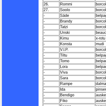
26.
Rommi
borco
27.
Soolo
borco
-
Säde
belpa
-
Brandy
borco
-
Tatzi
borco
-
Unski
beau
-
Kimu
x-rotu
-
Konsta
mudi
-
V.I.P.
borco
-
Tiltu
belpa
-
Tomo
belp
-
Lora
belp
-
Viva
borco
-
Sara
borco
-
Rampe
dalma
-
Ida
pinse
-
Bendigo
auske
-
Fiko
auske