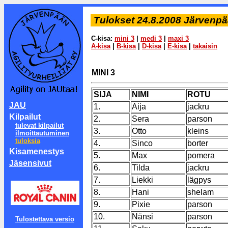
Tulokset 24.8.2008 Järvenpä
C-kisa:
mini 3
|
medi 3
|
maxi 3
A-kisa
|
B-kisa
|
D-kisa
|
E-kisa
|
takaisin
MINI 3
SIJA
NIMI
ROTU
JAU
1.
Aija
jackru
Kilpailut
2.
Sera
parson
tulevat kilpailut
3.
Otto
kleins
ilmoittautuminen
tuloksia
4.
Sinco
borter
Kisamenestys
5.
Max
pomera
Jäsensivut
6.
Tilda
jackru
7.
Liekki
lägpys
8.
Hani
shelam
9.
Pixie
parson
10.
Nänsi
parson
Tulostettava versio