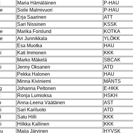
t
Maria Hämäläinen
P-HAU
pe
Soile Malmivuori
P-HAU
Erja Saarinen
ATT
Sari Nissinen
KSSK
pe
Marika Forslund
KOTKA
je
Ari Junnikkala
YLÖKK
l
Esa Muotka
HAU
i
Kati Immonen
KKK
l
Marko Mäkelä
SBCAK
i
Jenny Oksanen
ATD
Pekka Halonen
HAU
l
Minna Kiviniemi
MÄNTS
g
Johanna Peltonen
E-HKK
t
Ronja Lumioksa
HSKH
o
Anna-Leena Väätänen
AST
i
Sari Kariluoto
ATD
l
Satu Hilli
KKK
i
Hilkka Kallinen
KKK
ou
Maija Järvinen
HYVSK