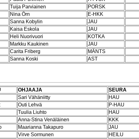
Tuija Parviainen
PORSK
Nina Örn
E-HKK
Sanna Kobylin
JAU
Kaisa Eskola
JAU
Heli Nuorivuori
KOTKA
Markku Kaukinen
JAU
Carita Friberg
MÄNTS
Sanna Koski
AST
U
OHJAAJA
SEURA
l
Sari Vähäniitty
HAU
t
Outi Lehvä
P-HAU
l
Tuulia Liuhto
HAU
l
Anna-Stina Venäläinen
KKK
o
Maarianna Takapuro
JAU
l
Virve Sormunen
HEILU