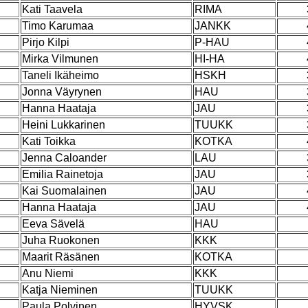
Kati Taavela
RIMA
Timo Karumaa
JANKK
Pirjo Kilpi
P-HAU
Mirka Vilmunen
HI-HA
Taneli Ikäheimo
HSKH
Jonna Väyrynen
HAU
Hanna Haataja
JAU
Heini Lukkarinen
TUUKK
Kati Toikka
KOTKA
Jenna Caloander
LAU
Emilia Rainetoja
JAU
Kai Suomalainen
JAU
Hanna Haataja
JAU
Eeva Sävelä
HAU
Juha Ruokonen
KKK
Maarit Räsänen
KOTKA
Anu Niemi
KKK
Katja Nieminen
TUUKK
Paula Polvinen
HYVSK