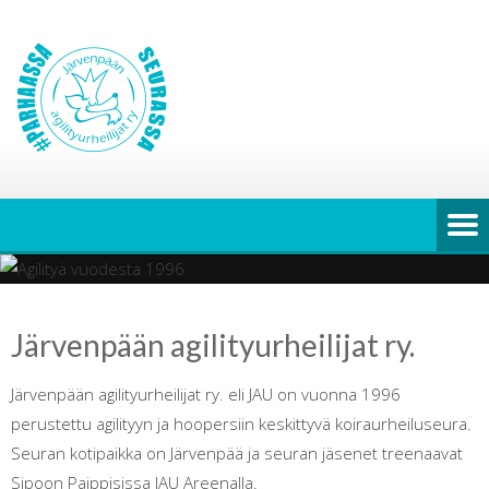
Järvenpään agilityurheilijat ry.
Järvenpään agilityurheilijat ry. eli JAU on vuonna 1996
perustettu agilityyn ja hoopersiin keskittyvä koiraurheiluseura.
Seuran kotipaikka on Järvenpää ja seuran jäsenet treenaavat
Sipoon Paippisissa JAU Areenalla.