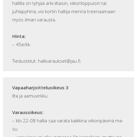
hallilla on tyhjää arki-iltaisin, viikonloppuisin tai
juhlapyhinä, voi kortin haltija mennä treenaamaan
myös ilman varausta.
Hinta:
– 45e/kk.
Tiedustelut: hallivaraukset@jau.fi.
Vapaaharjoitteluoikeus 3
Ilta ja aamuvirkku.
Varausoikeus:
– klo 22-08 hallia saa varata kaikkina viikonpäivinä ma-
su