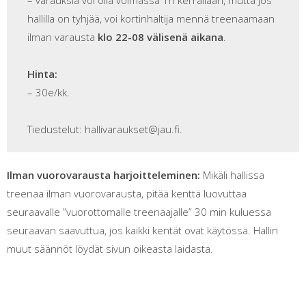
– varauksia voi olla voimassa 1h kerrallaan, mutta jos
hallilla on tyhjää, voi kortinhaltija mennä treenaamaan
ilman varausta
klo 22-08 välisenä aikana
.
Hinta:
– 30e/kk.
Tiedustelut: hallivaraukset@jau.fi.
Ilman vuorovarausta harjoitteleminen:
Mikäli hallissa
treenaa ilman vuorovarausta, pitää kenttä luovuttaa
seuraavalle ”vuorottomalle treenaajalle” 30 min kuluessa
seuraavan saavuttua, jos kaikki kentät ovat käytössä. Hallin
muut säännöt löydät sivun oikeasta laidasta.