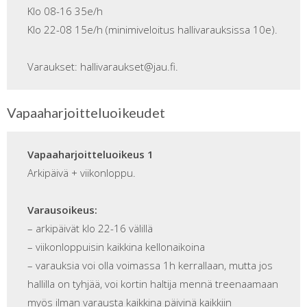
Klo 08-16 35e/h
Klo 22-08 15e/h (minimiveloitus hallivarauksissa 10e).
Varaukset: hallivaraukset@jau.fi.
Vapaaharjoitteluoikeudet
Vapaaharjoitteluoikeus 1
Arkipäivä + viikonloppu.
Varausoikeus:
– arkipäivät klo 22-16 välillä
– viikonloppuisin kaikkina kellonaikoina
– varauksia voi olla voimassa 1h kerrallaan, mutta jos
hallilla on tyhjää, voi kortin haltija mennä treenaamaan
myös ilman varausta kaikkina päivinä kaikkiin