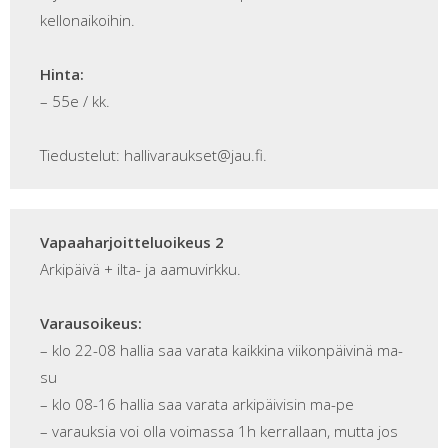
kellonaikoihin.
Hinta:
– 55e / kk.
Tiedustelut: hallivaraukset@jau.fi.
Vapaaharjoitteluoikeus 2
Arkipäivä + ilta- ja aamuvirkku.
Varausoikeus:
– klo 22-08 hallia saa varata kaikkina viikonpäivinä ma-
su
– klo 08-16 hallia saa varata arkipäivisin ma-pe
– varauksia voi olla voimassa 1h kerrallaan, mutta jos