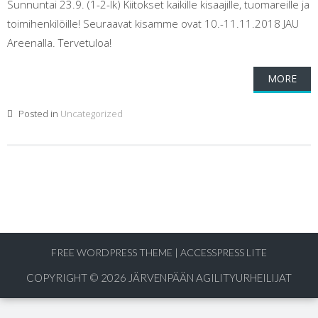
Sunnuntai 23.9. (1-2-lk) Kiitokset kaikille kisaajille, tuomareille ja
toimihenkilöille! Seuraavat kisamme ovat 10.-11.11.2018 JAU
Areenalla. Tervetuloa!
MORE
Posted in
Uncategorized
FREE WORDPRESS THEME
|
ACCESSPRESS LITE
COPYRIGHT © 2026
JÄRVENPÄÄN AGILITYURHEILIJAT