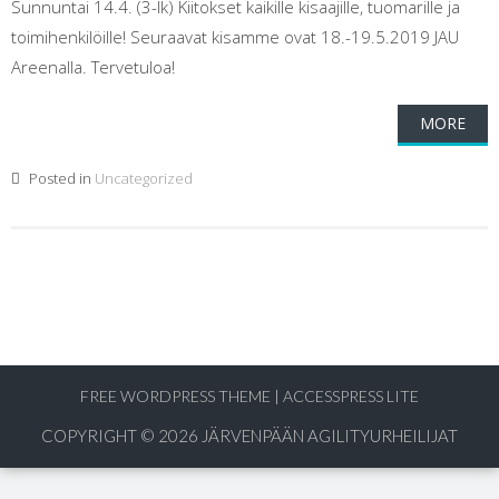
Sunnuntai 14.4. (3-lk) Kiitokset kaikille kisaajille, tuomarille ja
toimihenkilöille! Seuraavat kisamme ovat 18.-19.5.2019 JAU
Areenalla. Tervetuloa!
MORE
Posted in
Uncategorized
FREE WORDPRESS THEME
|
ACCESSPRESS LITE
COPYRIGHT © 2026
JÄRVENPÄÄN AGILITYURHEILIJAT