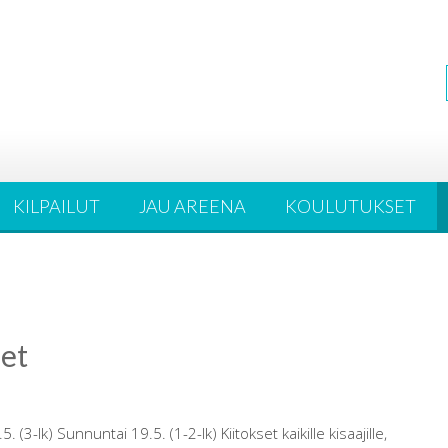
KILPAILUT
JAU AREENA
KOULUTUKSET
et
(3-lk) Sunnuntai 19.5. (1-2-lk) Kiitokset kaikille kisaajille,