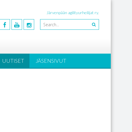
Järvenpään agilityurheilijat ry.
UUTISET
JÄSENSIVUT