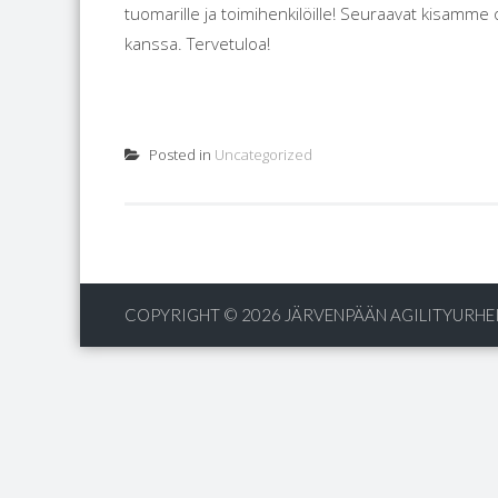
tuomarille ja toimihenkilöille! Seuraavat kisamme
kanssa. Tervetuloa!
Posted in
Uncategorized
COPYRIGHT © 2026
JÄRVENPÄÄN AGILITYURHEI