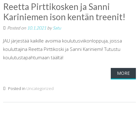
Reetta Pirttikosken ja Sanni
Kariniemen ison kentän treenit!
Posted on
10.1.2021
by
Satu
JAU järjestää kaikille avoimia koulutusviikonloppuja, joissa
kouluttajina Reetta Pirttikoski ja Sanni Kariniemi! Tutustu
koulutustapahtumaan täältä!
MORE
Posted in
Uncategorized