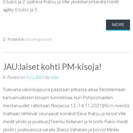
0.tulos ja 2.sijaEeva Ihatsu ja Ville yksilökarsintarata medit
agility 0.tulos ja 3...
MORE
Posted in
Uncategorized
JAU:laiset kohti PM-kisoja!
Posted on
9.11.2021
by
Satu
Tulevana viikonloppuna päästään pitkästä aikaa fiilistelemään
kansainvälisten kisojen tunnelmaa, kun Pohjoismaiden
mestaruudet ratkotaan Norjassa 12.-14.11.2021!JAU:n riveistä
matkaan lähtevät seuraavat koirakot:Eeva Ihatsu ja kesvil Ville
medit yksilö ja joukkue2Teemu Kollanen ja kromfo Flaksi medit
yksilö ( joukkueissa varalla )Raisa Vähätalo ja borcol Minkki