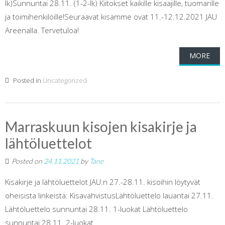
lk)Sunnuntai 28.11. (1-2-lk) Kiitokset kaikille kisaajille, tuomarille
ja toimihenkilöille!Seuraavat kisamme ovat 11.-12.12.2021 JAU
Areenalla. Tervetuloa!
MORE
Posted in
Uncategorized
Marraskuun kisojen kisakirje ja
lähtöluettelot
Posted on
24.11.2021
by
Tane
Kisakirje ja lähtöluettelot JAU:n 27.-28.11. kisoihin löytyvät
oheisista linkeistä: KisavahvistusLähtöluettelo lauantai 27.11.
Lähtöluettelo sunnuntai 28.11. 1-luokat Lähtöluettelo
sunnuntai 28.11. 2-luokat