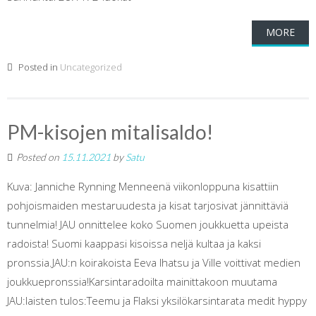
MORE
Posted in
Uncategorized
PM-kisojen mitalisaldo!
Posted on
15.11.2021
by
Satu
Kuva: Janniche Rynning Menneenä viikonloppuna kisattiin
pohjoismaiden mestaruudesta ja kisat tarjosivat jännittäviä
tunnelmia! JAU onnittelee koko Suomen joukkuetta upeista
radoista! Suomi kaappasi kisoissa neljä kultaa ja kaksi
pronssia.JAU:n koirakoista Eeva Ihatsu ja Ville voittivat medien
joukkuepronssia!Karsintaradoilta mainittakoon muutama
JAU:laisten tulos:Teemu ja Flaksi yksilökarsintarata medit hyppy