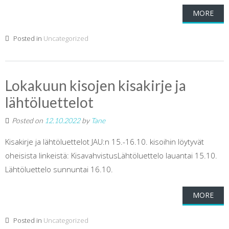
MORE
Posted in
Uncategorized
Lokakuun kisojen kisakirje ja
lähtöluettelot
Posted on
12.10.2022
by
Tane
Kisakirje ja lähtöluettelot JAU:n 15.-16.10. kisoihin löytyvät
oheisista linkeistä: KisavahvistusLähtöluettelo lauantai 15.10.
Lähtöluettelo sunnuntai 16.10.
MORE
Posted in
Uncategorized