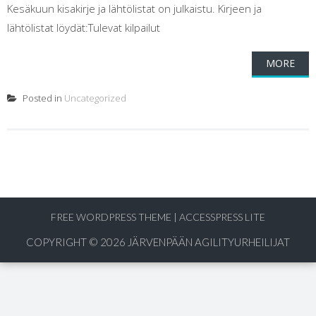
Kesäkuun kisakirje ja lähtölistat on julkaistu. Kirjeen ja
lähtölistat löydät:Tulevat kilpailut
MORE
Posted in
Uncategorized
FREE WORDPRESS THEME
|
ACCESSPRESS LITE
COPYRIGHT © 2026
JÄRVENPÄÄN AGILITYURHEILIJAT