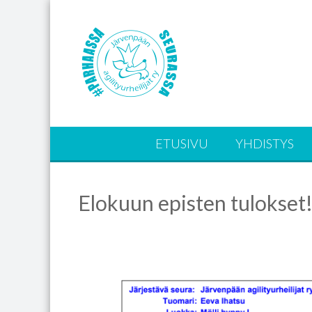
ETUSIVU
YHDISTYS
Elokuun episten tulokset