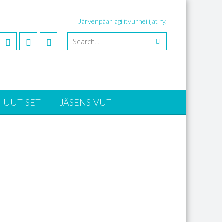
Järvenpään agilityurheilijat ry.
UUTISET
JÄSENSIVUT