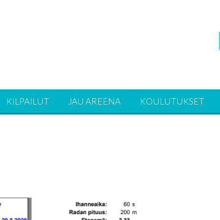
KILPAILUT
JAU AREENA
KOULUTUKSET
!