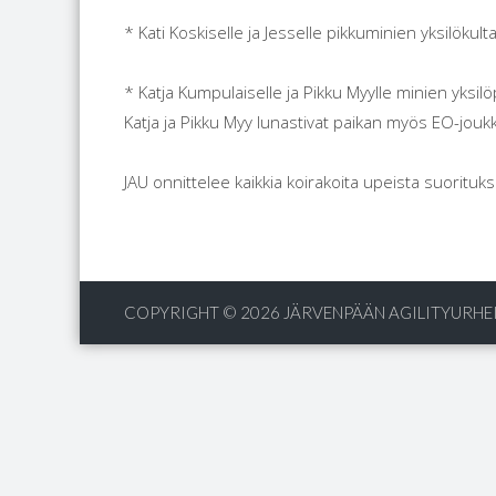
* Kati Koskiselle ja Jesselle pikkuminien yksilökulta
* Katja Kumpulaiselle ja Pikku Myylle minien yksil
Katja ja Pikku Myy lunastivat paikan myös EO-jou
JAU onnittelee kaikkia koirakoita upeista suorituksi
COPYRIGHT © 2026
JÄRVENPÄÄN AGILITYURHEI