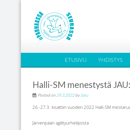
ETUSIVU
YHDISTYS
Halli-SM menestystä JAU:l
Posted on
29.3.2022
by
Satu
26.-27.3. kisattiin vuoden 2022 Halli-SM mestaruu
Järvenpään agilityurheilijoista