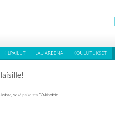
KILPAILUT
JAU AREENA
KOULUTUKSET
aisille!
ksista, sekä paikoista EO-kisoihin.