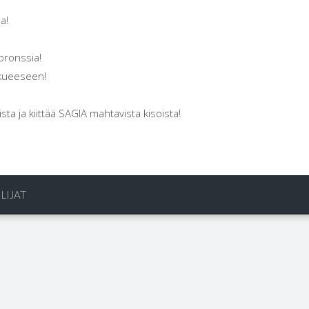
a!
öpronssia!
kkueeseen!
sta ja kiittää SAGIA mahtavista kisoista!
LIJAT