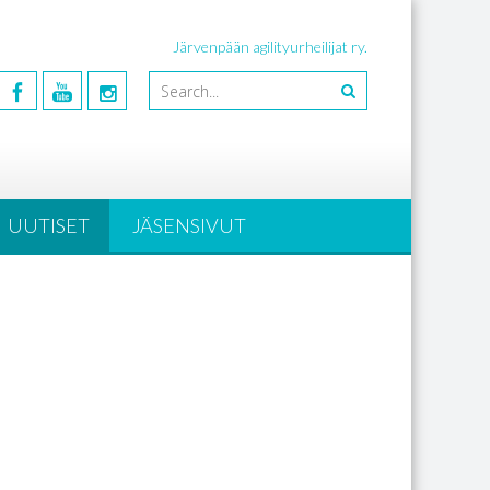
Järvenpään agilityurheilijat ry.
UUTISET
JÄSENSIVUT