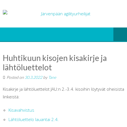
Huhtikuun kisojen kisakirje ja
lähtöluettelot
Posted on
30.3.2022
by
Tane
Kisakirje ja lähtöluettelot JAU:n 2.-3.4. kisoihin löytyvät oheisista
linkeistä:
Kisavahvistus
Lähtöluettelo lauantai 2.4.