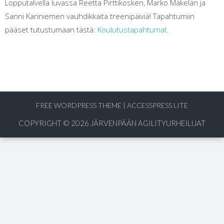
Lopputalvella luvassa Reetta Pirttikosken, Marko Mäkelän ja
Sanni Kariniemen vauhdikkaita treenipäiviä! Tapahtumiin
pääset tutustumaan tästä:
Koulutustapahtumat.
FREE WORDPRESS THEME
|
ACCESSPRESS LITE
COPYRIGHT © 2026
JÄRVENPÄÄN AGILITYURHEILIJAT