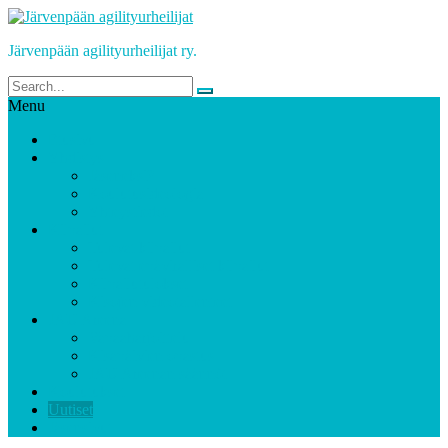
Järvenpään agilityurheilijat ry.
Menu
Etusivu
Yhdistys
Jäseneksi?
Koulutusideologia
Yhteystiedot
Kilpailut
Tulevat kilpailut
Tulevat epäviralliset kilpailut
Kilpailutulokset
Kisojen videotallenteet
JAU Areena
Vapaaharjoittelu
Kisapäivien opastus
JAU Areenan säännöt
Koulutukset
Uutiset
Jäsensivut