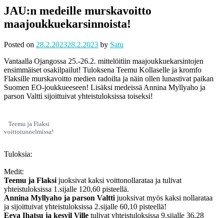
JAU:n medeille murskavoitto
maajoukkuekarsinnoista!
Posted on
28.2.2023
28.2.2023
by
Satu
Vantaalla Ojangossa 25.-26.2. mittelöitiin maajoukkuekarsintojen
ensimmäiset osakilpailut! Tuloksena Teemu Kollaselle ja kromfo
Flaksille murskavoitto medien radoilta ja näin ollen lunastivat paikan
Suomen EO-joukkueeseen! Lisäksi medeissä Annina Myllyaho ja
parson Valtti sijoittuivat yhteistuloksissa toiseksi!
Teemu ja Flaksi
voittotunnelmissa!
Tuloksia:
Medit:
Teemu ja Flaksi
juoksivat kaksi voittonollarataa ja tulivat
yhteistuloksissa 1.sijalle 120,60 pisteellä.
Annina Myllyaho ja parson Valtti
juoksivat myös kaksi nollarataa
ja sijoittuivat yhteistuloksissa 2.sijalle 60,10 pisteellä!
Eeva Ihatsu ja kesvil Ville
tulivat yhteistuloksissa 9.sijalle 36,28