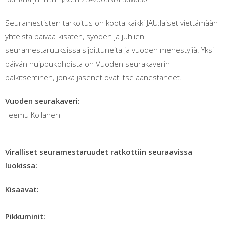
Seuramestisten tarkoitus on koota kaikki JAU:laiset viettämään
yhteistä päivää kisaten, syöden ja juhlien
seuramestaruuksissa sijoittuneita ja vuoden menestyjiä. Yksi
päivän huippukohdista on Vuoden seurakaverin
palkitseminen, jonka jäsenet ovat itse äänestäneet.
Vuoden seurakaveri:
Teemu Kollanen
Viralliset seuramestaruudet ratkottiin seuraavissa
luokissa:
Kisaavat:
Pikkuminit: