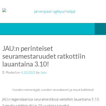
JAU:n perinteiset
seuramestaruudet ratkottiin
lauantaina 3.10!
Posted on
4.10.2021
by
Satu
Vuoden menestyjät, vuoden seurakaveri ja muut kukitetut!
JAU:n legendaarisia seuramestiksiä vietettiin lauantaina 3.10.
Samalla juhlittiin JAU:n 25-vuotista taivalta!