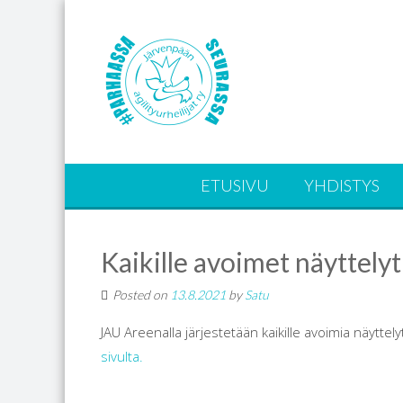
ETUSIVU
YHDISTYS
Kaikille avoimet näyttely
Posted on
13.8.2021
by
Satu
JAU Areenalla järjestetään kaikille avoimia näyttel
sivulta.