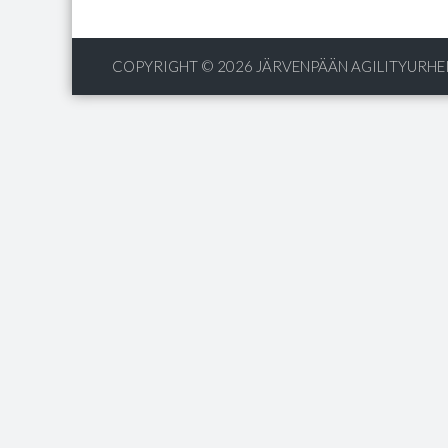
COPYRIGHT © 2026
JÄRVENPÄÄN AGILITYURHEI