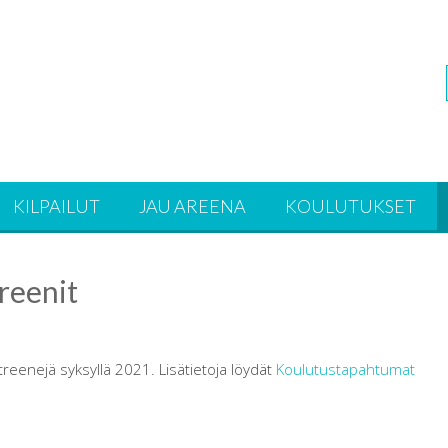
KILPAILUT
JAU AREENA
KOULUTUKSET
treenit
ytreenejä syksyllä 2021. Lisätietoja löydät
Koulutustapahtumat