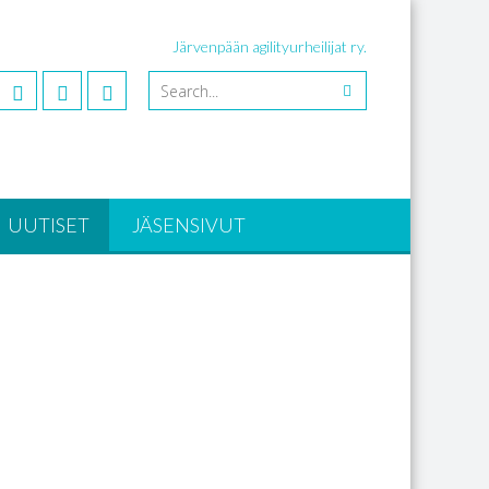
Järvenpään agilityurheilijat ry.
UUTISET
JÄSENSIVUT