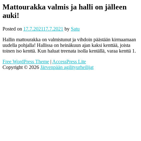
Mattourakka valmis ja halli on jälleen
auki!
Posted on
17.7.2021
17.7.2021
by
Satu
Hallin mattourakka on valmistunut ja vihdoin päästään kirmaamaan
uudella pohjalla! Hallissa on heinäkuun ajan kaksi kenttää, joista
toinen iso kenttä. Kun haluat treenata isolla kentällä, varaa kenttä 1.
Free WordPress Theme
|
AccessPress Lite
Copyright © 2026
Järvenpään agilityurheilijat