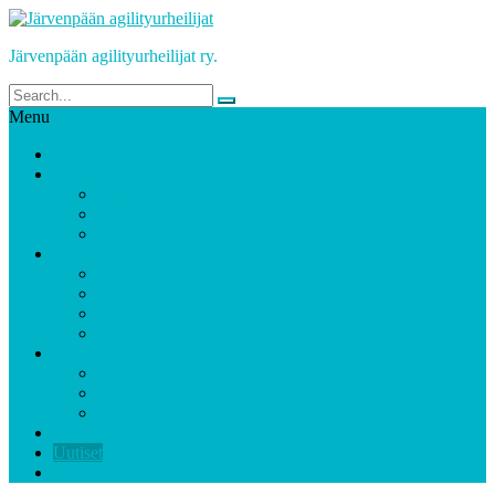
Järvenpään agilityurheilijat ry.
Menu
Etusivu
Yhdistys
Jäseneksi?
Koulutusideologia
Yhteystiedot
Kilpailut
Tulevat kilpailut
Tulevat epäviralliset kilpailut
Kilpailutulokset
Kisojen videotallenteet
JAU Areena
Vapaaharjoittelu
Kisapäivien opastus
JAU Areenan säännöt
Koulutukset
Uutiset
Jäsensivut