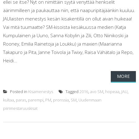
ellei se itse? Nyt on nimittäin syytä venyttää henkselit
äärimmilleen ja paukauttaa niin, että naapuripitäjäänkin kuuluu.
JAUlaisten menestys kesän kisakentillä on ollut aivan huikeaa!
Vai mitä tuumaatte? SM-kisoista kesäkuussa medien (Katja
Kumpulainen ja Uuno, Sanna Kobylin ja Zili, Otto Niinikoski ja
Rooney, Emilia Rainetoja ja Loukku) ja maxien (Maarianna
Takapuro ja Pita, Janne Toivola ja Twixy, Raisa Vähätalo ja Repo,
Heidi...
MORE
Posted in
Kisamenestys
Tagged
2016
,
avo SM
,
hopeaa
,
JAU
,
kultaa
,
paras
,
parempi
,
PM
,
pronssia
,
SM
,
Uudenmaan
piirimestaruuskisat