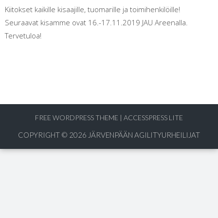
Kiitokset kaikille kisaajille, tuomarille ja toimihenkilöille!
Seuraavat kisamme ovat 16.-17.11.2019 JAU Areenalla.
Tervetuloa!
FREE WORDPRESS THEME
|
ACCESSPRESS LITE
COPYRIGHT © 2026
JÄRVENPÄÄN AGILITYURHEILIJAT