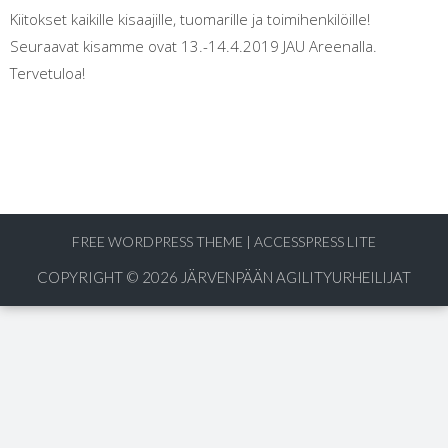
Kiitokset kaikille kisaajille, tuomarille ja toimihenkilöille!
Seuraavat kisamme ovat 13.-14.4.2019 JAU Areenalla.
Tervetuloa!
FREE WORDPRESS THEME
|
ACCESSPRESS LITE
COPYRIGHT © 2026
JÄRVENPÄÄN AGILITYURHEILIJAT